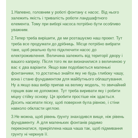
1.Напевно, головним у роботі фонтану є насос. Від нього
залежить якість і тривалість роботи ландшафтного
елемента. Тому при виборі насоса потрібно бути особливо
уважним.
2.Тепер треба вирішити, де ми розташуємо наш проект. Тут
треба все продумати до дрібниць. Місце потрібно вибрати
таке, щоб реально було підключити насос до
електроживлення. Величина залежить від території двору і
вашого капризу. Після того як ви визначилися з величиною у
вас є два варіанти. Якщо вам подобаються маленькі
фонтанчики, то достатньо знайти яку не будь глибоку чашу,
вона і стане фундаментом для майбутнього облаштування.
Ну а якщо ваш вибір припав на велику модель, то звичайний
горщик вам не допоможе. Тут треба виривати яку і робити
міцну стійку основу. Ця зробити простіше ніж здається.
Досить насипати піску, щоб поверхня була рівною, і стіни
навколо обкласти цеглою.
3.Не можна, щоб рівень ґрунту знаходився вище, ніж рівень
фундаменту. А для маленьких фонтанів радимо
переконатися, прикріплена наша чаша так, щоб підмивання
грунту ні черкнув її.