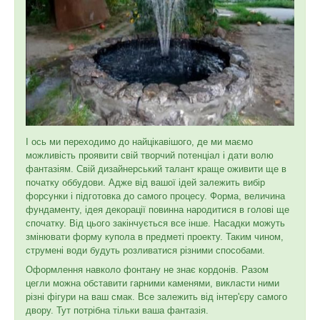
І ось ми переходимо до найцікавішого, де ми маємо
можливість проявити свій творчий потенціал і дати волю
фантазіям. Свій дизайнерський талант краще оживити ще в
початку оббудови. Адже від вашої ідей залежить вибір
форсунки і підготовка до самого процесу. Форма, величина
фундаменту, ідея декорації повинна народитися в голові ще
спочатку. Від цього закінчується все інше. Насадки можуть
змінювати форму купола в предметі проекту. Таким чином,
струмені води будуть розливатися різними способами.
Оформлення навколо фонтану не знає кордонів. Разом
цегли можна обставити гарними каменями, викласти ними
різні фігури на ваш смак. Все залежить від інтер'єру самого
двору. Тут потрібна тільки ваша фантазія.