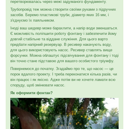
перетворювалась через межі задуманого фундаменту.
Трубопровід теж можна створити своїми руками з підручних
засобів. Беремо пластикові труби, діаметр яких 16 мм, і
з'єднуємо їх паяльником.
Іноді ваш шедевр може барахлити, а напір води зменшаться.
Є можливість поліпшити роботу фонтану і забезпечити йому
довгий стабільне та віддане служіння. Для цього варто
придбати напірний резервуар. В ресивер накачують воду,
для цього використовують насос. Ресивер ставлять вище
форсунки. Можна облаштує підсвічування для фонтану і тоді
він точно стане підставою для вашого особистого тріумфу.
Повернемося до початку. Згадаймо про те, що насос — це
порок вдалого проекту. І треба переконатися кілька разів, чи
він працює і як якісно. Адже потім ви не хочете ламати всю
споруду, щоб змінювати насос.
Як оформити фонтан?