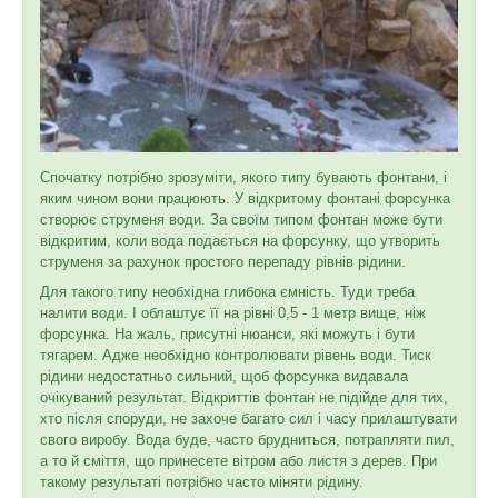
Спочатку потрібно зрозуміти, якого типу бувають фонтани, і
яким чином вони працюють. У відкритому фонтані форсунка
створює струменя води. За своїм типом фонтан може бути
відкритим, коли вода подається на форсунку, що утворить
струменя за рахунок простого перепаду рівнів рідини.
Для такого типу необхідна глибока ємність. Туди треба
налити води. І облаштує її на рівні 0,5 - 1 метр вище, ніж
форсунка. На жаль, присутні нюанси, які можуть і бути
тягарем. Адже необхідно контролювати рівень води. Тиск
рідини недостатньо сильний, щоб форсунка видавала
очікуваний результат. Відкриттів фонтан не підійде для тих,
хто після споруди, не захоче багато сил і часу прилаштувати
свого виробу. Вода буде, часто брудниться, потрапляти пил,
а то й сміття, що принесете вітром або листя з дерев. При
такому результаті потрібно часто міняти рідину.