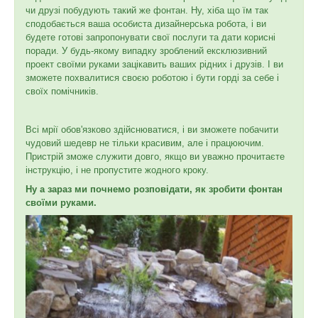
чи друзі побудують такий же фонтан. Ну, хіба що їм так
сподобається ваша особиста дизайнерська робота, і ви
будете готові запропонувати свої послуги та дати корисні
поради. У будь-якому випадку зроблений ексклюзивний
проект своїми руками зацікавить ваших рідних і друзів. І ви
зможете похвалитися своєю роботою і бути горді за себе і
своїх помічників.
Всі мрії обов'язково здійснюватися, і ви зможете побачити
чудовий шедевр не тільки красивим, але і працюючим.
Пристрій зможе служити довго, якщо ви уважно прочитаєте
інструкцію, і не пропустите жодного кроку.
Ну а зараз ми почнемо розповідати, як зробити фонтан
своїми руками.