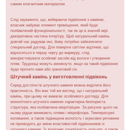
самим елегантним матеріалом.
Слід зауважити, що, вибираючи підвіконня з каменю,
власник набуває елемент приміщення, який буде
позбавлений функціональності, так як це в значній мірі
декоративна частина інтер'єру. Щоб натуральний камінь
довгий час радував око, йому потрібно забезпечити
спеціальний догляд. Для поверхні світлих відтінків, що
відноситься в першу чергу до мармуру, слід
використовувати особливі засоби від вологи і утворення
плям. Труднощі можуть виникнути, якщо на такий підвіконня
буде пролито кави або гранатовий сік.
Штучний камінь у виготовленні підвіконь
Серед достоїнств штучного каменя можна виділити його
практичність. Він має той же вигляд, що і натуральний
камінь, при цьому не вимагає особливого догляду. Для
монолітного штучного каменю характерна безпориста
структура, яка позбавлена мікротріщин. За рахунок цього на
ньому рідше виникають плями і мікрофлора. Температурні
коливання, а також підвищена вологість і агресивні речовини
не призводять до зміни властивостей підвіконників із
штучного каменю. Їх відрізняє однорідність кольору, а також