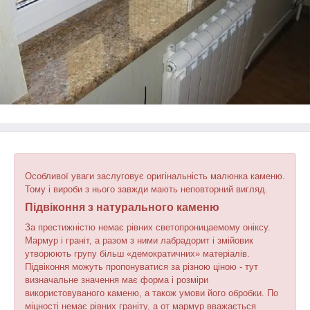
Особливої уваги заслуговує оригінальність малюнка каменю.
Тому і вироби з нього завжди мають неповторний вигляд.
Підвіконня з натурального каменю
За престижністю немає рівних светопроницаемому оніксу.
Мармур і граніт, а разом з ними лабрадорит і змійовик
утворюють групу більш «демократичних» матеріалів.
Підвіконня можуть пропонуватися за різною ціною - тут
визначальне значення має форма і розміри
використовуваного каменю, а також умови його обробки. По
міцності немає рівних граніту, а от мармур вважається