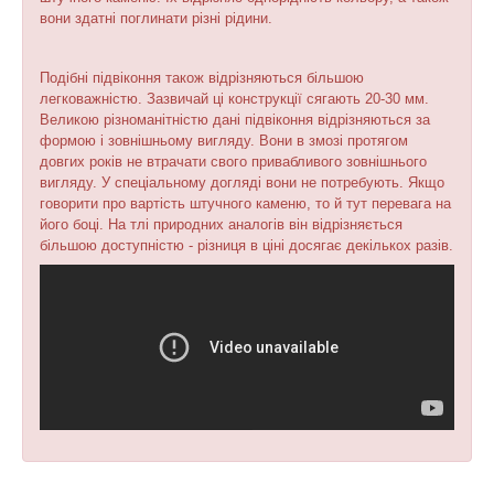
вони здатні поглинати різні рідини.
Подібні підвіконня також відрізняються більшою
легковажністю. Зазвичай ці конструкції сягають 20-30 мм.
Великою різноманітністю дані підвіконня відрізняються за
формою і зовнішньому вигляду. Вони в змозі протягом
довгих років не втрачати свого привабливого зовнішнього
вигляду. У спеціальному догляді вони не потребують. Якщо
говорити про вартість штучного каменю, то й тут перевага на
його боці. На тлі природних аналогів він відрізняється
більшою доступністю - різниця в ціні досягає декількох разів.