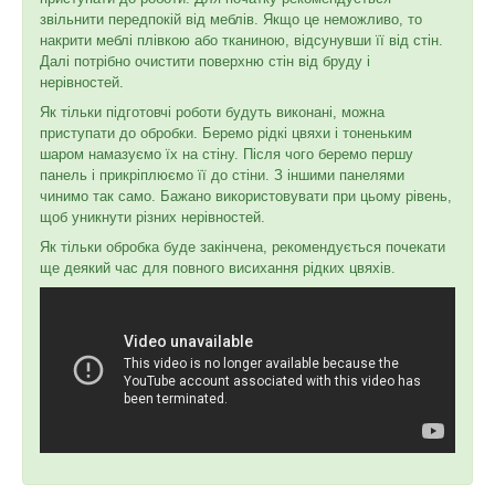
звільнити передпокій від меблів. Якщо це неможливо, то
накрити меблі плівкою або тканиною, відсунувши її від стін.
Далі потрібно очистити поверхню стін від бруду і
нерівностей.
Як тільки підготовчі роботи будуть виконані, можна
приступати до обробки. Беремо рідкі цвяхи і тоненьким
шаром намазуємо їх на стіну. Після чого беремо першу
панель і прикріплюємо її до стіни. З іншими панелями
чинимо так само. Бажано використовувати при цьому рівень,
щоб уникнути різних нерівностей.
Як тільки обробка буде закінчена, рекомендується почекати
ще деякий час для повного висихання рідких цвяхів.