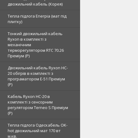
двожильний кабель (Корея)
Тепла підлога Enerpia (мат під
плитку)
Тонкий двожильний кабель
Ryxon в комплекті з
механічним
терморегулятором RTC 70.26
Преміум (Р)
Двожильний кабель Ryxon HC-
20 обігрів в комплекті з
програматором E-51 Преміум
(Р)
Кабель Ryxon HC-20 в
комплекті з сенсорним
регулятором Terneo S Преміум
(Р)
Тепла підлога Одескабель OK-
hot двожильний мат 170 вт
м.кв.