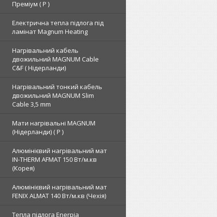
Преміум ( Р )
Електрична тепла підлога під
ламінат Magnum Heating
Нагрівальний кабель
двожильний MAGNUM Cable
C&F ( Нідерланди)
Нагрівальний тонкий кабель
двожильний MAGNUM Slim
Cable 3,5 mm
Мати нагрівальні MAGNUM
(Нідерланди) ( Р )
Алюмінієвий нагрівальний мат
IN-THERM AFMAT 150 Вт/м.кв
(Корея)
Алюмінієвий нагрівальний мат
FENIX ALMAT 140 Вт/м.кв (Чехія)
Тепла підлога Enerpia