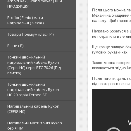
Arnold Rak ,Grand meyer ( ВСЯ
ПРОДУКЦІЯ)
Після цього можна пе
Механічна очищення ст
Ecoflor( Fenix ) мати
нальоту. Щоб гаранто
нагрівальні ( Чехія )
Непогано бореться з
Товари Преміум клас ( Р )
не потрапили в леген
Різне ( Р)
Ще краще знищує бак
гумових рукавичках і 
Тонкий двожильний
нагрівальний кабель Ryxon
Також можна викорис
(Серія НС) серія RTC 70.26 (Під
виконується згідно ін
плитку)
Після того як цвіль 
Тонкий двожильний
від повторного появи 
нагрівальний кабель Ryxon
HC-20 серія Terneo ST
Нагрівальний кабель Ryxon
(СЕРІЯ НС)
Нагрівальні мати тонкі Ryxon
серія НМ