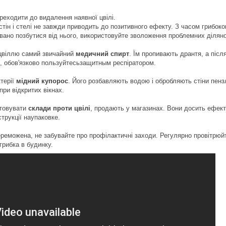
реходити до видалення наявної цвілі.
ін і стелі не завжди приводить до позитивного ефекту. З часом грибокоп
вано позбутися від нього, використовуйте зволоження проблемних ділян
 цвіллю самий звичайний
медичний спирт
. Їм пропивають дрантя, а піс
і, обов'язково пользуйтесьзащитным респіратором.
терії
мідний купорос
. Його розбавляють водою і обробляють стіни пенз
при відкритих вікнах.
товувати
склади проти цвілі
, продають у магазинах. Вони досить ефект
струкції наупаковке.
переможена, не забувайте про профілактичні заходи. Регулярно провітрюйт
грибка в будинку.