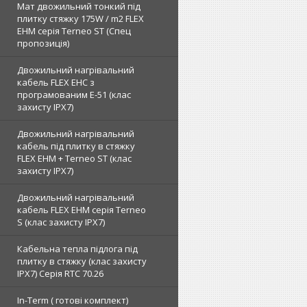
Мат двожильний тонкий під
плитку стяжку 175W / m2 FLEX
EHM серія Terneo SТ (Спец
пропозиція)
Двожильний нагрівальний
кабель FLEX EHС з
програмованим E-51 (клас
захисту IPX7)
Двожильний нагрівальний
кабель під плитку в стяжку
FLEX EHM + Terneo ST (клас
захисту IPX7)
Двожильний нагрівальний
кабель FLEX EHM серія Terneo
S (клас захисту IPX7)
Кабельна тепла підлога під
плитку в стяжку (клас захисту
IPX7) Серія RTC 70.26
In-Term ( готові комплект)