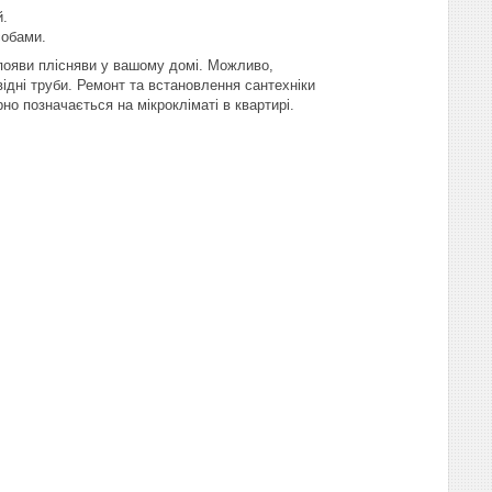
й.
собами.
 появи плісняви у вашому домі. Можливо,
дні труби. Ремонт та встановлення сантехніки
о позначається на мікрокліматі в квартирі.