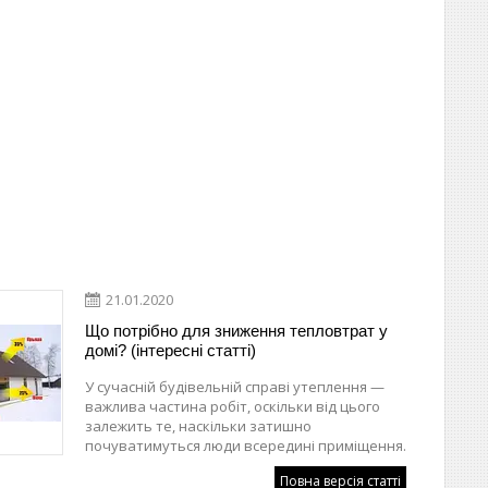
21.01.2020
Що потрібно для зниження тепловтрат у
домі? (інтересні статті)
У сучасній будівельній справі утеплення —
важлива частина робіт, оскільки від цього
залежить те, наскільки затишно
почуватимуться люди всередині приміщення.
Повна версія статті