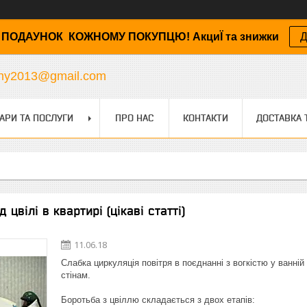
ПОДАУНОК КОЖНОМУ ПОКУПЦЮ! АкциЇ та знижки
Д
any2013@gmail.com
АРИ ТА ПОСЛУГИ
ПРО НАС
КОНТАКТИ
ДОСТАВКА 
 цвілі в квартирі (цікаві статті)
11.06.18
Слабка циркуляція повітря в поєднанні з вогкістю у ванній
стінам.
Боротьба з цвіллю складається з двох етапів: