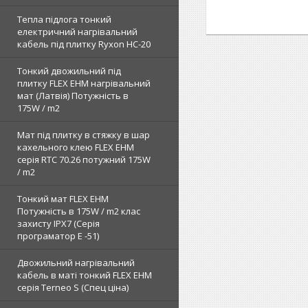
Тепла підлога тонкий
електричний нагрівальний
кабель під плитку Ryxon HC-20
Тонкий двожильний під
плитку FLEX EHM нагрівальний
мат (Латвія) Потужність в
175W / m2
Мат під плитку в стяжку в шар
кахельного клею FLEX EHM
серія RTC 70.26 потужний 175W
/ m2
Тонкий мат FLEX EHM
Потужність в 175W / m2 клас
захисту IPX7 (Серія
програматор Е -51)
Двожильний нагрівальний
кабель в маті тонкий FLEX EHM
серія Terneo S (Спец ціна)