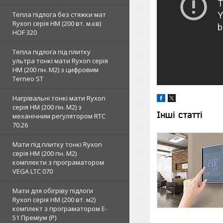
Тепла підлога без стяжки мат
Ryxon серія НМ (200 вт. м.кв)
HOF 320
Тепла підлога під плитку
ультра тонкі мати Ryxon серія
НМ (200 пн. М2) з цифровим
Terneo ST
Нагрівальні тонкі мати Ryxon
серія НМ (200 пн. М2) з
Інші статті
механічним регулятором RTC
70.26
Мати під плитку тонкі Ryxon
серія НМ (200 пн. М2)
комплекти з програматором
VEGA LTC 070
Мати для обігріву підлоги
Ryxon серія НМ (200 вт. м2)
комплект з програматором E-
51 Преміум (Р)