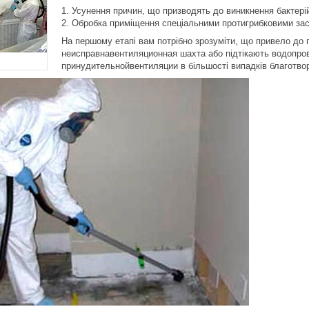
Усунення причин, що призводять до виникнення бактері
Обробка приміщення спеціальними протигрибковими за
На першому етапі вам потрібно зрозуміти, що привело до
неисправнавентиляционная шахта або підтікають водопрові
принудительнойвентиляции в більшості випадків благотворн