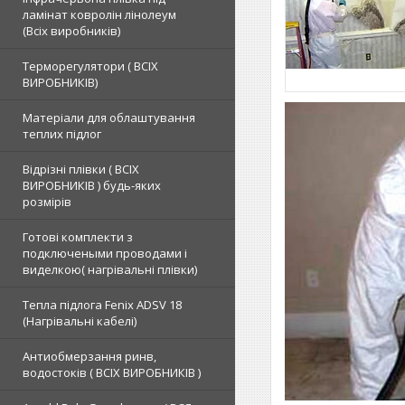
ламінат ковролін лінолеум
(Всіх виробників)
Терморегулятори ( ВСІХ
ВИРОБНИКІВ)
Матеріали для облаштування
теплих підлог
Відрізні плівки ( ВСІХ
ВИРОБНИКІВ ) будь-яких
розмірів
Готові комплекти з
подключеными проводами і
виделкою( нагрівальні плівки)
Тепла підлога Fenix ADSV 18
(Нагрівальні кабелі)
Антиобмерзання ринв,
водостоків ( ВСІХ ВИРОБНИКІВ )