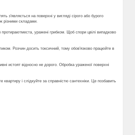
ять з'являється на поверхні у вигляді сірого або бурого
ок різними складами.
ля протираютместа, уражені грибком. Щоб спори цвілі випадково
ликом. Розчин досить токсичний, тому обов'язково працюйте в
ивні истоят відносно не дорого. Обробка ураженої поверхні
е квартиру і слідкуйте за справністю сантехніки. Це позбавить