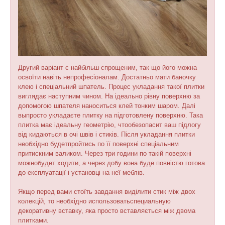
Другий варіант є найбільш спрощеним, так що його можна
освоїти навіть непрофесіоналам. Достатньо мати баночку
клею і спеціальний шпатель. Процес укладання такої плитки
виглядає наступним чином. На ідеально рівну поверхню за
допомогою шпателя наноситься клей тонким шаром. Далі
выпросто укладаєте плитку на підготовлену поверхню. Така
плитка має ідеальну геометрію, чтообезопасит ваш підлогу
від кидаються в очі швів і стиків. Після укладання плитки
необхідно будетпройтись по її поверхні спеціальним
притискним валиком. Через три години по такій поверхні
можнобудет ходити, а через добу вона буде повністю готова
до експлуатації і установці на неї меблів.
Якщо перед вами стоїть завдання виділити стик між двох
колекцій, то необхідно использоватьспециальную
декоративну вставку, яка просто вставляється між двома
плитками.