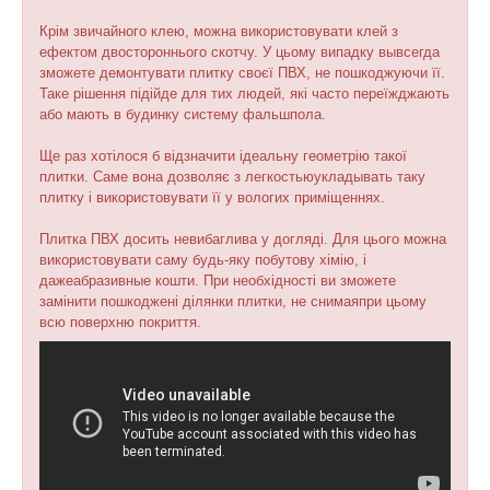
Крім звичайного клею, можна використовувати клей з
ефектом двостороннього скотчу. У цьому випадку вывсегда
зможете демонтувати плитку своєї ПВХ, не пошкоджуючи її.
Таке рішення підійде для тих людей, які часто переїжджають
або мають в будинку систему фальшпола.
Ще раз хотілося б відзначити ідеальну геометрію такої
плитки. Саме вона дозволяє з легкостьюукладывать таку
плитку і використовувати її у вологих приміщеннях.
Плитка ПВХ досить невибаглива у догляді. Для цього можна
використовувати саму будь-яку побутову хімію, і
дажеабразивные кошти. При необхідності ви зможете
замінити пошкоджені ділянки плитки, не снимаяпри цьому
всю поверхню покриття.