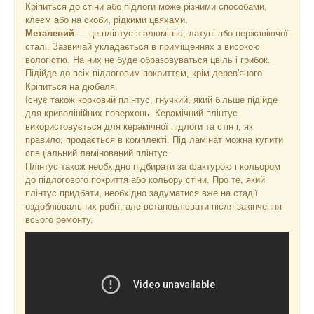
Кріпиться до стіни або підлоги може різними способами,
клеєм або на скоби, рідкими цвяхами.
Металевий
— це плінтус з алюмінію, латуні або нержавіючої
сталі. Зазвичай укладається в приміщеннях з високою
вологістю. На них не буде образовуваться цвіль і грибок.
Підійде до всіх підлоговим покриттям, крім дерев'яного.
Кріпиться на дюбеля.
Існує також корковий плінтус, гнучкий, який більше підійде
для криволінійних поверхонь. Керамічний плінтус
використовується для керамічної підлоги та стін і, як
правило, продається в комплекті. Під ламінат можна купити
спеціальний ламінований плінтус.
Плінтус також необхідно підбирати за фактурою і кольором
до підлогового покриття або кольору стіни. Про те, який
плінтус придбати, необхідно задуматися вже на стадії
оздоблювальних робіт, але встановлювати після закінчення
всього ремонту.