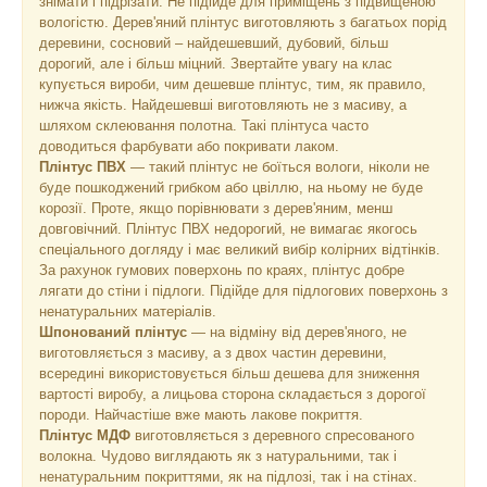
знімати і підрізати. Не підійде для приміщень з підвищеною
вологістю. Дерев'яний плінтус виготовляють з багатьох порід
деревини, сосновий – найдешевший, дубовий, більш
дорогий, але і більш міцний. Звертайте увагу на клас
купується вироби, чим дешевше плінтус, тим, як правило,
нижча якість. Найдешевші виготовляють не з масиву, а
шляхом склеювання полотна. Такі плінтуса часто
доводиться фарбувати або покривати лаком.
Плінтус ПВХ
— такий плінтус не боїться вологи, ніколи не
буде пошкоджений грибком або цвіллю, на ньому не буде
корозії. Проте, якщо порівнювати з дерев'яним, менш
довговічний. Плінтус ПВХ недорогий, не вимагає якогось
спеціального догляду і має великий вибір колірних відтінків.
За рахунок гумових поверхонь по краях, плінтус добре
лягати до стіни і підлоги. Підійде для підлогових поверхонь з
ненатуральних матеріалів.
Шпонований плінтус
— на відміну від дерев'яного, не
виготовляється з масиву, а з двох частин деревини,
всередині використовується більш дешева для зниження
вартості виробу, а лицьова сторона складається з дорогої
породи. Найчастіше вже мають лакове покриття.
Плінтус МДФ
виготовляється з деревного спресованого
волокна. Чудово виглядають як з натуральними, так і
ненатуральним покриттями, як на підлозі, так і на стінах.