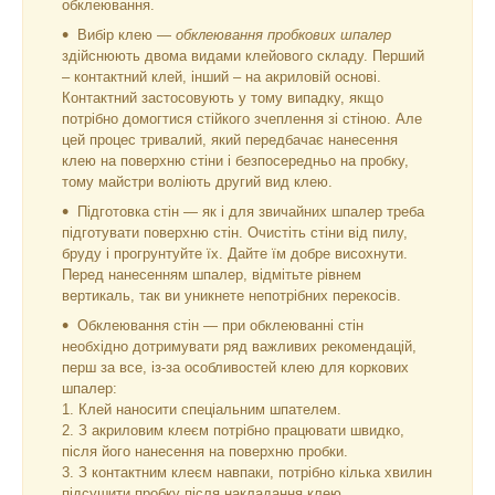
обклеювання.
Вибір клею —
обклеювання пробкових шпалер
здійснюють двома видами клейового складу. Перший
– контактний клей, інший – на акриловій основі.
Контактний застосовують у тому випадку, якщо
потрібно домогтися стійкого зчеплення зі стіною. Але
цей процес тривалий, який передбачає нанесення
клею на поверхню стіни і безпосередньо на пробку,
тому майстри воліють другий вид клею.
Підготовка стін — як і для звичайних шпалер треба
підготувати поверхню стін. Очистіть стіни від пилу,
бруду і прогрунтуйте їх. Дайте їм добре висохнути.
Перед нанесенням шпалер, відмітьте рівнем
вертикаль, так ви уникнете непотрібних перекосів.
Обклеювання стін — при обклеюванні стін
необхідно дотримувати ряд важливих рекомендацій,
перш за все, із-за особливостей клею для коркових
шпалер:
1. Клей наносити спеціальним шпателем.
2. З акриловим клеєм потрібно працювати швидко,
після його нанесення на поверхню пробки.
3. З контактним клеєм навпаки, потрібно кілька хвилин
підсушити пробку після накладання клею.