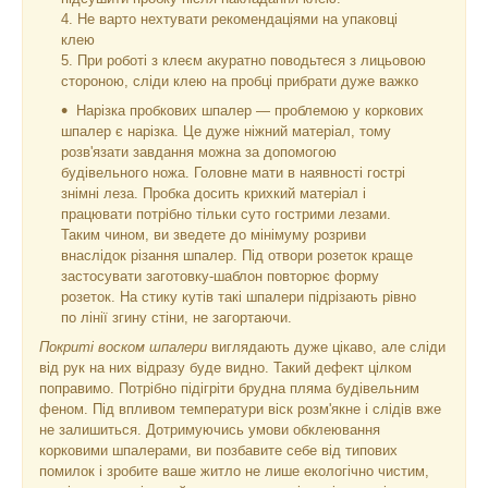
4. Не варто нехтувати рекомендаціями на упаковці
клею
5. При роботі з клеєм акуратно поводьтеся з лицьовою
стороною, сліди клею на пробці прибрати дуже важко
Нарізка пробкових шпалер — проблемою у коркових
шпалер є нарізка. Це дуже ніжний матеріал, тому
розв'язати завдання можна за допомогою
будівельного ножа. Головне мати в наявності гострі
знімні леза. Пробка досить крихкий матеріал і
працювати потрібно тільки суто гострими лезами.
Таким чином, ви зведете до мінімуму розриви
внаслідок різання шпалер. Під отвори розеток краще
застосувати заготовку-шаблон повторює форму
розеток. На стику кутів такі шпалери підрізають рівно
по лінії згину стіни, не загортаючи.
Покриті воском шпалери
виглядають дуже цікаво, але сліди
від рук на них відразу буде видно. Такий дефект цілком
поправимо. Потрібно підігріти брудна пляма будівельним
феном. Під впливом температури віск розм'якне і слідів вже
не залишиться. Дотримуючись умови обклеювання
корковими шпалерами, ви позбавите себе від типових
помилок і зробите ваше житло не лише екологічно чистим,