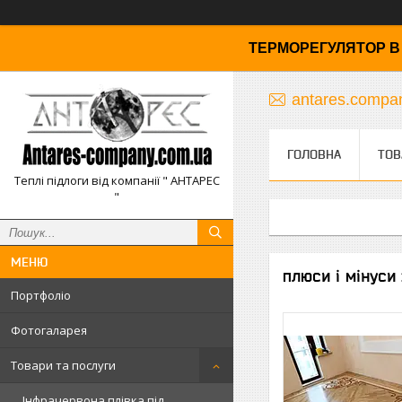
ТЕРМОРЕГУЛЯТОР В 
antares.comp
ГОЛОВНА
ТОВ
Теплі підлоги від компанії " АНТАРЕС
"
плюси і мінуси
Портфоліо
Фотогаларея
Товари та послуги
Інфрачервона плівка під