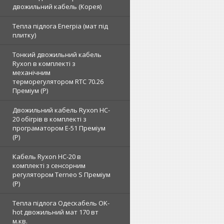
двожильний кабель (Корея)
Тепла підлога Enerpia (мат під
плитку)
Тонкий двожильний кабель
Ryxon в комплекті з
механічним
терморегулятором RTC 70.26
Преміум (Р)
Двожильний кабель Ryxon HC-
20 обігрів в комплекті з
програматором E-51 Преміум
(Р)
Кабель Ryxon HC-20 в
комплекті з сенсорним
регулятором Terneo S Преміум
(Р)
Тепла підлога Одескабель OK-
hot двожильний мат 170 вт
м.кв.