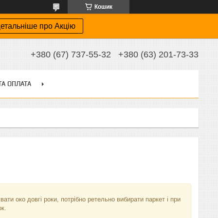
Кошик
етальніше про Акцію
+380 (67) 737-55-32
+380 (63) 201-73-33
ТА ОПЛАТА
ати око довгі роки, потрібно ретельно вибирати паркет і при
к.