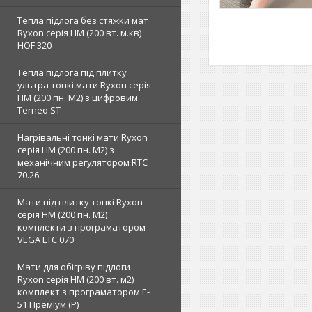
Тепла підлога без стяжки мат
Ryxon серія НМ (200 вт. м.кв)
HOF 320
Тепла підлога під плитку
ультра тонкі мати Ryxon серія
НМ (200 пн. М2) з цифровим
Terneo ST
Нагрівальні тонкі мати Ryxon
серія НМ (200 пн. М2) з
механічним регулятором RTC
70.26
Мати під плитку тонкі Ryxon
серія НМ (200 пн. М2)
комплекти з програматором
VEGA LTC 070
Мати для обігріву підлоги
Ryxon серія НМ (200 вт. м2)
комплект з програматором E-
51 Преміум (Р)