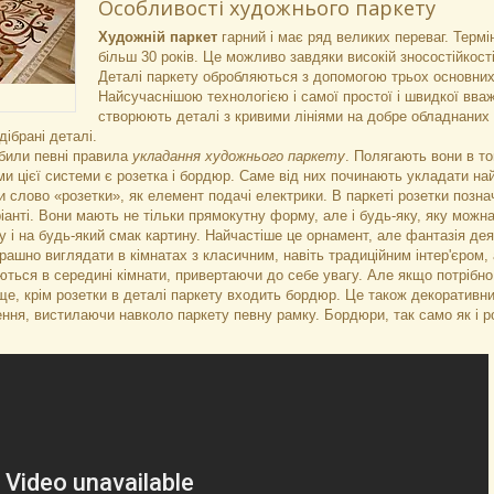
Особливості художнього паркету
Художній паркет
гарний і має ряд великих переваг. Терм
більш 30 років. Це можливо завдяки високій зносостійкості
Деталі паркету обробляються з допомогою трьох основних 
Найсучаснішою технологією і самої простої і швидкої вва
створюють деталі з кривими лініями на добре обладнаних 
ідібрані деталі.
обили певні правила
укладання художнього паркету
. Полягають вони в т
и цієї системи є розетка і бордюр. Саме від них починають укладати най
 слово «розетки», як елемент подачі електрики. В паркеті розетки позн
іанті. Вони мають не тільки прямокутну форму, але і будь-яку, яку можн
 і на будь-який смак картину. Найчастіше це орнамент, але фантазія де
рашно виглядати в кімнатах з класичним, навіть традиційним інтер'єром,
ться в середині кімнати, привертаючи до себе увагу. Але якщо потрібн
е, крім розетки в деталі паркету входить бордюр. Це також декоративни
ння, вистилаючи навколо паркету певну рамку. Бордюри, так само як і р