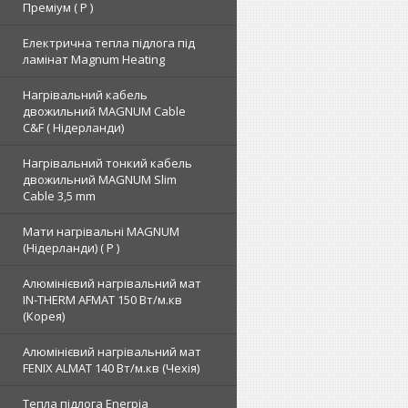
Преміум ( Р )
Електрична тепла підлога під
ламінат Magnum Heating
Нагрівальний кабель
двожильний MAGNUM Cable
C&F ( Нідерланди)
Нагрівальний тонкий кабель
двожильний MAGNUM Slim
Cable 3,5 mm
Мати нагрівальні MAGNUM
(Нідерланди) ( Р )
Алюмінієвий нагрівальний мат
IN-THERM AFMAT 150 Вт/м.кв
(Корея)
Алюмінієвий нагрівальний мат
FENIX ALMAT 140 Вт/м.кв (Чехія)
Тепла підлога Enerpia