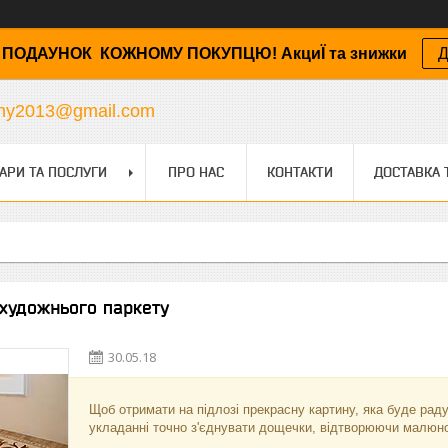
ПОДАУНОК КОЖНОМУ ПОКУПЦЮ! АкциЇ та знижки
Д
any2013@gmail.com
АРИ ТА ПОСЛУГИ
ПРО НАС
КОНТАКТИ
ДОСТАВКА 
 художнього паркету
30.05.18
Щоб отримати на підлозі прекрасну картину, яка буде радув
укладанні точно з'єднувати дощечки, відтворюючи малюно