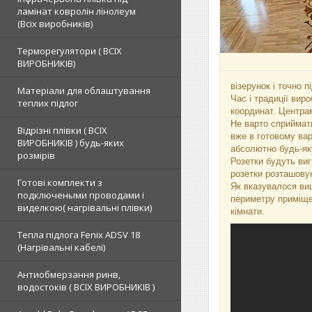
ламінат ковролін лінолеум
(Всіх виробників)
Терморегулятори ( ВСІХ
ВИРОБНИКІВ)
візерунок і точно п
Матеріали для облаштування
Час і традиції вир
теплих підлог
координат. Центрам
Не варто сприймати
Відрізні плівки ( ВСІХ
вже в готовому вар
ВИРОБНИКІВ ) будь-яких
абсолютно будь-яку
розмірів
Розетки будуть виг
розетки розташовую
Готові комплекти з
Як вказувалося вищ
подключеными проводами і
периметру приміще
виделкою( нагрівальні плівки)
кімнати.
Тепла підлога Fenix ADSV 18
(Нагрівальні кабелі)
Антиобмерзання ринв,
водостоків ( ВСІХ ВИРОБНИКІВ )