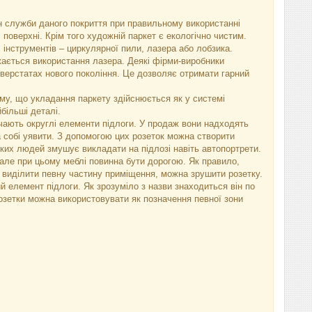
ін служби даного покриття при правильному використанні
 поверхні. Крім того художній паркет є екологічно чистим.
інструментів – циркулярної пили, лазера або лобзика.
жається використання лазера. Деякі фірми-виробники
верстатах нового покоління. Це дозволяє отримати гарний
ому, що укладання паркету здійснюється як у системі
більші деталі.
ачають округлі елементи підлоги. У продаж вони надходять
а собі уявити. З допомогою цих розеток можна створити
яких людей змушує викладати на підлозі навіть автопортрети.
 але при цьому меблі повинна бути дорогою. Як правило,
о виділити певну частину приміщення, можна зрушити розетку.
й елемент підлоги. Як зрозуміло з назви знаходиться він по
озетки можна використовувати як позначення певної зони