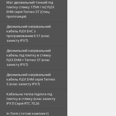
Мат двожильний тонкий під
плитку стяжку 175W / m2 FLEX
EHM серія Terneo SТ (Спец
пропозиція)
Двожильний нагрівальний
кабель FLEX EHС з
програмованим E-51 (клас
захисту IPX7)
Двожильний нагрівальний
кабель під плитку в стяжку
FLEX EHM + Terneo ST (клас
захисту IPX7)
Двожильний нагрівальний
кабель FLEX EHM серія Terneo
S (клас захисту IPX7)
Кабельна тепла підлога під
плитку в стяжку (клас захисту
IPX7) Серія RTC 70.26
In-Term ( готові комплект)