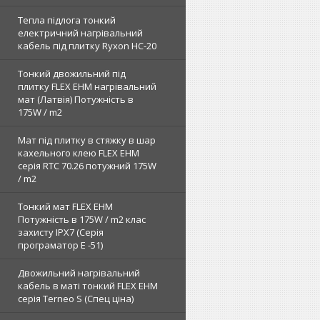
Тепла підлога тонкий
електричний нагрівальний
кабель під плитку Ryxon HC-20
Тонкий двожильний під
плитку FLEX EHM нагрівальний
мат (Латвія) Потужність в
175W / m2
Мат під плитку в стяжку в шар
кахельного клею FLEX EHM
серія RTC 70.26 потужний 175W
/ m2
Тонкий мат FLEX EHM
Потужність в 175W / m2 клас
захисту IPX7 (Серія
програматор Е -51)
Двожильний нагрівальний
кабель в маті тонкий FLEX EHM
серія Terneo S (Спец ціна)