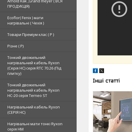
Arnold Rak ,Grand meyer ( ВСЯ
ПРОДУКЦІЯ)
Ecoflor( Fenix ) мати
нагрівальні ( Чехія )
Товари Преміум клас ( Р )
Різне ( Р)
Тонкий двожильний
нагрівальний кабель Ryxon
(Серія НС) серія RTC 70.26 (Під
плитку)
Інші статті
Тонкий двожильний
нагрівальний кабель Ryxon
HC-20 серія Terneo ST
Нагрівальний кабель Ryxon
(СЕРІЯ НС)
Нагрівальні мати тонкі Ryxon
серія НМ