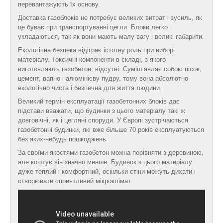
перевантажують їх основу.
Доставка газоблоків не потребує великих витрат і зусиль, як
це буває при транспортуванні цегли. Блоки легко
укладаються, так як вони мають малу вагу і великі габарити.
Екологічна безпека відіграє істотну роль при виборі
матеріалу. Токсичні компоненти в складі, з якого
виготовляють газобетон, відсутні. Суміш являє собою пісок,
цемент, вапно і алюмінієву пудру, тому вона абсолютно
екологічно чиста і безпечна для життя людини.
Великий термін експлуатації газобетонних блоків дає
підстави вважати, що будинки з цього матеріалу такі ж
довговічні, як і цегляні споруди. У Європі зустрічаються
газобетонні будинки, які вже більше 70 років експлуатуються
без яких-небудь пошкоджень.
За своїми якостями газобетон можна порівняти з деревиною,
але коштує він значно менше. Будинок з цього матеріалу
дуже теплий і комфортний, оскільки стіни можуть дихати і
створювати сприятливий мікроклімат.