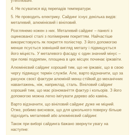
утеплювачі.
4. Не псуватися від перепадів температури.
5. Не проводить електрику. Сайдинг існує декілька видів:
металевий, алюмінієвий і вініловий.
Розглянемо кожен з них. Металевий сайдинг – панелі з
оцинкованої сталі з полімерним покриттям. Найчастіше
використовують як покриття поліестер. З його допомогою
менше псується зовнішній вигляд металу і підвищується
його міцність. У металевого фасаду є один значний мінус –
при появі подряпин, площина в цих місцях починає іржавіти.
Алюмінієвий сайдинг хороший тим, що не іржавіє, що в свою
чергу підвищує термін служби. Але, варто відзначити, що за
рахунок своєї фактури алюміній менш стійкий до механічних
навантажень, ніж, наприклад, сталь. Вініловий сайдинг
хороший тим, що має різноманіття фактур і кольорів. З його
допомогою можна легко імітувати дерево або камінь.
Варто відзначити, що вініловий сайдинг дуже не міцний.
Отже, робимо висновок, що для цокольного поверху більше
підходить металевий або алюмінієвий сайдинг.
Також при виборі сайдинга бажано звернути увагу на
наступне: