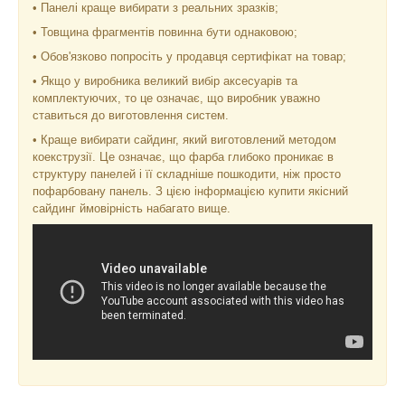
• Панелі краще вибирати з реальних зразків;
• Товщина фрагментів повинна бути однаковою;
• Обов'язково попросіть у продавця сертифікат на товар;
• Якщо у виробника великий вибір аксесуарів та
комплектуючих, то це означає, що виробник уважно
ставиться до виготовлення систем.
• Краще вибирати сайдинг, який виготовлений методом
коекструзії. Це означає, що фарба глибоко проникає в
структуру панелей і її складніше пошкодити, ніж просто
пофарбовану панель. З цією інформацією купити якісний
сайдинг ймовірність набагато вище.