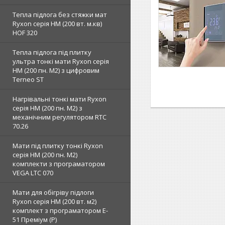
Тепла підлога без стяжки мат
Ryxon серія НМ (200 вт. м.кв)
HOF 320
Тепла підлога під плитку
ультра тонкі мати Ryxon серія
НМ (200 пн. М2) з цифровим
Terneo ST
Нагрівальні тонкі мати Ryxon
серія НМ (200 пн. М2) з
механічним регулятором RTC
70.26
Мати під плитку тонкі Ryxon
серія НМ (200 пн. М2)
комплекти з програматором
VEGA LTC 070
Мати для обігріву підлоги
Ryxon серія НМ (200 вт. м2)
комплект з програматором E-
51 Преміум (Р)