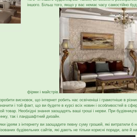
іншого. Більш того, якщо у вас немає часу самостійно буд
фірми і майстрів.
робити висновок, що інтернет робить нас освіченіші і грамотніше в різн
значити і той факт, що ви будете в курсі всіх новин і особливостей в сфе
ой товар. Необхідні знання заощадять ваші гроші і нерви. При будівництві
инку, так і ландшафтний дизайн.
яки ідеям з інтернету ви заощадите певну суму грошей, які витратили б н
ізованих будівельних сайтів, які дають не тільки корисні поради, але й н