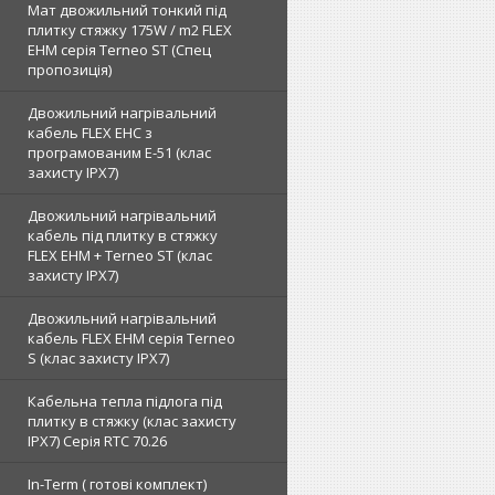
Мат двожильний тонкий під
плитку стяжку 175W / m2 FLEX
EHM серія Terneo SТ (Спец
пропозиція)
Двожильний нагрівальний
кабель FLEX EHС з
програмованим E-51 (клас
захисту IPX7)
Двожильний нагрівальний
кабель під плитку в стяжку
FLEX EHM + Terneo ST (клас
захисту IPX7)
Двожильний нагрівальний
кабель FLEX EHM серія Terneo
S (клас захисту IPX7)
Кабельна тепла підлога під
плитку в стяжку (клас захисту
IPX7) Серія RTC 70.26
In-Term ( готові комплект)