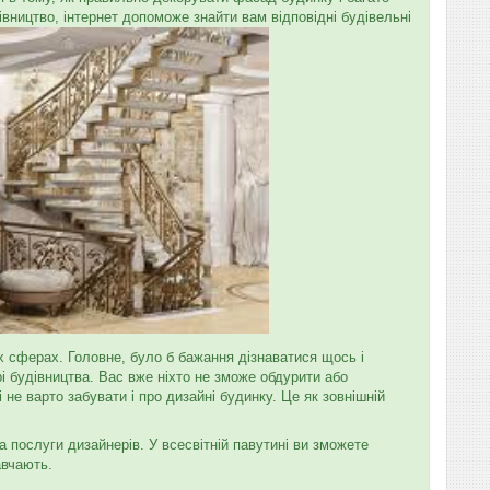
івництво, інтернет допоможе знайти вам відповідні будівельні
их сферах. Головне, було б бажання дізнаватися щось і
рі будівництва. Вас вже ніхто не зможе обдурити або
 не варто забувати і про дизайні будинку. Це як зовнішній
а послуги дизайнерів. У всесвітній павутині ви зможете
авчають.