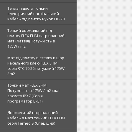
Тепла підлога тонкий
електричний нагрівальний
кабель під плитку Ryxon HC-20
Тонкий двожильний під
плитку FLEX EHM нагрівальний
мат (Латвія) Потужність в
175W / m2
Мат під плитку в стяжку в шар
кахельного клею FLEX EHM
серія RTC 70.26 потужний 175W
/ m2
Тонкий мат FLEX EHM
Потужність в 175W / m2 клас
захисту IPX7 (Серія
програматор Е -51)
Двожильний нагрівальний
кабель в маті тонкий FLEX EHM
серія Terneo S (Спец ціна)