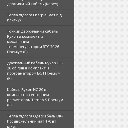
двожильний кабель (Корея)
Тепла підлога Enerpia (мат під
плитку)
Тонкий двожильний кабель
Ryxon в комплекті з
механічним
терморегулятором RTC 70.26
Преміум (Р)
Двожильний кабель Ryxon HC-
20 обігрів в комплекті з
програматором E-51 Преміум
(Р)
Кабель Ryxon HC-20 в
комплекті з сенсорним
регулятором Terneo S Преміум
(Р)
Тепла підлога Одескабель OK-
hot двожильний мат 170 вт
м.кв.