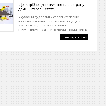
Що потрібно для зниження тепловтрат у
домі? (інтересні статті)
У сучасній будівельній справі утеплення —
важлива частина робіт, оскільки від цього
залежить те, наскільки затишно
почуватимуться люди всередині приміщення.
Повна версія статті