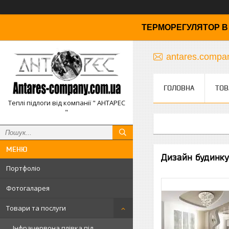
ТЕРМОРЕГУЛЯТОР В 
antares.comp
ГОЛОВНА
ТОВ
Теплі підлоги від компанії " АНТАРЕС
"
Дизайн будинку 
Портфоліо
Фотогаларея
Товари та послуги
Інфрачервона плівка під