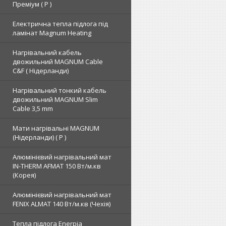
Преміум ( Р )
Електрична тепла підлога під
ламінат Magnum Heating
Нагрівальний кабель
двожильний MAGNUM Cable
C&F ( Нідерланди)
Нагрівальний тонкий кабель
двожильний MAGNUM Slim
Cable 3,5 mm
Мати нагрівальні MAGNUM
(Нідерланди) ( Р )
Алюмінієвий нагрівальний мат
IN-THERM AFMAT 150 Вт/м.кв
(Корея)
Алюмінієвий нагрівальний мат
FENIX ALMAT 140 Вт/м.кв (Чехія)
Тепла підлога Enerpia