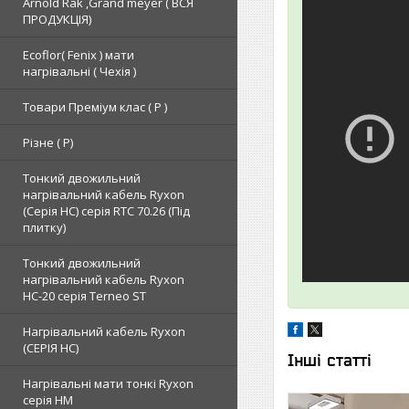
Arnold Rak ,Grand meyer ( ВСЯ
ПРОДУКЦІЯ)
Ecoflor( Fenix ) мати
нагрівальні ( Чехія )
Товари Преміум клас ( Р )
Різне ( Р)
Тонкий двожильний
нагрівальний кабель Ryxon
(Серія НС) серія RTC 70.26 (Під
плитку)
Тонкий двожильний
нагрівальний кабель Ryxon
HC-20 серія Terneo ST
Нагрівальний кабель Ryxon
(СЕРІЯ НС)
Інші статті
Нагрівальні мати тонкі Ryxon
серія НМ