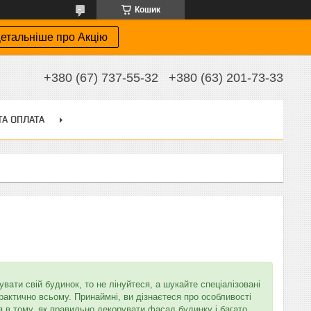
Кошик
етальніше про Акцію
+380 (67) 737-55-32
+380 (63) 201-73-33
ТА ОПЛАТА
ати свій будинок, то не лінуйтеся, а шукайте спеціалізовані
практично всьому. Принаймні, ви дізнаєтеся про особливості
я в тому, як правильно декорувати фасад будинку і багато