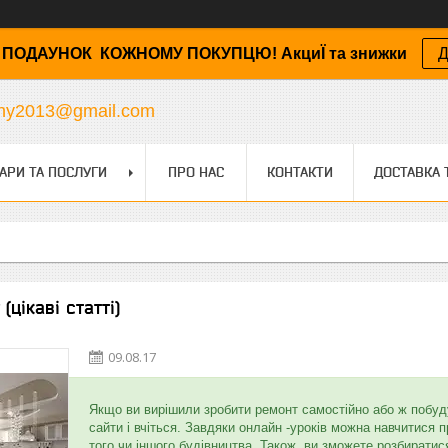
ПОДАУНОК КОЖНОМУ ПОКУПЦЮ! АкциЇ та знижки
Д
any2013@gmail.com
АРИ ТА ПОСЛУГИ
ПРО НАС
КОНТАКТИ
ДОСТАВКА 
(цікаві статті)
09.08.17
Якщо ви вирішили зробити ремонт самостійно або ж побудув
сайти і вчіться. Завдяки онлайн -уроків можна навчитися 
того чи іншого будівництва. Також, ви зможете розбиратис