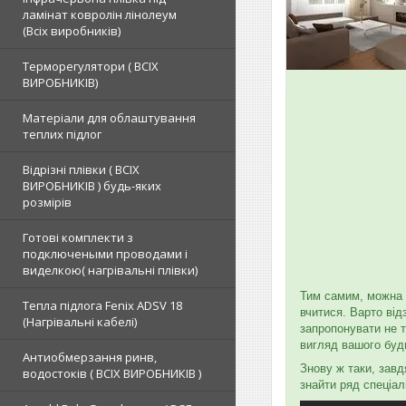
ламінат ковролін лінолеум
(Всіх виробників)
Терморегулятори ( ВСІХ
ВИРОБНИКІВ)
Матеріали для облаштування
теплих підлог
Відрізні плівки ( ВСІХ
ВИРОБНИКІВ ) будь-яких
розмірів
Готові комплекти з
подключеными проводами і
виделкою( нагрівальні плівки)
Тим самим, можна з
Тепла підлога Fenix ADSV 18
вчитися. Варто від
(Нагрівальні кабелі)
запропонувати не т
вигляд вашого буд
Антиобмерзання ринв,
Знову ж таки, завд
водостоків ( ВСІХ ВИРОБНИКІВ )
знайти ряд спеціал