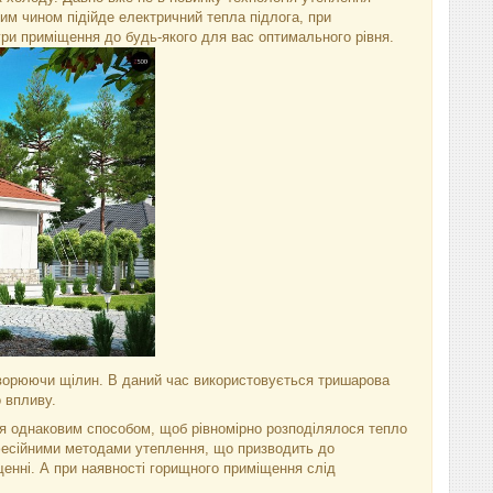
им чином підійде електричний тепла підлога, при
ри приміщення до будь-якого для вас оптимального рівня.
 утворюючи щілин. В даний час використовується тришарова
 впливу.
ся однаковим способом, щоб рівномірно розподілялося тепло
офесійними методами утеплення, що призводить до
енні. А при наявності горищного приміщення слід