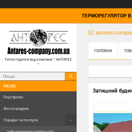
ТЕРМОРЕГУЛЯТОР В 
antares.comp
ГОЛОВНА
ТОВ
Теплі підлоги від компанії " АНТАРЕС
"
Затишний будино
Портфоліо
Фотогаларея
Товари та послуги
Інфрачервона плівка під