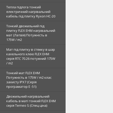
Тепла підлога тонкий
електричний нагрівальний
кабель під плитку Ryxon HC-20
Тонкий двожильний під
плитку FLEX EHM нагрівальний
мат (Латвія) Потужність в
175W / m2
Мат під плитку в стяжку в шар
кахельного клею FLEX EHM
серія RTC 70.26 потужний 175W
/ m2
Тонкий мат FLEX EHM
Потужність в 175W / m2 клас
захисту IPX7 (Серія
програматор Е -51)
Двожильний нагрівальний
кабель в маті тонкий FLEX EHM
серія Terneo S (Спец ціна)