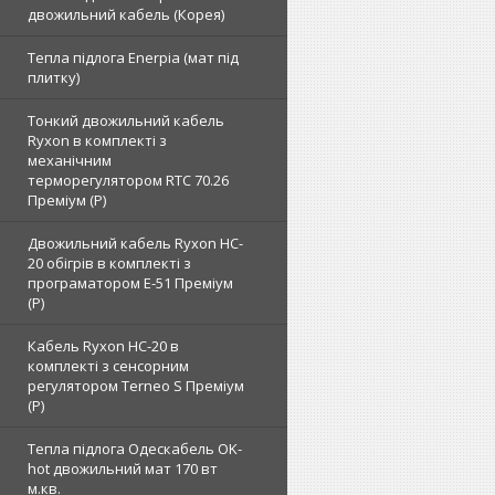
двожильний кабель (Корея)
Тепла підлога Enerpia (мат під
плитку)
Тонкий двожильний кабель
Ryxon в комплекті з
механічним
терморегулятором RTC 70.26
Преміум (Р)
Двожильний кабель Ryxon HC-
20 обігрів в комплекті з
програматором E-51 Преміум
(Р)
Кабель Ryxon HC-20 в
комплекті з сенсорним
регулятором Terneo S Преміум
(Р)
Тепла підлога Одескабель OK-
hot двожильний мат 170 вт
м.кв.