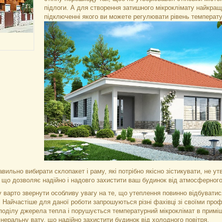
підлоги. А для створення затишного мікроклімату найкращ
підключенні якого ви можете регулювати рівень температу
авильно вибирати склопакет і раму, які потрібно якісно зістикувати, не
, що дозволяє надійно і надовго захистити ваш будинок від атмосферного
у варто звернути особливу увагу на те, що утеплення повинно відбувати
. Найчастіше для даної роботи запрошуються різні фахівці зі своїми пр
поділу джерела тепла і порушується температурний мікроклімат в приміщ
неральну вату, що надійно захистити будинок від холодного повітря.