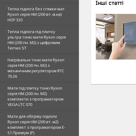
Інші статті
Тепла підлога без стяжки мат
Ryxon серія НМ (200 вт. м.кв)
HOF 320
Тепла підлога під плитку
ультра тонкі мати Ryxon серія
НМ (200 пн. М2) з цифровим
Terneo ST
Нагрівальні тонкі мати Ryxon
серія НМ (200 пн. М2) з
механічним регулятором RTC
70.26
Мати під плитку тонкі Ryxon
серія НМ (200 пн. М2)
комплекти з програматором
VEGA LTC 070
Мати для обігріву підлоги
Ryxon серія НМ (200 вт. м2)
комплект з програматором E-
51 Преміум (Р)