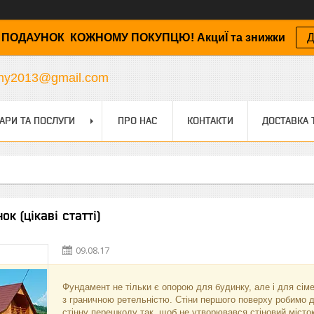
ПОДАУНОК КОЖНОМУ ПОКУПЦЮ! АкциЇ та знижки
Д
any2013@gmail.com
АРИ ТА ПОСЛУГИ
ПРО НАС
КОНТАКТИ
ДОСТАВКА 
к (цікаві статті)
09.08.17
Фундамент не тільки є опорою для будинку, але і для сіме
з граничною ретельністю. Стіни першого поверху робимо 
стінну перешкоду так, щоб не утворювався стіновий місто