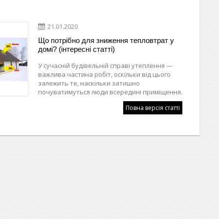
21.01.2020
Що потрібно для зниження тепловтрат у
домі? (інтересні статті)
У сучасній будівельній справі утеплення —
важлива частина робіт, оскільки від цього
залежить те, наскільки затишно
почуватимуться люди всередині приміщення.
Повна версія статті