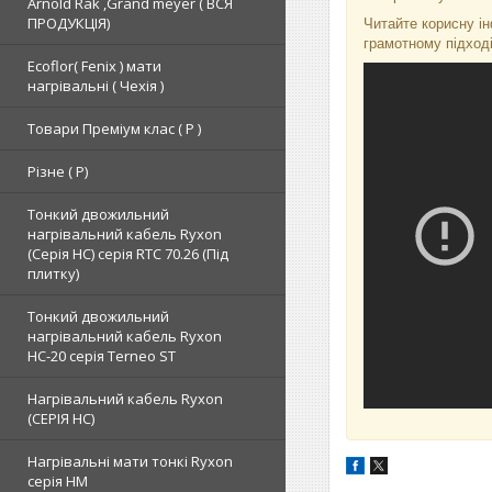
Arnold Rak ,Grand meyer ( ВСЯ
ПРОДУКЦІЯ)
Читайте корисну ін
грамотному підході
Ecoflor( Fenix ) мати
нагрівальні ( Чехія )
Товари Преміум клас ( Р )
Різне ( Р)
Тонкий двожильний
нагрівальний кабель Ryxon
(Серія НС) серія RTC 70.26 (Під
плитку)
Тонкий двожильний
нагрівальний кабель Ryxon
HC-20 серія Terneo ST
Нагрівальний кабель Ryxon
(СЕРІЯ НС)
Нагрівальні мати тонкі Ryxon
серія НМ