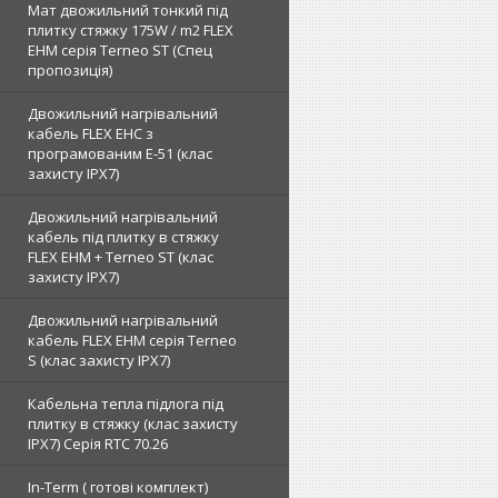
Мат двожильний тонкий під
плитку стяжку 175W / m2 FLEX
EHM серія Terneo SТ (Спец
пропозиція)
Двожильний нагрівальний
кабель FLEX EHС з
програмованим E-51 (клас
захисту IPX7)
Двожильний нагрівальний
кабель під плитку в стяжку
FLEX EHM + Terneo ST (клас
захисту IPX7)
Двожильний нагрівальний
кабель FLEX EHM серія Terneo
S (клас захисту IPX7)
Кабельна тепла підлога під
плитку в стяжку (клас захисту
IPX7) Серія RTC 70.26
In-Term ( готові комплект)