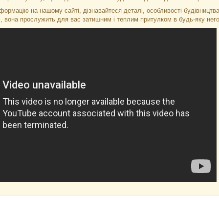
формацію на нашому сайті, дізнавайтеся деталі, особливості будівництва
, вона прослужить для вас затишним і теплим притулком в будь-яку него