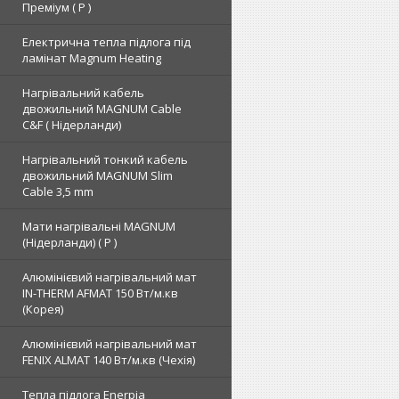
Преміум ( Р )
Електрична тепла підлога під
ламінат Magnum Heating
Нагрівальний кабель
двожильний MAGNUM Cable
C&F ( Нідерланди)
Нагрівальний тонкий кабель
двожильний MAGNUM Slim
Cable 3,5 mm
Мати нагрівальні MAGNUM
(Нідерланди) ( Р )
Алюмінієвий нагрівальний мат
IN-THERM AFMAT 150 Вт/м.кв
(Корея)
Алюмінієвий нагрівальний мат
FENIX ALMAT 140 Вт/м.кв (Чехія)
Тепла підлога Enerpia