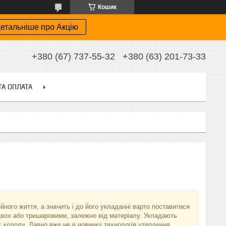
Кошик
етальніше про Акцію
+380 (67) 737-55-32
+380 (63) 201-73-33
ТА ОПЛАТА
йного життя, а значить і до його укладанні варто поставитися
двох або тришаровими, залежно від матеріалу. Укладають
к холоду. Давно вже не в новинку технологія утеплення