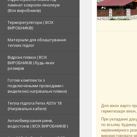
ламінат ковролін лінолеум
(Всіх виробників)
Терморегулятори ( ВСІХ
ВИРОБНИКІВ)
Матеріали для облаштування
теплих підлог
Відрізні плівки ( ВСІХ
ВИРОБНИКІВ ) будь-яких
розмірів
Готові комплекти з
подключеными проводами і
виделкою( нагрівальні плівки)
Тепла підлога Fenix ADSV 18
Для вікон варто пр
(Нагрівальні кабелі)
герметизація вікон
При укладанні дах
Антиобмерзання ринв,
по всьому будинку
водостоків ( ВСІХ ВИРОБНИКІВ )
нерівномірного роз
використовувати мі