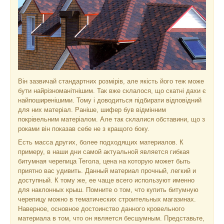
Він зазвичай стандартних розмірів, але якість його теж може
бути найрізноманітнішим. Так вже склалося, що скатні дахи є
найпоширенішими. Тому і доводиться підбирати відповідний
для них матеріал. Раніше, шифер був відмінним
покрівельним матеріалом. Але так склалися обставини, що з
роками він показав себе не з кращого боку.
Есть масса других, более подходящих материалов. К
примеру, в наши дни самой актуальной является гибкая
битумная черепица Тегола, цена на которую может быть
приятно вас удивить. Данный материал прочный, легкий и
доступный. К тому же, ее чаще всего используют именно
для наклонных крыш. Помните о том, что купить битумную
черепицу можно в тематических строительных магазинах.
Наверное, основное достоинство данного кровельного
материала в том, что он является бесшумным. Представьте,