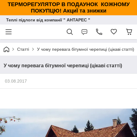
ТЕРМОРЕГУЛЯТОР В ПОДАУНОК КОЖНОМУ
ПОКУПЦЮ! АкциЇ та знижки
Теплі підлоги від компанії " АНТАРЕС "
Статті
У чому перевага бітумної черепиці (цікаві статті)
У чому перевага бітумної черепиці (цікаві статті)
03.08.2017