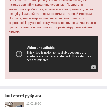
По-перше, металочерепиця своїм зовнішнім виглядом
нагадує звичайну керамічну черепицю. По-друге, її
технологія виробництва, а саме холодна прокатка, дає на
виході унікальний за властивостями металевий матеріал.
По-третє, цей матеріал має унікальні властивості по
жорсткості і пружності, тому можна не хвилюватися за його
цілісність навіть після сильних поривів вітру і механічних
впливів.
Інші статті рубрики
21.01.2020