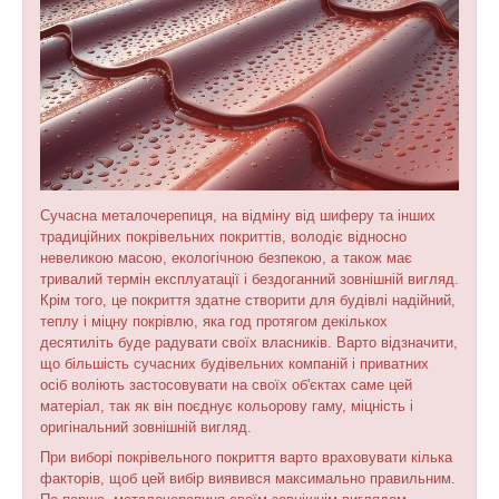
Сучасна металочерепиця, на відміну від шиферу та інших
традиційних покрівельних покриттів, володіє відносно
невеликою масою, екологічною безпекою, а також має
тривалий термін експлуатації і бездоганний зовнішній вигляд.
Крім того, це покриття здатне створити для будівлі надійний,
теплу і міцну покрівлю, яка год протягом декількох
десятиліть буде радувати своїх власників. Варто відзначити,
що більшість сучасних будівельних компаній і приватних
осіб воліють застосовувати на своїх об'єктах саме цей
матеріал, так як він поєднує кольорову гаму, міцність і
оригінальний зовнішній вигляд.
При виборі покрівельного покриття варто враховувати кілька
факторів, щоб цей вибір виявився максимально правильним.