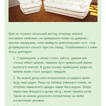
Щоб не псувати загальний вигляд інтер'єру кімнати
зіпсованої меблями і не прикривати плями на диванах і
кріслах накидками, коли прийдуть довгоочікувані гості, слід
дотримуватися кількох простих порад. Ознайомимося з ними
більш докладно:
У приміщенні, в якому стоять крісла, дивани або
стільці оббиті шкірою, повинен бути правильний рівень
вологості повітря. В дуже сухому приміщенні шкіра на
меблів може стати занадто твердою.
Не можна допускати потрапляння на шкіряні меблі
будь-яких рідин. Якщо на оббивці з'явилася пляма, не
потрібно намагатися швидко замит його водою. Шкіра
перестане блищати в цьому місці і може змінити колір.
Також не можна допускати потрапляння на меблі
косметичних речовин.