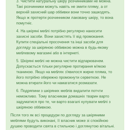
Чистити натуральну шкіру розчинниками не можна.
Такі розчинники можуть навіть не змити пляму, а от
верхній захисний шар оббивки вони точно зашкодять.
Якщо ж протерти розчинником лаковану шкіру, то вона
помутніє.
На шкіряні меблі потрібно регулярно наносити
захисні засоби. Вони захистять її від промокання.
Купити спеціальні просочення та інші засоби для
догляду за шкіряною оббивкою можна в будь-якому
меблевому магазині або в інтернеті.
Шкіряні меблі не можна чистити відпарювачем.
Допускається тільки регулярне протирання м'якою
тканиною. Якщо на меблях з'явилося жирне пляма, то
його потрібно обережно промокнути серветкою. Не
можна втирати його чи намагатися розмазати.
Подряпини з шкіряних меблів видалити потчти
неможливо. Тому власникам домашніх тварин варто
задуматися про те, чи варто взагалі купувати меблі з
шкіряною оббивкою.
Після того як всі процедури по догляду за шкіряними
меблями будуть виконані, її власник може зі спокійною
душею проводити свята в стильною і доглянутою вітальні.