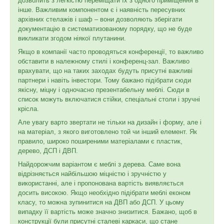
дозволить з легкістю переміщати їх з одного приміщення в
інше. Важливим компонентом є і наявність пересувних
архівних
стелажів і шаф – вони дозволяють зберігати
документацію в систематизованому порядку, що не буде
викликати згодом ніякої плутанини.
Якщо в компанії часто проводяться конференції, то важливо
обставити в належному стилі і конференц-зал. Важливо
врахувати, що на таких заходах будуть присутні важливі
партнери і навіть інвестори. Тому бажано підібрати сюди
якісну, міцну і одночасно презентабельну меблі. Сюди в
список можуть включатися стійки, спеціальні столи і зручні
крісла.
Але увагу варто звертати не тільки на дизайн і форму, але і
на матеріал, з якого виготовлено той чи інший елемент. Як
правило, широко поширеними матеріалами є пластик,
дерево, ДСП і ДВП.
Найдорожчим варіантом є меблі з дерева. Саме вона
відрізняється найбільшою міцністю і зручністю у
використанні, але і пропонована вартість виявляється
досить високою. Якщо необхідно підібрати меблі економ
класу, то можна зупинитися на ДВП або ДСП. У цьому
випадку її вартість може значно знизитися. Бажано, щоб в
конструкції були присутні сталеві каркаси, що стане