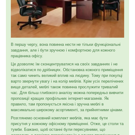
В першу чергу, вона повинна нести не тільки функціональні
завдання, але і бути зручною і комфортною для кожного
працівника офісу.
Це дозволяє їм сконцентруватися на своїх завданнях і не
відволікатися по дрібницях. Обстановка кожного приміщення
так само чинить великий вплив на людину. Тому при покупці
варто звернути увагу і на колір меблів. Крім усіх перелічених
вище деталей, меблі також повинна прослужити тривалий
час. Для більш глибокого аналізу можна попередньо вивчити
пропозиції кращих профільних інтернет-магазинів. Як
правило, там пропонується якісна і зручна меблі в
максимально широкому асортименті, за прийнятними цінами.
Розглянемо основний комплект меблів, яка має бути
присутня у кожному офісному приміщенні. Отже, це столи та
тумби. Бажано, щоб останні були пересувними, що