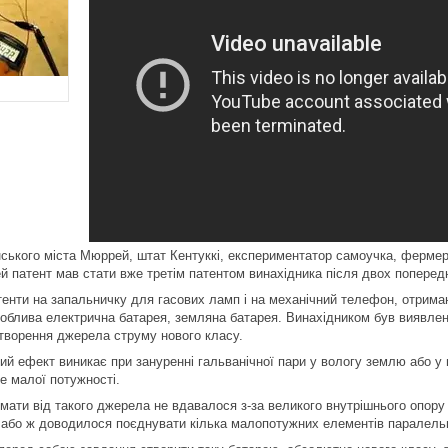
ського міста Мюррей, штат Кентуккі, експериментатор самоучка, ферме
ей патент мав стати вже третім патентом винахідника після двох попередн
енти на запальничку для гасових ламп і на механічний телефон, отриман
облива електрична батарея, земляна батарея. Винахідником був виявлени
створення джерела струму нового класу.
ний ефект виникає при зануренні гальванічної пари у вологу землю або у
е малої потужності.
мати від такого джерела не вдавалося з-за великого внутрішнього опору 
 або ж доводилося поєднувати кілька малопотужних елементів паралельн