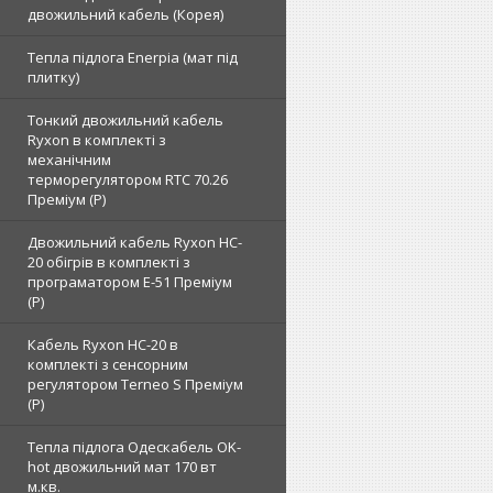
двожильний кабель (Корея)
Тепла підлога Enerpia (мат під
плитку)
Тонкий двожильний кабель
Ryxon в комплекті з
механічним
терморегулятором RTC 70.26
Преміум (Р)
Двожильний кабель Ryxon HC-
20 обігрів в комплекті з
програматором E-51 Преміум
(Р)
Кабель Ryxon HC-20 в
комплекті з сенсорним
регулятором Terneo S Преміум
(Р)
Тепла підлога Одескабель OK-
hot двожильний мат 170 вт
м.кв.