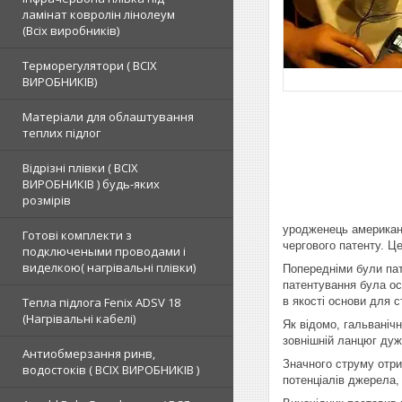
ламінат ковролін лінолеум
(Всіх виробників)
Терморегулятори ( ВСІХ
ВИРОБНИКІВ)
Матеріали для облаштування
теплих підлог
Відрізні плівки ( ВСІХ
ВИРОБНИКІВ ) будь-яких
розмірів
уродженець американ
Готові комплекти з
чергового патенту. Ц
подключеными проводами і
виделкою( нагрівальні плівки)
Попередніми були пат
патентування була ос
Тепла підлога Fenix ADSV 18
в якості основи для 
(Нагрівальні кабелі)
Як відомо, гальваніч
зовнішній ланцюг дуж
Антиобмерзання ринв,
Значного струму отри
водостоків ( ВСІХ ВИРОБНИКІВ )
потенціалів джерела,