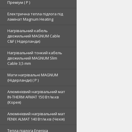
Преміум ( Р )
Електрична тепла підлога під
ламінат Magnum Heating
Нагрівальний кабель
двожильний MAGNUM Cable
C&F ( Нідерланди)
Нагрівальний тонкий кабель
двожильний MAGNUM Slim
Cable 3,5 mm
Мати нагрівальні MAGNUM
(Нідерланди) ( Р )
Алюмінієвий нагрівальний мат
IN-THERM AFMAT 150 Вт/м.кв
(Корея)
Алюмінієвий нагрівальний мат
FENIX ALMAT 140 Вт/м.кв (Чехія)
Тепла підлога Enerpia