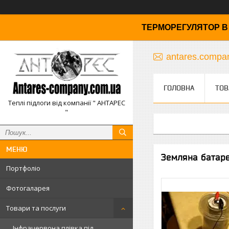
ТЕРМОРЕГУЛЯТОР В 
antares.comp
ГОЛОВНА
ТОВ
Теплі підлоги від компанії " АНТАРЕС
"
Земляна батаре
Портфоліо
Фотогаларея
Товари та послуги
Інфрачервона плівка під