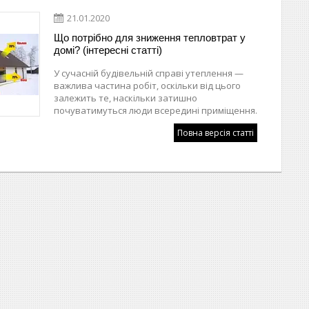
21.01.2020
Що потрібно для зниження тепловтрат у
домі? (інтересні статті)
У сучасній будівельній справі утеплення —
важлива частина робіт, оскільки від цього
залежить те, наскільки затишно
почуватимуться люди всередині приміщення.
Повна версія статті