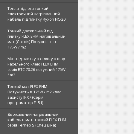
Тепла підлога тонкий
електричний нагрівальний
кабель під плитку Ryxon HC-20
Тонкий двожильний під
плитку FLEX EHM нагрівальний
мат (Латвія) Потужність в
175W / m2
Мат під плитку в стяжку в шар
кахельного клею FLEX EHM
серія RTC 70.26 потужний 175W
/ m2
Тонкий мат FLEX EHM
Потужність в 175W / m2 клас
захисту IPX7 (Серія
програматор Е -51)
Двожильний нагрівальний
кабель в маті тонкий FLEX EHM
серія Terneo S (Спец ціна)