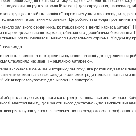
перед собою завдання створити таку батарею, абсолютно нового класу, я
е і індукувати напруга у вторинній котушці для харчування, наприклад, 
 конструкцію, в якій гальванічної парою виступали два провідника, розта
 ізольованим, а залізний – оголеним. Це робило взаємодія провідників з
авколо залізного сердечника, розташованого в центрі каркаса батареї. 
 за шаром до заповнення каркаса, обмеженого дерев'яними боковинами. 
р тканини розташовувався і навколо центрального стрижня. У підсумку пр
в ємність з водою, а електроди виводилися назовні для підключення роб
тому Стаблфилд називав її «земляною батареєю».
тареї включала в себе ще й вторинну обмотку, яка розташовувалася пов
вати матеріалом на зразок слюди. Коли електроди гальванічної пари зам
кий міг використовуватися для живлення пристроїв.
еї зберігалася до тих пір, поки конструкція залишалася зволоженою. Крі
якості електромагніту, для роботи якого достатньо було замкнути виведен
ник використовував у своїх експериментах по бездротового телефонного зв