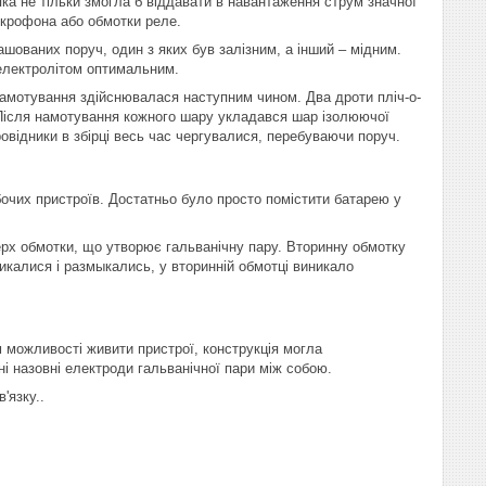
ка не тільки змогла б віддавати в навантаження струм значної
мікрофона або обмотки реле.
шованих поруч, один з яких був залізним, а інший – мідним.
 електролітом оптимальним.
Намотування здійснювалася наступним чином. Два дроти пліч-о-
Після намотування кожного шару укладався шар ізолюючої
овідники в збірці весь час чергувалися, перебуваючи поруч.
очих пристроїв. Достатньо було просто помістити батарею у
ерх обмотки, що утворює гальванічну пару. Вторинну обмотку
икалися і размыкались, у вторинній обмотці виникало
м можливості живити пристрої, конструкція могла
і назовні електроди гальванічної пари між собою.
'язку..