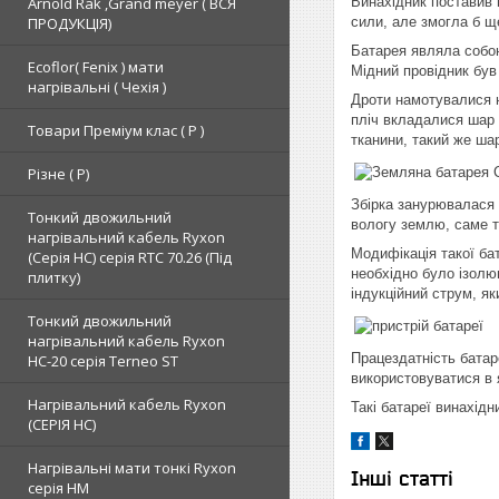
Arnold Rak ,Grand meyer ( ВСЯ
Винахідник поставив 
ПРОДУКЦІЯ)
сили, але змогла б щ
Батарея являла собою
Ecoflor( Fenix ) мати
Мідний провідник був
нагрівальні ( Чехія )
Дроти намотувалися н
пліч вкладалися шар
Товари Преміум клас ( Р )
тканини, такий же ша
Різне ( Р)
Збірка занурювалася 
Тонкий двожильний
вологу землю, саме 
нагрівальний кабель Ryxon
Модифікація такої ба
(Серія НС) серія RTC 70.26 (Під
необхідно було ізолю
плитку)
індукційний струм, я
Тонкий двожильний
нагрівальний кабель Ryxon
Працездатність батар
HC-20 серія Terneo ST
використовуватися в 
Нагрівальний кабель Ryxon
Такі батареї винахід
(СЕРІЯ НС)
Нагрівальні мати тонкі Ryxon
Інші статті
серія НМ