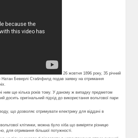
26 жовтня 1896 року, 35 річний
р Натан Беверлі Стаблфилд подав заявку на отримання
іх.
і ним ще кілька років тому. У даному ж випадку предметом
й досить оригінальний підхід до використання вольтової пари
 воду, що дозволяє отримувати електрику для віддачі в
вольтової клітинки, можна було хіба що виміряти різницю
о, для отримання більшої потужності.