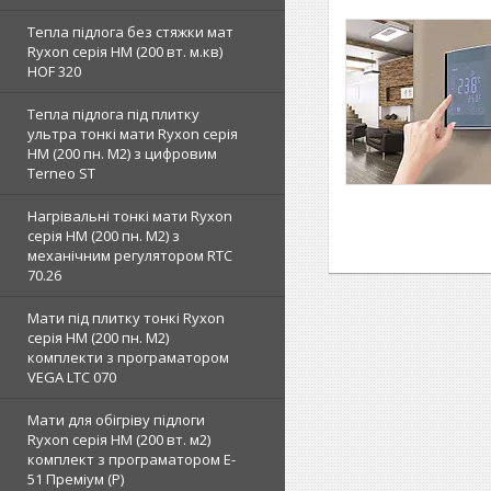
Тепла підлога без стяжки мат
Ryxon серія НМ (200 вт. м.кв)
HOF 320
Тепла підлога під плитку
ультра тонкі мати Ryxon серія
НМ (200 пн. М2) з цифровим
Terneo ST
Нагрівальні тонкі мати Ryxon
серія НМ (200 пн. М2) з
механічним регулятором RTC
70.26
Мати під плитку тонкі Ryxon
серія НМ (200 пн. М2)
комплекти з програматором
VEGA LTC 070
Мати для обігріву підлоги
Ryxon серія НМ (200 вт. м2)
комплект з програматором E-
51 Преміум (Р)