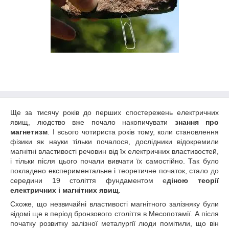
Ще за тисячу років до перших спостережень електричних
явищ, людство вже почало накопичувати
знання про
магнетизм
. І всього чотириста років тому, коли становлення
фізики як науки тільки почалося, дослідники відокремили
магнітні властивості речовин від їх електричних властивостей,
і тільки після цього почали вивчати їх самостійно. Так було
покладено експериментальне і теоретичне початок, стало до
середини 19 століття фундаментом е
діною теорії
електричних і магнітних явищ
.
Схоже, що незвичайні властивості магнітного залізняку були
відомі ще в період бронзового століття в Месопотамії. А після
початку розвитку залізної металургії люди помітили, що він