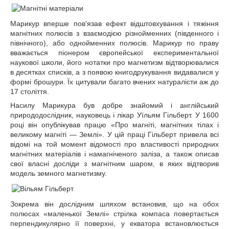
Марикур вперше пов'язав ефект відштовхування і тяжіння
магнітних полюсів з взаємодією різнойменних (південного і
північного), або однойменних полюсів. Марикур по праву
вважається піонером європейської експериментальної
наукової школи, його нотатки про магнетизм відтворювалися
в десятках списків, а з появою книгодрукування видавалися у
формі брошури. Їх цитували багато вчених натуралісти аж до
17 століття.
Насилу Марикура був добре знайомий і англійський
природодослідник, науковець і лікар Уїльям Гільберт. У 1600
році він опублікував працю «Про магніті, магнітних тілах і
великому магніті ― Землі». У цій праці Гільберт привела всі
відомі на той момент відомості про властивості природних
магнітних матеріалів і намагніченого заліза, а також описав
свої власні досліди з магнітним шаром, в яких відтворив
модель земного магнетизму.
Зокрема він дослідним шляхом встановив, що на обох
полюсах «маленької Землі» стрілка компаса повертається
перпендикулярно її поверхні, у екватора встановлюється