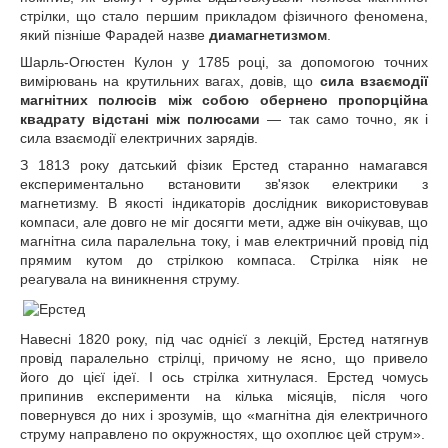
стрілки, що стало першим прикладом фізичного феномена,
який пізніше Фарадей назве
диамагнетизмом
.
Шарль-Огюстен Кулон у 1785 році, за допомогою точних
вимірювань на крутильних вагах, довів, що
сила взаємодії
магнітних полюсів між собою обернено пропорційна
квадрату відстані між полюсами
― так само точно, як і
сила взаємодії електричних зарядів.
З 1813 року датський фізик Ерстед старанно намагався
експериментально встановити зв'язок електрики з
магнетизму. В якості індикаторів дослідник використовував
компаси, але довго не міг досягти мети, адже він очікував, що
магнітна сила паралельна току, і мав електричний провід під
прямим кутом до стрілкою компаса. Стрілка ніяк не
реагувала на виникнення струму.
Навесні 1820 року, під час однієї з лекцій, Ерстед натягнув
провід паралельно стрілці, причому не ясно, що привело
його до цієї ідеї. І ось стрілка хитнулася. Ерстед чомусь
припинив експерименти на кілька місяців, після чого
повернувся до них і зрозумів, що «магнітна дія електричного
струму направлено по окружностях, що охоплює цей струм».