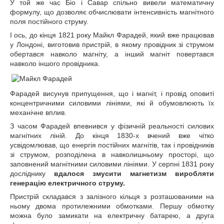
У той же час Біо і Савар спільно вивели математичну
формулу, що дозволяє обчислювати інтенсивність магнітного
поля постійного струму.
І ось, до кінця 1821 року Майкл Фарадей, який вже працював
у Лондоні, виготовив пристрій, в якому провідник зі струмом
обертався навколо магніту, а інший магніт повертався
навколо іншого провідника.
Фарадей висунув припущення, що і магніт, і провід оповиті
концентричними силовими лініями, які й обумовлюють їх
механічне вплив.
З часом Фарадей впевнився у фізичній реальності силових
магнітних ліній. До кінця 1830-х вчений вже чітко
усвідомлював, що енергія постійних магнітів, так і провідників
зі струмом, розподілена в навколишньому просторі, що
заповнений магнітними силовими лініями. У серпні 1831 року
досліднику
вдалося змусити магнетизм виробляти
генерацію електричного струму.
Пристрій складався з залізного кільця з розташованими на
ньому двома протилежними обмотками. Першу обмотку
можна було замикати на електричну батарею, а друга