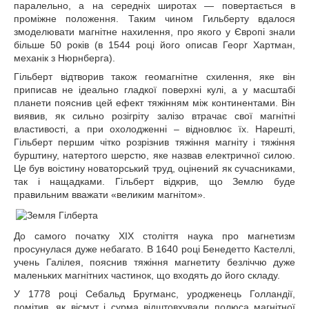
паралельно, а на середніх широтах ― повертається в
проміжне положення. Таким чином Гильберту вдалося
змоделювати магнітне нахилення, про якого у Європі знали
більше 50 років (в 1544 році його описав Георг Хартман,
механік з Нюрнберга).
Гільберт відтворив також геомагнітне схилення, яке він
приписав не ідеально гладкої поверхні кулі, а у масштабі
планети пояснив цей ефект тяжінням між континентами. Він
виявив, як сильно розігріту залізо втрачає свої магнітні
властивості, а при охолодженні – відновлює їх. Нарешті,
Гільберт першим чітко розрізнив тяжіння магніту і тяжіння
бурштину, натертого шерстю, яке назвав електричної силою.
Це був воістину новаторський труд, оцінений як сучасниками,
так і нащадками. Гільберт відкрив, що Землю буде
правильним вважати «великим магнітом».
До самого початку XIX століття наука про магнетизм
просунулася дуже небагато. В 1640 році Бенедетто Кастеллі,
учень Галілея, пояснив тяжіння магнетиту безліччю дуже
маленьких магнітних частинок, що входять до його складу.
У 1778 році Себальд Бругманс, уродженець Голландії,
помітив, як вісмут і сурма відштовхували полюса магнітної