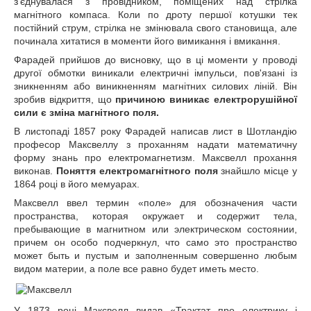
з'єднувалася з провідником, поміщених над стрілка
магнітного компаса. Коли по дроту першої котушки тек
постійний струм, стрілка не змінювала свого становища, але
починала хитатися в моменти його вимикання і вмикання.
Фарадей прийшов до висновку, що в ці моменти у проводі
другої обмотки виникали електричні імпульси, пов'язані із
зникненням або виникненням магнітних силових ліній. Він
зробив відкриття, що
причиною виникає електрорушійної
сили є зміна магнітного поля.
В листопаді 1857 року Фарадей написав лист в Шотландію
професор Максвеллу з проханням надати математичну
форму знань про електромагнетизм. Максвелл прохання
виконав.
Поняття електромагнітного поля
знайшло місце у
1864 році в його мемуарах.
Максвелл ввел термин «поле» для обозначения части
пространства, которая окружает и содержит тела,
пребывающие в магнитном или электрическом состоянии,
причем он особо подчеркнул, что само это пространство
может быть и пустым и заполненным совершенно любым
видом материи, а поле все равно будет иметь место.
У 1873 році Максвелл видав «Трактат про електрику і