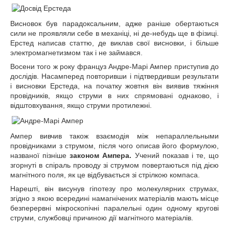
Висновок був парадоксальним, адже раніше обертаються
сили не проявляли себе в механіці, ні де-небудь ще в фізиці.
Ерстед написав статтю, де виклав свої висновки, і більше
электромагнетизмом так і не займався.
Восени того ж року француз Андре-Марі Ампер приступив до
дослідів. Насамперед повторивши і підтвердивши результати
і висновки Ерстеда, на початку жовтня він виявив тяжіння
провідників, якщо струми в них спрямовані однаково, і
відштовхування, якщо струми протилежні.
Ампер вивчив також взаємодія між непараллельными
провідниками з струмом, після чого описав його формулою,
названої пізніше
законом Ампера.
Учений показав і те, що
згорнуті в спіраль проводу зі струмом повертаються під дією
магнітного поля, як це відбувається зі стрілкою компаса.
Нарешті, він висунув гіпотезу про молекулярних струмах,
згідно з якою всередині намагнічених матеріалів мають місце
безперервні мікроскопічні паралельні один одному кругові
струми, службовці причиною дії магнітного матеріалів.