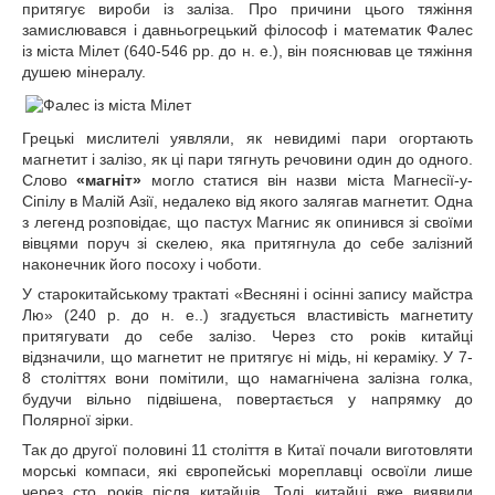
притягує вироби із заліза. Про причини цього тяжіння
замислювався і давньогрецький філософ і математик Фалес
із міста Мілет (640-546 рр. до н. е.), він пояснював це тяжіння
душею мінералу.
Грецькі мислителі уявляли, як невидимі пари огортають
магнетит і залізо, як ці пари тягнуть речовини один до одного.
Слово
«магніт»
могло статися він назви міста Магнесії-у-
Сіпілу в Малій Азії, недалеко від якого залягав магнетит. Одна
з легенд розповідає, що пастух Магнис як опинився зі своїми
вівцями поруч зі скелею, яка притягнула до себе залізний
наконечник його посоху і чоботи.
У старокитайському трактаті «Весняні і осінні запису майстра
Лю» (240 р. до н. е..) згадується властивість магнетиту
притягувати до себе залізо. Через сто років китайці
відзначили, що магнетит не притягує ні мідь, ні кераміку. У 7-
8 століттях вони помітили, що намагнічена залізна голка,
будучи вільно підвішена, повертається у напрямку до
Полярної зірки.
Так до другої половині 11 століття в Китаї почали виготовляти
морські компаси, які європейські мореплавці освоїли лише
через сто років після китайців. Тоді китайці вже виявили