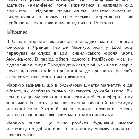
здатність намагніченої голки відхилятися в напрямку схід
північного, і відкрили, таким чином, магнітне схилення,
випередивши в цьому європейських мореплавців, які
прийшли до точно такого висновку лише в 15 столітті.
В Європі першим властивості природних магнітів описав
філософ з Франції П'єр де Марикур, який у 1269 році
перебував на службі в армії сицилійського короля Карла
Анжуйського. В період облоги одного з італійських міст, він
відправив одному в Пікардію документ, який увійшов в історію
науки під назвою «Лист про магніті», де і розповів про своїх
експериментах з магнітним залізняком.
Марикур зазначив, що в будь-якому шматку магнетиту є дві
області, які особливо сильно притягують до себе залізо. Він
помітив у цьому схожість з полюсами небесної сфери, тому
запозичив їх назви для позначення областей максимуму
магнітної сили. Звідти й пішла традиція називати полюси
магнітів південним і північним магнітними полюсами.
Марикур писав, що якщо розбити будь-який шматок
магнетиту на дві частини, то в кожному уламку з'являться
власні полюса.