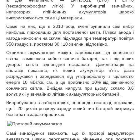
а для негативного ― Li4Ti5O12 (LTO) і LiPF6
(гексафторфосфат літію). У виробництві звичайних,
непрозорих літій-іонних акумуляторів широко
використовуються саме ці матеріали.
Саме на них, ще в 2013 році, вчені зупинили свій вибір
найбільш підходящих для поставленої мети. Плівки анода і
катода наносили на скляні підкладки при температурі повітря
550 градусів, протягом 30 і 10 хвилин, відповідно.
Отримані акумулятори можуть заряджатися від сонячного
світла, замінюючи собою сонячні батареї, так і від інших
джерел світла відповідної яскравості. Демонстрація на
виставці показала, як новий акумулятор п'ять разів
розряджався і заряджався від ультрафіолету з щільністю
енергії 10 мВт/кв. см, а це приблизно 10% від звичайного
сонячного світла. Вихідна напруга при цьому склало 3,6
вольт, як і у звичайних літієвих акамуляторных батарей .
Випробування в лабораторіях, попередні виставці, показали,
що і 20 циклів розряду-заряду новий тип батарей витримує
без втрат в характеристиках.
Самі винахідники вважають, що їх прозорі акумулятори
виявляться цілком перспективним рішенням для покриття