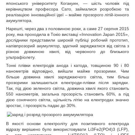
японського університету Когакуин, ― шість чоловік під
керівництвом професора Сато, займалися розробкою та
реалізацією інноваційної ідеї – майже прозорого літій-іонного
акумулятора.
Нарешті, через два з половиною роки, а саме 27 серпня 2015
року, яка проходила в Токіо виставці «Innovation Japan 2015»,
дослідники представили широкій публіці робочий прототип,
напівпрозорий акумулятор, здатний заряджатися від світла з
різною довжиною хвилі, від червоного до близького
ультрафіолету.
Тонкі плівки електродів анода і катода, товщиною 90 і 80
нанометрів відповідно, вийшли майже прозорими. Чим
більше довжина хвилі заряджаючого світла, тим більш
прозорими залишаються електроди-плівки після зарядки.
Так, під дією зеленого світла, довжина хвилі якого становить
550 нанометрів, загальна прозорість становить 60%, а під
дією сонячного світла, щільність літію на електродах значно
зростає, і прозорість падає до 30%.
В якості основи електроліту для позитивного електрода
відразу вирішено було використовувати Li3Fe2(PO4)3 (LFP),