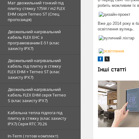
Мат двожильний тонкий під
робить можливим їх в
плитку стяжку 175W / m2 FLEX
EHM серія Terneo SТ (Спец
пропозиція)
Вже до 2014 року в ба
освітлення вулиць.
Двожильний нагрівальний
кабель FLEX EHС з
програмованим E-51 (клас
захисту IPX7)
Двожильний нагрівальний
кабель під плитку в стяжку
Інші статті
FLEX EHM + Terneo ST (клас
захисту IPX7)
Двожильний нагрівальний
кабель FLEX EHM серія Terneo
S (клас захисту IPX7)
Кабельна тепла підлога під
плитку в стяжку (клас захисту
IPX7) Серія RTC 70.26
In-Term ( готові комплект)