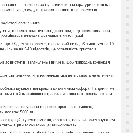
 значення ― люмінофор під впливом температури потемніє і
і промені, якщо будуть тривало впливати на поверхню
радіаторі світильника.
увати, що електролітичні конденсатори, в джерелі живлення,
 розміщення джерела живлення в приміщенні.
и, що ККД істотно зросте, а світловий вихід збільшиться на 10-
не більше на 5-10 відсотків, це особливість кристалів
айвих виступів, заглиблень і вигинів, щоб природна конвекція
ині світильника, ні в найменшій мірі не впливала на елементи
иробники шукають найкращі варіанти люмінофора. На даний же
нтами ітрій-алюмінієвого граната, легованого трехвалентным
и широке застосування в прожекторах, світильниках,
сть досягає 5000 лм.
онструкцій, тунелів і мостів, фонтанів, вони використовуються
а також в різних сучасних дизайн-проектах.
а, та інші об'єкти. Надійність світлодіодних джерел світла