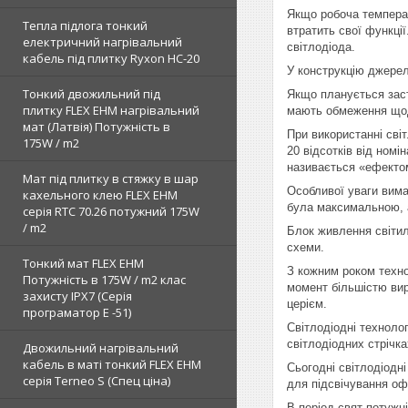
Якщо робоча темпера
Тепла підлога тонкий
втратить свої функці
електричний нагрівальний
світлодіода.
кабель під плитку Ryxon HC-20
У конструкцію джерел
Тонкий двожильний під
Якщо планується заст
плитку FLEX EHM нагрівальний
мають обмеження щод
мат (Латвія) Потужність в
При використанні світ
175W / m2
20 відсотків від номі
називається «ефекто
Мат під плитку в стяжку в шар
Особливої уваги вимаг
кахельного клею FLEX EHM
була максимальною, а
серія RTC 70.26 потужний 175W
/ m2
Блок живлення світил
схеми.
Тонкий мат FLEX EHM
З кожним роком техн
Потужність в 175W / m2 клас
момент більшістю вир
захисту IPX7 (Серія
церієм.
програматор Е -51)
Світлодіодні технолог
світлодіодних стрічка
Двожильний нагрівальний
кабель в маті тонкий FLEX EHM
Сьогодні світлодіодн
серія Terneo S (Спец ціна)
для підсвічування оф
В період свят потужн