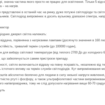
і, значна частина якого просто не працює для освітлення. Тільки 5 від
а – на нагрів.
представлені в останній час на ринку дуже потужні світлодіоди та світло
льників. Світлодіод випромінює в досить вузькому діапазоні спектра, нап
діодних джерел світла належать:
 віддача, порівнянна з натрієвими лампами (досягнуто значення в 160 лю
остійкість, тривалий термін служби (до 100000 годин),
н для вибору світлової температури (від теплого 2700 До до холодного 6
у, що забезпечується самим пристроєм приладу.
йності, світло включаються відразу на повну яскравість, незалежно від
 істотного впливу на термін служби світлодіодів. Кут випромінювання мож
оштів абсолютно безпечно для людини в силу низької напруги живлення, 
тністю ртуті і фосфору, а також ультрафіолетової частини випромінюванн
го напівпровідника, тому не слід допускати нагрівання вище 60-70 граду