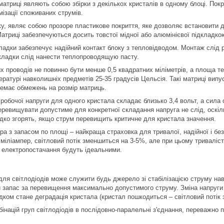
 матриці являють собою збірки з декількох кристалів в одному блоці. По
ізації споживаних струмів.
у, являє собою прозоре пластикове покриття, яке дозволяє встановити д
Матриці забезпечуються досить товстої мідної або алюмінієвої підкладко
ладки забезпечує надійний контакт блоку з тепловідводом. Монтаж слід
кладки слід нанести теплопроводящую пасту.
х проводів не повинно бути менше 0,5 квадратних міліметрів, а площа т
ратурі навколишніх предметів 25-35 градусів Цельсія. Такі матриці випус
немає обмежень на розмір матриць.
робочої напруги для одного кристала складає близько 3,4 вольт, а сила
еревищувати допустиме для конкретної складання напруга не слід, оскі
идко згорять, якщо струм перевищить критичне для кристала значення.
ра з запасом по площі – найкраща страховка для тривалої, надійної і бе
 міліампер, світловий потік зменшиться на 3-5%, але при цьому триваліс
 електропостачання будуть ідеальними.
я світлодіодів може служити будь джерело зі стабілізацією струму нава
 запас за перевищення максимально допустимого струму. Зміна напруги
лідком стане деградація кристала (кристал пошкодиться – світловий поті
бінацій груп світлодіодів в послідовно-паралельні з'єднання, переважно