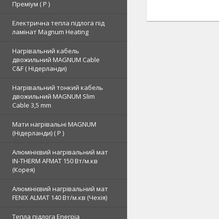
Преміум ( Р )
Електрична тепла підлога під
ламінат Magnum Heating
Нагрівальний кабель
двожильний MAGNUM Cable
C&F ( Нідерланди)
Нагрівальний тонкий кабель
двожильний MAGNUM Slim
Cable 3,5 mm
Мати нагрівальні MAGNUM
(Нідерланди) ( Р )
Алюмінієвий нагрівальний мат
IN-THERM AFMAT 150 Вт/м.кв
(Корея)
Алюмінієвий нагрівальний мат
FENIX ALMAT 140 Вт/м.кв (Чехія)
Тепла підлога Enerpia