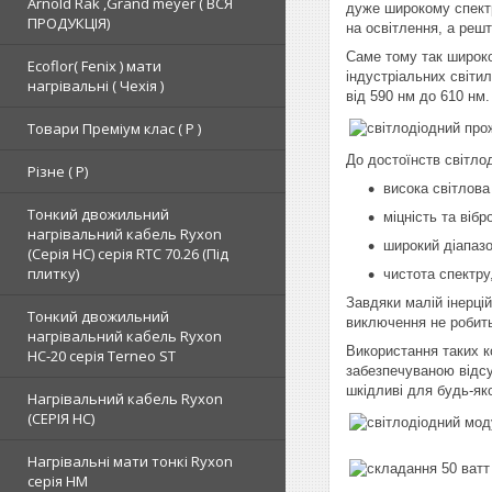
Arnold Rak ,Grand meyer ( ВСЯ
дуже широкому спектр
ПРОДУКЦІЯ)
на освітлення, а решт
Саме тому так широко 
Ecoflor( Fenix ) мати
індустріальних світи
нагрівальні ( Чехія )
від 590 нм до 610 нм.
Товари Преміум клас ( Р )
До достоїнств світло
Різне ( Р)
висока світлова
Тонкий двожильний
міцність та вібр
нагрівальний кабель Ryxon
широкий діапазо
(Серія НС) серія RTC 70.26 (Під
плитку)
чистота спектр
Завдяки малій інерці
Тонкий двожильний
виключення не робить
нагрівальний кабель Ryxon
Використання таких к
HC-20 серія Terneo ST
забезпечуваною відсу
шкідливі для будь-яко
Нагрівальний кабель Ryxon
(СЕРІЯ НС)
Нагрівальні мати тонкі Ryxon
серія НМ