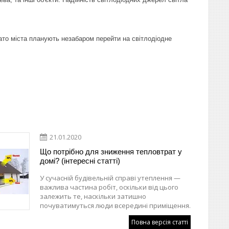
агато міста планують незабаром перейти на світлодіодне
21.01.2020
Що потрібно для зниження тепловтрат у
домі? (інтересні статті)
У сучасній будівельній справі утеплення —
важлива частина робіт, оскільки від цього
залежить те, наскільки затишно
почуватимуться люди всередині приміщення.
Повна версія статті