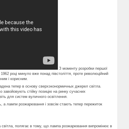
З моменту розробки першої
 1962 році минуло вже понад півстоліття, проте революційний
чним і корисним.
кладена тепер в основу сверхэконормичных джерел світла.
пово завойовують стійку позицію на ринку сучасних
авіть для систем вуличного освітлення.
ь, а лампи розжарювання і зовсім стають тепер пережиток
а світла, полягає в тому, що лампа розжарювання випромінює в