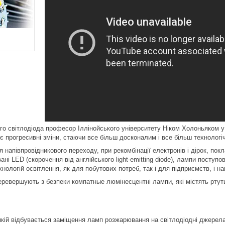
го світлодіода професор Іллінойського університету Ніком Холоньяком у
ає прогресивні зміни, стаючи все більш досконалим і все більш технологі
 напівпровідникового переходу, при рекомбінації електронів і дірок, по
вані LED (скорочення від англійського light-emitting diode), лампи посту
нологій освітлення, як для побутових потреб, так і для підприємств, і н
еревершують з безпеки компатные люмінесцентні лампи, які містять ртут
якій відбувається заміщення ламп розжарювання на світлодіодні джерел