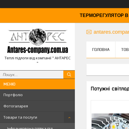
ТЕРМОРЕГУЛЯТОР В 
antares.comp
ГОЛОВНА
ТОВ
Теплі підлоги від компанії " АНТАРЕС
"
Потужні світлод
Портфоліо
Фотогаларея
Товари та послуги
Інфрачервона плівка під