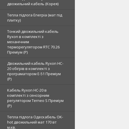
двожильний кабель (Корея)
Тепла підлога Enerpia (мат під
плитку)
Тонкий двожильний кабель
Ryxon в комплекті з
механічним
терморегулятором RTC 70.26
Преміум (Р)
Двожильний кабель Ryxon HC-
20 обігрів в комплекті з
програматором E-51 Преміум
(Р)
Кабель Ryxon HC-20 в
комплекті з сенсорним
регулятором Terneo S Преміум
(Р)
Тепла підлога Одескабель OK-
hot двожильний мат 170 вт
м.кв.