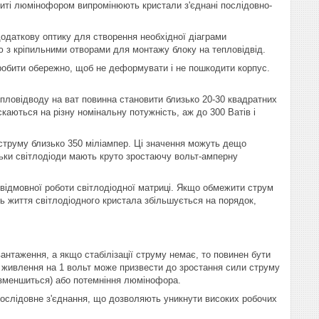
криті люмінофором випромінюють кристали з'єднані послідовно-
одаткову оптику для створення необхідної діаграми
ю з кріпильними отворами для монтажу блоку на тепловідвід.
 робити обережно, щоб не деформувати і не пошкодити корпус.
епловідводу на ват повинна становити близько 20-30 квадратних
каються на різну номінальну потужність, аж до 300 Ватів і
 струму близько 350 міліампер. Ці значення можуть дещо
льки світлодіоди мають круто зростаючу вольт-амперну
звідмовної роботи світлодіодної матриці. Якщо обмежити струм
ть життя світлодіодного кристала збільшується на порядок,
нтаження, а якщо стабілізації струму немає, то повинен бути
 живлення на 1 вольт може призвести до зростання сили струму
к зменшиться) або потемніння люмінофора.
 послідовне з'єднання, що дозволяють уникнути високих робочих