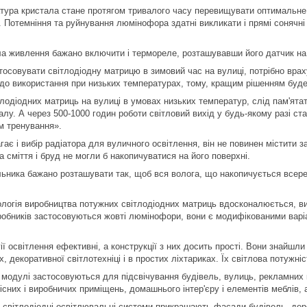
тура кристала стане протягом тривалого часу перевищувати оптимальне
ї. Потемніння та руйнування люмінофора здатні викликати і прямі сонячн
а живлення бажано включити і термореле, розташувавши його датчик на 
осовувати світлодіодну матрицю в зимовий час на вулиці, потрібно врах
о використання при низьких температурах, тому, кращим рішенням буде
лодіодних матриць на вулиці в умовах низьких температур, слід пам'ятат
налу. А через 500-1000 годин роботи світловий вихід у будь-якому разі ста
м тренування».
ає і вибір радіатора для вуличного освітлення, він не повинен містити з
 сміття і бруд не могли б накопичуватися на його поверхні.
ьника бажано розташувати так, щоб вся волога, що накопичується всеред
ологія виробництва потужних світлодіодних матриць вдосконалюється, в
обників застосовуються жовті люмінофори, вони є модифікованими варіа
ії освітлення ефективні, а конструкції з них досить прості. Вони знайшл
х, декоративної світлотехніці і в простих ліхтариках. Їх світлова потужні
і модулі застосовуються для підсвічування будівель, вулиць, рекламних к
існих і виробничих приміщень, домашнього інтер'єру і елементів меблів, 
і світлодіодні освітлювальні системи прикрашають фасади будівель, дерев