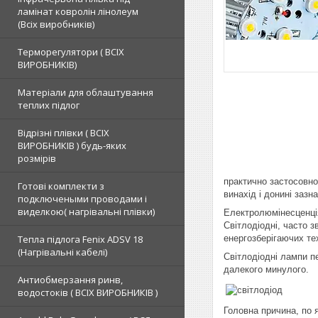
ламінат ковролін лінолеум
(Всіх виробників)
Терморегулятори ( ВСІХ
ВИРОБНИКІВ)
Матеріали для облаштування
теплих підлог
Відрізні плівки ( ВСІХ
ВИРОБНИКІВ ) будь-яких
розмірів
практично застосовно
Готові комплекти з
винахід і донині зазн
подключеными проводами і
виделкою( нагрівальні плівки)
Електролюмінесценція
Світлодіодні, часто з
Тепла підлога Fenix ADSV 18
енергозберігаючих тех
(Нагрівальні кабелі)
Світлодіодні лампи п
далекого минулого.
Антиобмерзання ринв,
водостоків ( ВСІХ ВИРОБНИКІВ )
Головна причина, по 