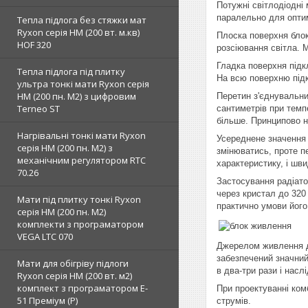
Потужні світлодіодні
паралельно для оптим
Тепла підлога без стяжки мат
Ryxon серія НМ (200 вт. м.кв)
Плоска поверхня блок
HOF 320
розсіювання світла. 
Гладка поверхня підк
Тепла підлога під плитку
На всю поверхню під
ультра тонкі мати Ryxon серія
НМ (200 пн. М2) з цифровим
Перетин з'єднувальни
Terneo ST
сантиметрів при темпе
більше. Принципово 
Нагрівальні тонкі мати Ryxon
Усереднене значення 
серія НМ (200 пн. М2) з
змінюватись, проте п
механічним регулятором RTC
характеристику, і шв
70.26
Застосування радіато
через кристал до 320
Мати під плитку тонкі Ryxon
практично умови його
серія НМ (200 пн. М2)
комплекти з програматором
VEGA LTC 070
Джерелом живлення дл
забезпечений значний
Мати для обігріву підлоги
в два-три рази і нас
Ryxon серія НМ (200 вт. м2)
комплект з програматором E-
При проектуванні ком
51 Преміум (Р)
струмів.