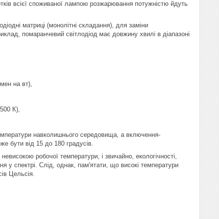
сотків всієї споживаної лампою розжарювання потужністю йдуть
діодні матриці (монолітні складання), для заміни
риклад, помаранчевий світлодіод має довжину хвилі в діапазоні
мен на вт),
500 К),
 температури навколишнього середовища, а включення-
е бути від 15 до 180 градусів.
невисокою робочої температури, і звичайно, екологічності,
я у спектрі. Слід, однак, пам'ятати, що високі температури
сів Цельсія.