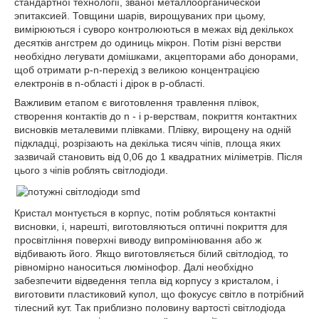
стандартної технології, званої металлоорганической
эпитаксией. Товщини шарів, вирощуваних при цьому,
вимірюються і суворо контролюються в межах від декількох
десятків ангстрем до одиниць мікрон. Потім різні верстви
необхідно легувати домішками, акцепторами або донорами,
щоб отримати p-n-перехід з великою концентрацією
електронів в n-області і дірок в р-області.
Важливим етапом є виготовлення травлення плівок,
створення контактів до n - і р-верствам, покриття контактних
висновків металевими плівками. Плівку, вирощену на одній
підкладці, розрізають на декілька тисяч чіпів, площа яких
зазвичай становить від 0,06 до 1 квадратних міліметрів. Після
цього з чіпів роблять світлодіоди.
Кристал монтується в корпус, потім робляться контактні
висновки, і, нарешті, виготовляються оптичні покриття для
просвітління поверхні виводу випромінювання або ж
відбивають його. Якщо виготовляється білий світлодіод, то
рівномірно наноситься люмінофор. Далі необхідно
забезпечити відведення тепла від корпусу з кристалом, і
виготовити пластиковий купол, що фокусує світло в потрібний
тілесний кут. Так приблизно половину вартості світлодіода