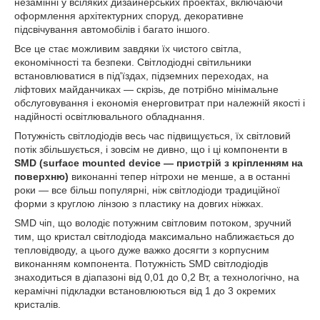
незамінні у всіляких дизайнерських проектах, включаючи
оформлення архітектурних споруд, декоративне
підсвічування автомобілів і багато іншого.
Все це стає можливим завдяки їх чистого світла,
економічності та безпеки. Світлодіодні світильники
встановлюватися в під'їздах, підземних переходах, на
ліфтових майданчиках ― скрізь, де потрібно мінімальне
обслуговування і економія енерговитрат при належній якості і
надійності освітлювального обладнання.
Потужність світлодіодів весь час підвищується, їх світловий
потік збільшується, і зовсім не дивно, що і ці компоненти в
SMD (surface mounted device ― пристрій з кріпленням на
поверхню)
виконанні тепер нітрохи не менше, а в останні
роки ― все більш популярні, ніж світлодіоди традиційної
форми з круглою лінзою з пластику на довгих ніжках.
SMD чіп, що володіє потужним світловим потоком, зручний
тим, що кристал світлодіода максимально наближається до
тепловідводу, а цього дуже важко досягти з корпусним
виконанням компонента. Потужність SMD світлодіодів
знаходиться в діапазоні від 0,01 до 0,2 Вт, а технологічно, на
керамічні підкладки встановлюються від 1 до 3 окремих
кристалів.