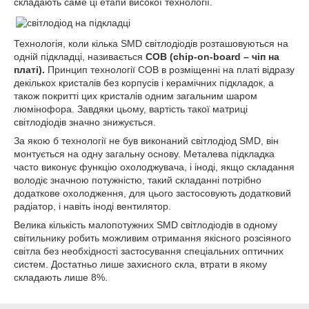
складають саме ці етапи високої технології.
Технологія, коли кілька SMD світлодіодів розташовуються на
одній підкладці, називається
СОВ (chip-on-board – чіп на
платі).
Принцип технології COB в розміщенні на платі відразу
декількох кристалів без корпусів і керамічних підкладок, а
також покритті цих кристалів одним загальним шаром
люмінофора. Завдяки цьому, вартість такої матриці
світлодіодів значно знижується.
За якою б технології не був виконаний світлодіод SMD, він
монтується на одну загальну основу. Металева підкладка
часто виконує функцію охолоджувача, і іноді, якщо складання
володіє значною потужністю, такий складанні потрібно
додаткове охолодження, для цього застосовують додатковий
радіатор, і навіть іноді вентилятор.
Велика кількість малопотужних SMD світлодіодів в одному
світильнику робить можливим отримання якісного розсіяного
світла без необхідності застосування спеціальних оптичних
систем. Достатньо лише захисного скла, втрати в якому
складають лише 8%.