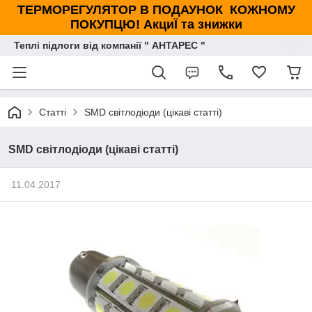
ТЕРМОРЕГУЛЯТОР В ПОДАУНОК КОЖНОМУ
ПОКУПЦЮ! АкциЇ та знижки
Теплі підлоги від компанії " АНТАРЕС "
Статті
SMD світлодіоди (цікаві статті)
SMD світлодіоди (цікаві статті)
11.04.2017