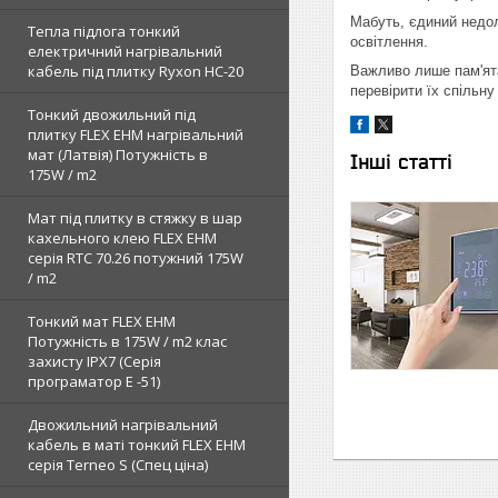
Мабуть, єдиний недол
Тепла підлога тонкий
освітлення.
електричний нагрівальний
кабель під плитку Ryxon HC-20
Важливо лише пам'ята
перевірити їх спільну
Тонкий двожильний під
плитку FLEX EHM нагрівальний
мат (Латвія) Потужність в
Інші статті
175W / m2
Мат під плитку в стяжку в шар
кахельного клею FLEX EHM
серія RTC 70.26 потужний 175W
/ m2
Тонкий мат FLEX EHM
Потужність в 175W / m2 клас
захисту IPX7 (Серія
програматор Е -51)
Двожильний нагрівальний
кабель в маті тонкий FLEX EHM
серія Terneo S (Спец ціна)