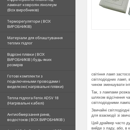
ламінат ковролін лінолеум
(Всіх виробників)
Терморегулятори ( ВСІХ
ВИРОБНИКІВ)
Матеріали для облаштування
теплих підлог
Відрізні плівки ( ВСІХ
ВИРОБНИКІВ ) будь-яких
розмірів
світіння ламп застос
Готові комплекти з
світлодіодних ламп, в
подключеными проводами і
чином зменшувати інт
виделкою( нагрівальні плівки)
Так, з лампами розжа
Тепла підлога Fenix ADSV 18
шляхом відсічення ча
(Нагрівальні кабелі)
світлодіодними ламп
Звичайні світлодіодні
Антиобмерзання ринв,
для взаємодії зі зв
водостоків ( ВСІХ ВИРОБНИКІВ )
Цей драйвер часто ду
вийде з ладу, або, в