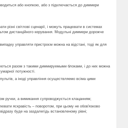
водиться або кнопкою, або з підключається до диммери
и різні світлові сценарії, і можуть працювати в системах
льтом дистанційного керування. Модульні диммери дорожче
випадку управляти пристроєм можна на відстані, тоді як для
вуються разом з такими диммируемыми блоками, і до них можна
умарної потужності.
 пультів, а іноді управління осуществляемо всіма цими
том ручки, а вимикання супроводжується клацанням;
ювати яскравість – поворотом, при цьому не обов'язково
 відразу буде на заздалегідь встановленому рівні;