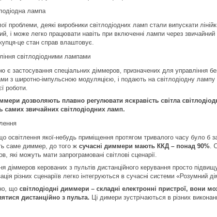
ої проблеми, деякі виробники світлодіодних ламп стали випускати ліній
й, і може легко працювати навіть при включенні лампи через звичайний 
купця-це стан справ влаштовує.
 є застосування спеціальних діммеров, призначених для управління бе
ми з широтно-імпульсною модуляцією, і подають на світлодіодну лампу 
ї роботи.
диммери дозволяють плавно регулювати яскравість світла світлодіо
ь самих звичайних світлодіодних ламп.
що освітлення якої-небудь приміщення протягом тривалого часу було б за
ть саме диммер, до того ж
сучасні диммери мають ККД – понад 90%
. 
в, які можуть мати запрограмовані світлові сценарії.
я діммеров керованих з пультів дистанційного керування просто підвищу
зація різних сценаріїв легко інтегруються в сучасні системи «Розумний ді
но, що
світлодіодні диммери – складні електронні пристрої, вони м
влятися дистанційно з пульта.
Ці димери зустрічаються в різних виконан