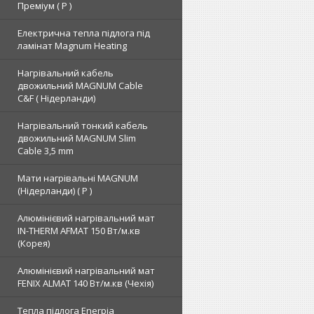
Преміум ( Р )
Електрична тепла підлога під
ламінат Magnum Heating
Нагрівальний кабель
двожильний MAGNUM Cable
C&F ( Нідерланди)
Нагрівальний тонкий кабель
двожильний MAGNUM Slim
Cable 3,5 mm
Мати нагрівальні MAGNUM
(Нідерланди) ( Р )
Алюмінієвий нагрівальний мат
IN-THERM AFMAT 150 Вт/м.кв
(Корея)
Алюмінієвий нагрівальний мат
FENIX ALMAT 140 Вт/м.кв (Чехія)
Тепла підлога Enerpia