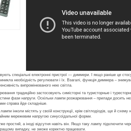
овують спеціальні електронні пристрої ― диммери. І якщо раніше це сто
иникла необхідність регулювати і їх. Взагалі, функція диммера – знижува
енсивність випромінюваного нею світла.
рювання традиційно застосовують симісторні та туристорные і туресторн
стини фази напруги. Оскільки лампи розжарювання – прилади досить нехи
ами справа йде складніше.
 лампи інколи містять у своїй конструкції, крім світлодіодів, ще й схем
ичайним мережевим напругою синусоїдальної форми.
же простий, а іноді відсутня навіть він. Якщо таку лампу підключити че
 кращому випадку, не зможе коректно працювати.