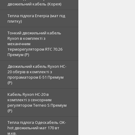
двожильний кабель (Корея)
Тепла підлога Enerpia (мат під
плитку)
Тонкий двожильний кабель
Ryxon в комплекті з
механічним
терморегулятором RTC 70.26
Преміум (Р)
Двожильний кабель Ryxon HC-
20 обігрів в комплекті з
програматором E-51 Преміум
(Р)
Кабель Ryxon HC-20 в
комплекті з сенсорним
регулятором Terneo S Преміум
(Р)
Тепла підлога Одескабель OK-
hot двожильний мат 170 вт
м.кв.