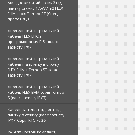
Мат двожильний тонкий під
плитку стяжку 175W / m2 FLEX
EHM серія Terneo SТ (Спец
пропозиція)
Двожильний нагрівальний
кабель FLEX EHС з
програмованим E-51 (клас
захисту IPX7)
Двожильний нагрівальний
кабель під плитку в стяжку
FLEX EHM + Terneo ST (клас
захисту IPX7)
Двожильний нагрівальний
кабель FLEX EHM серія Terneo
S (клас захисту IPX7)
Кабельна тепла підлога під
плитку в стяжку (клас захисту
IPX7) Серія RTC 70.26
In-Term ( готові комплект)