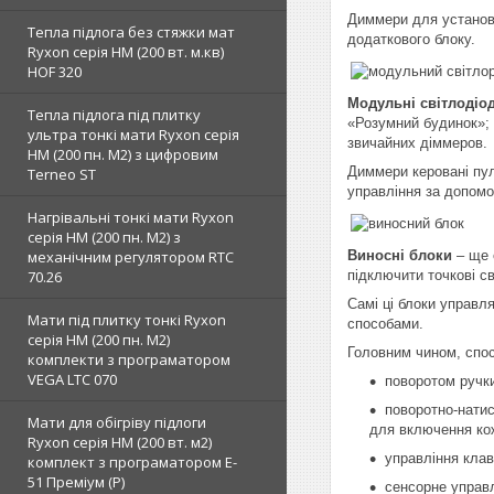
Диммери для установ
Тепла підлога без стяжки мат
додаткового блоку.
Ryxon серія НМ (200 вт. м.кв)
HOF 320
Модульні світлодіо
Тепла підлога під плитку
«Розумний будинок»; 
ультра тонкі мати Ryxon серія
звичайних діммеров.
НМ (200 пн. М2) з цифровим
Диммери керовані пул
Terneo ST
управління за допомо
Нагрівальні тонкі мати Ryxon
серія НМ (200 пн. М2) з
механічним регулятором RTC
Виносні блоки
– ще 
70.26
підключити точкові с
Самі ці блоки управл
Мати під плитку тонкі Ryxon
способами.
серія НМ (200 пн. М2)
Головним чином, спо
комплекти з програматором
VEGA LTC 070
поворотом ручк
поворотно-натис
Мати для обігріву підлоги
для включення кож
Ryxon серія НМ (200 вт. м2)
управління кла
комплект з програматором E-
51 Преміум (Р)
сенсорне управл