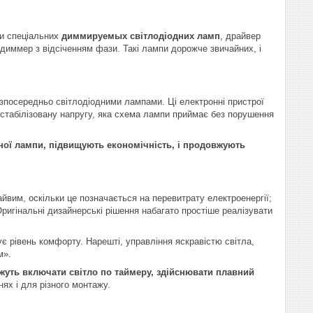
ки спеціальних
диммируемых світлодіодних ламп
, драйвер
диммер з відсіченням фази. Такі лампи дорожче звичайних, і
зпосередньо світлодіодними лампами. Ці електронні пристрої
стабілізовану напругу, яка схема лампи приймає без порушення
дної лампи, підвищують економічність, і продовжують
йвим, оскільки це позначається на перевитрату електроенергії;
Оригінальні дизайнерські рішення набагато простіше реалізувати
є рівень комфорту. Нарешті, управління яскравістю світла,
м».
ожуть включати світло по таймеру, здійснювати плавний
нях і для різного монтажу.