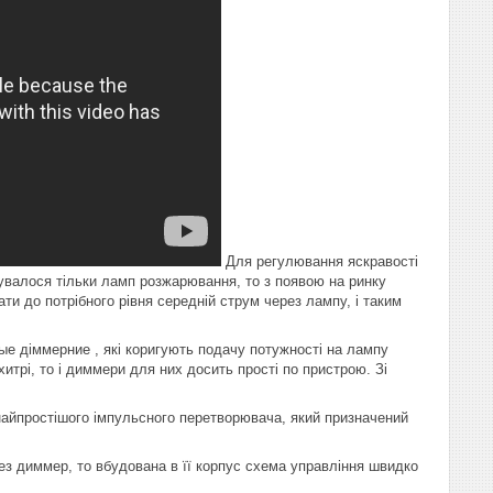
Для регулювання яскравості
сувалося тільки ламп розжарювання, то з появою на ринку
ти до потрібного рівня середній струм через лампу, і таким
ые діммерние , які коригують подачу потужності на лампу
трі, то і диммери для них досить прості по пристрою. Зі
у найпростішого імпульсного перетворювача, який призначений
рез диммер, то вбудована в її корпус схема управління швидко