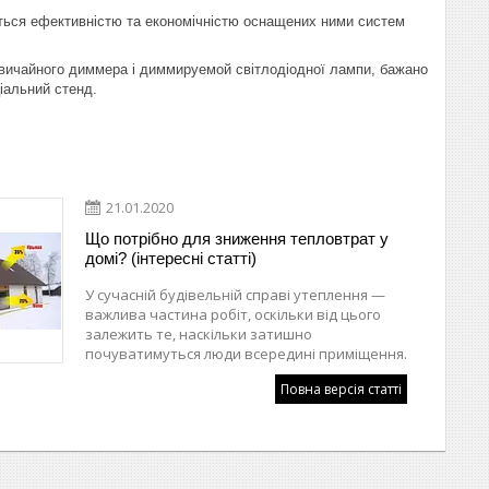
аються ефективністю та економічністю оснащених ними систем
 звичайного диммера і диммируемой світлодіодної лампи, бажано
ціальний стенд.
21.01.2020
Що потрібно для зниження тепловтрат у
домі? (інтересні статті)
У сучасній будівельній справі утеплення —
важлива частина робіт, оскільки від цього
залежить те, наскільки затишно
почуватимуться люди всередині приміщення.
Повна версія статті