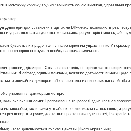
ки в монтажну коробку зручно замінюють собою вимикач, управління про
дні диммери
для установки в щиток на DIN-рейку дозволяють реалізовуват
вони управляються за допомогою виносних регуляторів і кнопок, або пу
ьтом бувають як з радіо, так і з інфрачервоним управлінням. У першому 
гою інфрачервоного пульта необхідна пряма видимість.
один різновид діммеров. Стельові світлодіодні стрічки часто використо
вітильники зі світлодіодними лампами, важливо дотримати вимоги щодо с
яються з звичайних діммеров, або зі спеціальних виносних панелей або з
собів управління диммерами чотири:
и, коли включення лампи і регулювання яскравості здійснюється поворо
кним способом, коли вимкнути або включити можна натисканням, а регул
ен раз повертати ручку, достатньо просто натиснути на неї, і яскравість
вішею;
іння; часто доповнюється пультом дистанційного управління;