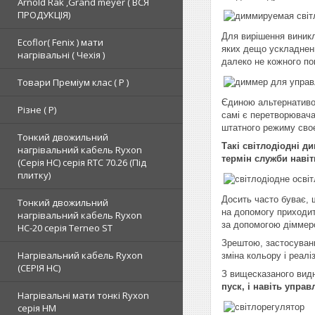
Arnold Rak ,Grand meyer ( ВСЯ
ПРОДУКЦІЯ)
Для вирішення виникл
Ecoflor( Fenix ) мати
яких дещо ускладнени
нагрівальні ( Чехія )
далеко не кожного по
Товари Преміум клас ( Р )
Єдиною альтернативою
Різне ( Р)
самі є перетворювача
штатного режиму своє
Тонкий двожильний
Такі світлодіодні 
нагрівальний кабель Ryxon
термін служби навіт
(Серія НС) серія RTC 70.26 (Під
плитку)
Досить часто буває, 
Тонкий двожильний
на допомогу приходи
нагрівальний кабель Ryxon
за допомогою діммеро
HC-20 серія Terneo ST
Зрештою, застосуванн
Нагрівальний кабель Ryxon
зміна кольору і реалі
(СЕРІЯ НС)
З вищесказаного вид
пуск, і навіть упра
Нагрівальні мати тонкі Ryxon
серія НМ