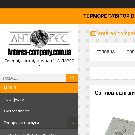
ТЕРМОРЕГУЛЯТОР В 
antares.comp
ГОЛОВНА
ТОВ
Теплі підлоги від компанії " АНТАРЕС
"
Світлодіодні ди
Портфоліо
Фотогаларея
Товари та послуги
Інфрачервона плівка під