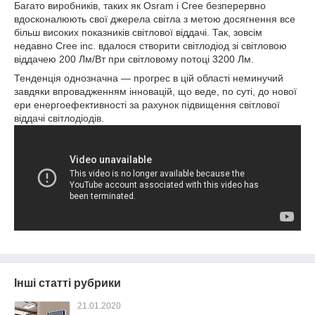
Багато виробників, таких як Osram і Cree безперервно
вдосконалюють свої джерела світла з метою досягнення все
більш високих показників світлової віддачі. Так, зовсім
недавно Cree inc. вдалося створити світлодіод зі світловою
віддачею 200 Лм/Вт при світловому потоці 3200 Лм.
Тенденція однозначна ― прогрес в цій області неминучий
завдяки впровадженням інновацій, що веде, по суті, до нової
ери енергоефективності за рахунок підвищення світлової
віддачі світлодіодів.
Інші статті рубрики
21.01.2020