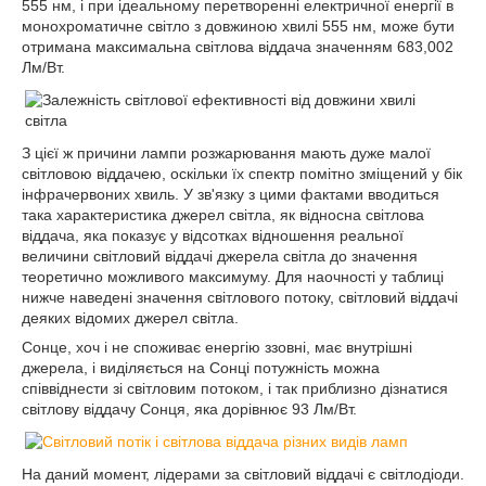
555 нм, і при ідеальному перетворенні електричної енергії в
монохроматичне світло з довжиною хвилі 555 нм, може бути
отримана максимальна світлова віддача значенням 683,002
Лм/Вт.
З цієї ж причини лампи розжарювання мають дуже малої
світловою віддачею, оскільки їх спектр помітно зміщений у бік
інфрачервоних хвиль. У зв'язку з цими фактами вводиться
така характеристика джерел світла, як відносна світлова
віддача, яка показує у відсотках відношення реальної
величини світловий віддачі джерела світла до значення
теоретично можливого максимуму. Для наочності у таблиці
нижче наведені значення світлового потоку, світловий віддачі
деяких відомих джерел світла.
Сонце, хоч і не споживає енергію ззовні, має внутрішні
джерела, і виділяється на Сонці потужність можна
співвіднести зі світловим потоком, і так приблизно дізнатися
світлову віддачу Сонця, яка дорівнює 93 Лм/Вт.
На даний момент, лідерами за світловий віддачі є світлодіоди.