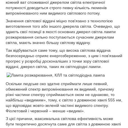
кожний ват споживаної джерелом світла електричної
потужності доводиться строго певну кількість люменів
випромінюваного ним видимого світлового потоку.
Значення світлової віддачі міцно пов'язано з технологією
виготовлення того або іншого джерела світла. Очевидно, що
здають свої позиції в якості основних джерел світла лампи
розжарювання сильно поступаються сучасним джерелам
світла, мають значно більшу світлову віддачу.
Так відбувається саме тому, що висока світлова віддача
безпосередньо сприяє енергозбереженню, з цим і пов'язаний
прогрес у розробці досконаліших з точки зору світлової
віддачі, джерел світла, таких як світлодіодні лампи.
Оскільки людське око здатне сприймати лише певний,
обмежений спектр випромінювання як видимий, причому
різні частини спектру сприймаються оком не однаково, то
найбільш «видимим», тому, є світло з довжиною хвилі 555 нм,
що відповідає жовто-зеленій частині видимого спектру.
Фіолетовий і червоний – менше «видимі».
З цієї причини, максимальна світлова ефективність може
бути теоретично досягнута саме для світла з довжиною хвилі