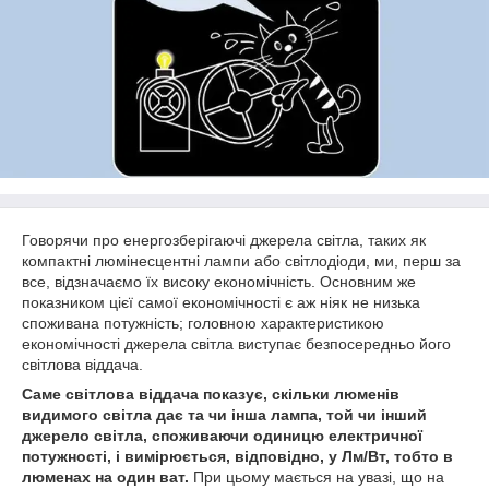
Говорячи про енергозберігаючі джерела світла, таких як
компактні люмінесцентні лампи або світлодіоди, ми, перш за
все, відзначаємо їх високу економічність. Основним же
показником цієї самої економічності є аж ніяк не низька
споживана потужність; головною характеристикою
економічності джерела світла виступає безпосередньо його
світлова віддача.
Саме світлова віддача показує, скільки люменів
видимого світла дає та чи інша лампа, той чи інший
джерело світла, споживаючи одиницю електричної
потужності, і вимірюється, відповідно, у Лм/Вт, тобто в
люменах на один ват.
При цьому мається на увазі, що на