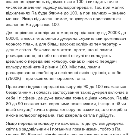
значення відхилень віднімаються з 100, і виходить точне
числове значення індексу кольоропередачі. Так, при малих
відхиленнях Ra буде ближче до 100, а при великих – значно
менше. Якщо відхилень немає, то джерела присвоюється
значення Rа дорівнює 100.
Для порівняння колірних температур діапазону від 2000К до
5000К, в якості еталонного джерела служить «випромінювач
чорного тіла», а для більш високих колірних температур –
денне світло. Важливо пам'ятати, проте, що ні лампи
розжарювання, ні небо північної півкулі не володіють
ідеальною передачею кольору, однак їх індекс передачі
кольору прийнятий рівним 100. Між тим, лампи
розжарювання слабкі при освітленні синіх відтінків, а небо
(7500К) – при освітленні червоних тонів.
Практично індекс передачі кольору від 90 до 100 вважається
бездоганним, і область застосування таких джерел включає в
себе і ті сфери, де дуже важлива точна оцінка кольору. Ra від
80 до 90 вважаються хорошими показниками, і якщо в тій чи
іншій ситуації точна оцінка кольору не важлива, але потрібна
якісна кольоропередача, такі джерела світла підійдуть.
Якщо передача кольору не важлива, то допустимі джерела
світла з задовільними і поганими показниками, тобто з Ra
менше 80. Взагалі, відмінності в цих величинах менш ніж на 5