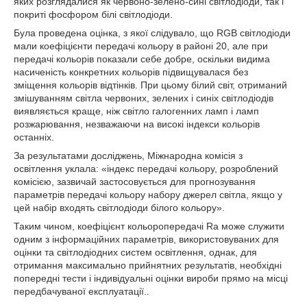
яких розглядалися як червоно-зелено-сині світлодіоди, так і
покриті фосфором білі світлодіоди.
Була проведена оцінка, з якої слідувало, що RGB світлодіоди
мали коефіцієнти передачі кольору в районі 20, але при
передачі кольорів показали себе добре, оскільки видима
насиченість конкретних кольорів підвищувалася без
зміщення кольорів відтінків. При цьому білий світ, отриманий
змішуванням світла червоних, зелених і синіх світлодіодів
виявляється краще, ніж світло галогенних ламп і ламп
розжарювання, незважаючи на високі індекси кольорів
останніх.
За результатами досліджень, Міжнародна комісія з
освітлення уклала: «індекс передачі кольору, розроблений
комісією, зазвичай застосовується для прогнозування
параметрів передачі кольору набору джерел світла, якщо у
цей набір входять світлодіоди білого кольору».
Таким чином, коефіцієнт кольоропередачі Ra може служити
одним з інформаційних параметрів, використовуваних для
оцінки та світлодіодних систем освітлення, однак, для
отримання максимально прийнятних результатів, необхідні
попередні тести і індивідуальні оцінки вироби прямо на місці
передбачуваної експлуатації..