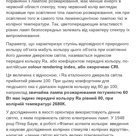
порівнянні з лампою розжарювання, має менше енергії в
червоній області спектру, тому червоний колір виглядає
яскравіше при освітленні тіла лампою розжарювання, ніж при
освітленні того ж самого тіла люмінесцентною лампою тієї ж
колірної температури. Так, цветопередающие властивості
різних ламп безпосередньо залежать від характеру спектру їх
випромінювання.
Параметр, що характеризує ступінь відповідності природного
кольору об'єкта мабуть кольору цього об'єкта при освітленні
його даними джерелом світла, називається індексом
передачі кольору Rа, або коефіцієнтом передачі кольору, по-
англійськи
colour rendering index, або скорочено CRI.
Ця величина є відносною, і Rа еталонного джерела світла
прийнятий рівним 100. При цьому комфортним для
людського ока є діапазон індексів кольору від 80 до 100,
наприклад
звичайна лампа розжарювання потужністю 60
Вт має індекс передачі кольору Rа рівний 80, при
колірній температурі 2680К.
У дослідженнях в якості орієнтира використовують денне
світло, з яким порівнюють світло електричних ламп. У 1948
році Пітер Баум, в роботі «Фізичні аспекти кольори: введення
в наукове дослідження колірних стимулів і колірних відчуттів»,
написав: «денне світло містить велику різноманітність