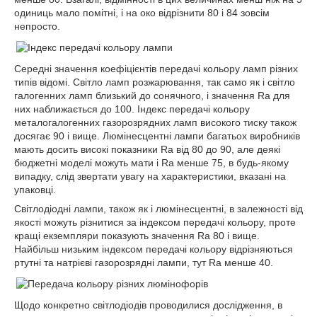
одиниць мало помітні, і на око відрізнити 80 і 84 зовсім
непросто.
Середні значення коефіцієнтів передачі кольору ламп різних
типів відомі. Світло ламп розжарювання, так само як і світло
галогенних ламп близький до сонячного, і значення Ra для
них наближається до 100. Індекс передачі кольору
металогалогенних газорозрядних ламп високого тиску також
досягає 90 і вище. Люмінесцентні лампи багатьох виробників
мають досить високі показники Ra від 80 до 90, але деякі
бюджетні моделі можуть мати і Ra менше 75, в будь-якому
випадку, слід звертати увагу на характеристики, вказані на
упаковці.
Світлодіодні лампи, також як і люмінесцентні, в залежності від
якості можуть різнитися за індексом передачі кольору, проте
кращі екземпляри показують значення Ra 80 і вище.
Найбільш низьким індексом передачі кольору відрізняються
ртутні та натрієві газорозрядні лампи, тут Ra менше 40.
Щодо конкретно світлодіодів проводилися дослідження, в