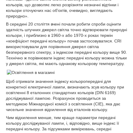
кольорів, що дозволяє легко розрізняти незначні відтінки і
кольори оточуючих нас об'єктів, очевидно, виглядають
природно».
В середині 20 століття вчені почали робити спроби оцінити
здатність штучних джерел світла точно відтворювати природні
кольори, і приблизно в 1960-х або 1970-х роках термін
«коефіцієнт передачі кольору» почав застосовуватися. CRI
використовували для порівняння джерел світла
безперервного спектру, з індексом передачі кольору вище 90.
Технічно ж порівнювати індекс передачі кольору можна тільки
у джерел світла, які мають однакову кольорову температуру.
Щоб отримати значення індексу кольоропередачі для
конкретної електричної лампи, визначають зсув кольору при
освітленні 8 еталонних стандартних кольорів (DIN 6169)
досліджуваної лампою. Розрахунок проводиться за
методикою Міжнародної комісії з освітлення (CIE), яка дає
чисельне значення відхилення від еталонів кольору.
Чим відхилення менше, тим краще параметри передачі
кольору досліджуваної лампи, і, відповідно, вище індекс її
передачі кольору. За підсумками вимірювань, середні