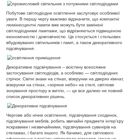
Побутове світлодіодне освітлення заслуговує особливої
уваги. В першу чергу важливо відзначити, що компактні
люмінесцентні лампи вже можуть бути замінені
світлодіодними лампами, що відрізняються підвищеною
економічністю і довговічністю. Це стосується і стельових
вбудовуваних світильників і ламп, а також декоративного
підсвічування.
Декоративне підсвічування – воістину всеосяжне
застосування світлодіодів, а особливо ― світлодіодних
стрічок. Світні знаки на стінах, візерунки на дверях кімнат,
візерунки на стінах, «зоряне небо» на стелі, світлове
зонування простору в житло, ― це все далеко не повний
список декоративних рішень.
Чергове або нічне освітлення, підсвічування сходинок,
підсвічування меблів, робить звичайні предмети інтер'єру
яскравими і незвичайними, підсвічування сувенірів на
стелажах, і багато іншого. Як бачимо, для світлового
оформлення інтер'єру світлодіоди підходять ідеально.