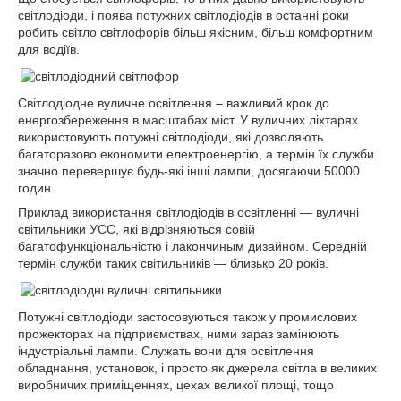
світлодіоди, і поява потужних світлодіодів в останні роки
робить світло світлофорів більш якісним, більш комфортним
для водіїв.
Світлодіодне вуличне освітлення – важливий крок до
енергозбереження в масштабах міст. У вуличних ліхтарях
використовують потужні світлодіоди, які дозволяють
багаторазово економити електроенергію, а термін їх служби
значно перевершує будь-які інші лампи, досягаючи 50000
годин.
Приклад використання світлодіодів в освітленні ― вуличні
світильники УСС, які відрізняються совій
багатофункціональністю і лакончиным дизайном. Середній
термін служби таких світильників ― близько 20 років.
Потужні світлодіоди застосовуються також у промислових
прожекторах на підприємствах, ними зараз замінюють
індустріальні лампи. Служать вони для освітлення
обладнання, установок, і просто як джерела світла в великих
виробничих приміщеннях, цехах великої площі, тощо