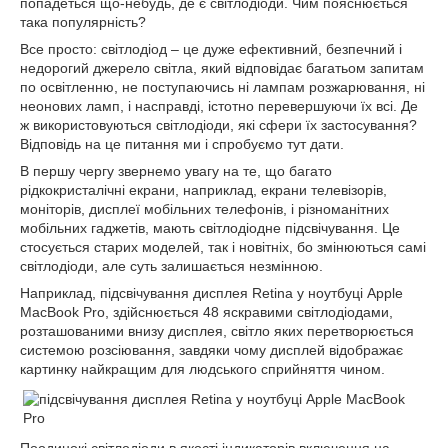
попадеться що-небудь, де є світлодіоди. Чим пояснюється
така популярність?
Все просто: світлодіод – це дуже ефективний, безпечний і
недорогий джерело світла, який відповідає багатьом запитам
по освітленню, не поступаючись ні лампам розжарювання, ні
неонових ламп, і насправді, істотно перевершуючи їх всі. Де
ж використовуються світлодіоди, які сфери їх застосування?
Відповідь на це питання ми і спробуємо тут дати.
В першу чергу звернемо увагу на те, що багато
рідкокристалічні екрани, наприклад, екрани телевізорів,
моніторів, дисплеї мобільних телефонів, і різноманітних
мобільних гаджетів, мають світлодіодне підсвічування. Це
стосується старих моделей, так і новітніх, бо змінюються самі
світлодіоди, але суть залишається незмінною.
Наприклад, підсвічування дисплея Retina у ноутбуці Apple
MacBook Pro, здійснюється 48 яскравими світлодіодами,
розташованими внизу дисплея, світло яких перетворюється
системою розсіювання, завдяки чому дисплей відображає
картинку найкращим для людського сприйняття чином.