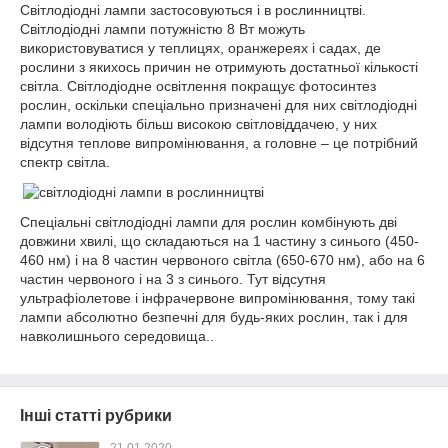
Світлодіодні лампи застосовуються і в рослинництві.
Світлодіодні лампи потужністю 8 Вт можуть
використовуватися у теплицях, оранжереях і садах, де
рослини з якихось причин не отримують достатньої кількості
світла. Світлодіодне освітлення покращує фотосинтез
рослин, оскільки спеціально призначені для них світлодіодні
лампи володіють більш високою світловіддачею, у них
відсутня теплове випромінювання, а головне – це потрібний
спектр світла.
Спеціальні світлодіодні лампи для рослин комбінують дві
довжини хвилі, що складаються на 1 частину з синього (450-
460 нм) і на 8 частин червоного світла (650-670 нм), або на 6
частин червоного і на 3 з синього. Тут відсутня
ультрафіолетове і інфрачервоне випромінювання, тому такі
лампи абсолютно безпечні для будь-яких рослин, так і для
навколишнього середовища..
Інші статті рубрики