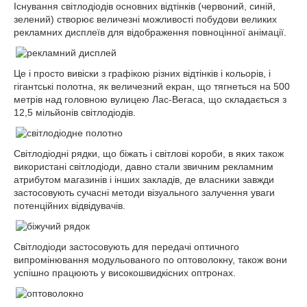
Існування світлодіодів основних відтінків (червоний, синій,
зелений) створює величезні можливості побудови великих
рекламних дисплеїв для відображення повноцінної анімації.
Це і просто вивіски з графікою різних відтінків і кольорів, і
гігантські полотна, як величезний екран, що тягнеться на 500
метрів над головною вулицею Лас-Вегаса, що складається з
12,5 мільйонів світлодіодів.
Світлодіодні рядки, що біжать і світлові короби, в яких також
використані світлодіоди, давно стали звичним рекламним
атрибутом магазинів і інших закладів, де власники завжди
застосовують сучасні методи візуального залучення уваги
потенційних відвідувачів.
Світлодіоди застосовують для передачі оптичного
випромінювання модульованого по оптоволокну, також вони
успішно працюють у високошвидкісних оптронах.