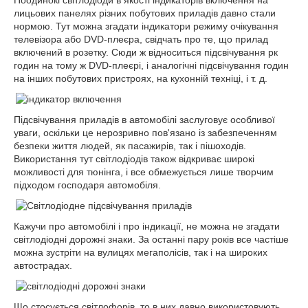
Поодинокі світлодіоди в якості індикаторів включення на
лицьових панелях різних побутових приладів давно стали
нормою. Тут можна згадати індикатори режиму очікування
телевізора або DVD-плеєра, свідчать про те, що прилад
включений в розетку. Сюди ж відноситься підсвічування рк
годин на тому ж DVD-плеєрі, і аналогічні підсвічування годин
на інших побутових пристроях, на кухонній техніці, і т. д.
Підсвічування приладів в автомобілі заслуговує особливої
уваги, оскільки це нерозривно пов'язано із забезпеченням
безпеки життя людей, як пасажирів, так і пішоходів.
Використання тут світлодіодів також відкриває широкі
можливості для тюнінга, і все обмежується лише творчим
підходом господаря автомобіля.
Кажучи про автомобілі і про індикації, не можна не згадати
світлодіодні дорожні знаки. За останні пару років все частіше
можна зустріти на вулицях мегаполісів, так і на широких
автострадах.
Що стосується світлофорів, то в них давно використовують