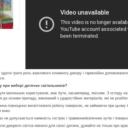
 здатні грати роль важливого елементу декору і гармонійно доповнюват
си.
у при виборі дитячих світильників?
для маленьких користувачів, має бути, насамперед, якісним. З огляду н
 до основи приладу, виконаний з ударостійких матеріалів, які не розіб'ют
нна повноцінно висвітлювати робочу поверхню, не займаючи при цьому бага
я вниз.
х не допускається наявність гострих і травмонебезпечних кутів і поверх
чи джерело світла кімнати для своєї дитини, думайте не тільки про красу