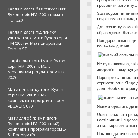
проводити його в туал
Тепла підлога без стяжки мат
Застосування нічних
Ryxon серія НМ (200 вт. м.кв)
найрізноманітнішим, 
HOF 320
Для розвитку самості
Тепла підлога під плитку
образ думок. Дізнаєте
ультра тонкі мати Ryxon серія
При дорослішанні дит
НМ (200 пн. М2) з цифровим
побажань дитини.
Terneo ST
Нагрівальні тонкі мати Ryxon
Не суть важливо, які
серія НМ (200 пн. М2) з
здоров'я
, тому, купу
механічним регулятором RTC
70.26
Перевірте стан ізоля
отримати опік. Якщо 
далі.
Необхідно рег
Мати під плитку тонкі Ryxon
серія НМ (200 пн. М2)
комплекти з програматором
VEGA LTC 070
Якими бувають дитя
Освітлювальні прилади
Мати для обігріву підлоги
настільними і підлого
Ryxon серія НМ (200 вт. м2)
за кольоровим рішен
комплект з програматором E-
Настінні дитячі світ
51 Преміум (Р)