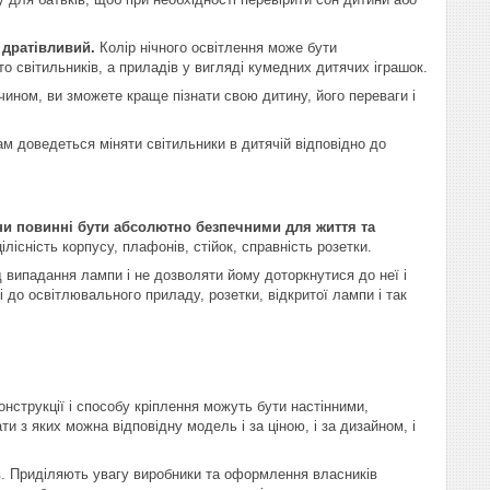
е дратівливий.
Колір нічного освітлення може бути
о світильників, а приладів у вигляді кумедних дитячих іграшок.
чином, ви зможете краще пізнати свою дитину, його переваги і
ам доведеться міняти світильники в дитячій відповідно до
ни повинні бути абсолютно безпечними для життя та
ілісність корпусу, плафонів, стійок, справність розетки.
д випадання лампи і не дозволяти йому доторкнутися до неї і
до освітлювального приладу, розетки, відкритої лампи і так
онструкції і способу кріплення можуть бути настінними,
и з яких можна відповідну модель і за ціною, і за дизайном, і
ів. Приділяють увагу виробники та оформлення власників