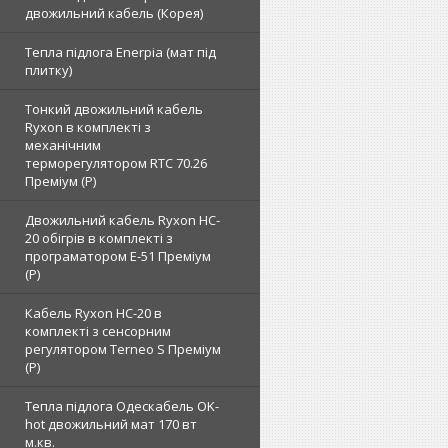
двожильний кабель (Корея)
Тепла підлога Enerpia (мат під
плитку)
Тонкий двожильний кабель
Ryxon в комплекті з
механічним
терморегулятором RTC 70.26
Преміум (Р)
Двожильний кабель Ryxon HC-
20 обігрів в комплекті з
програматором E-51 Преміум
(Р)
Кабель Ryxon HC-20 в
комплекті з сенсорним
регулятором Terneo S Преміум
(Р)
Тепла підлога Одескабель OK-
hot двожильний мат 170 вт
м.кв.