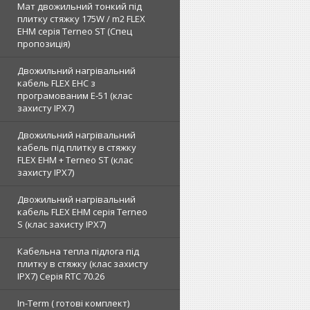
Мат двожильний тонкий під
плитку стяжку 175W / m2 FLEX
EHM серія Terneo SТ (Спец
пропозиція)
Двожильний нагрівальний
кабель FLEX EHС з
програмованим E-51 (клас
захисту IPX7)
Двожильний нагрівальний
кабель під плитку в стяжку
FLEX EHM + Terneo ST (клас
захисту IPX7)
Двожильний нагрівальний
кабель FLEX EHM серія Terneo
S (клас захисту IPX7)
Кабельна тепла підлога під
плитку в стяжку (клас захисту
IPX7) Серія RTC 70.26
In-Term ( готові комплект)