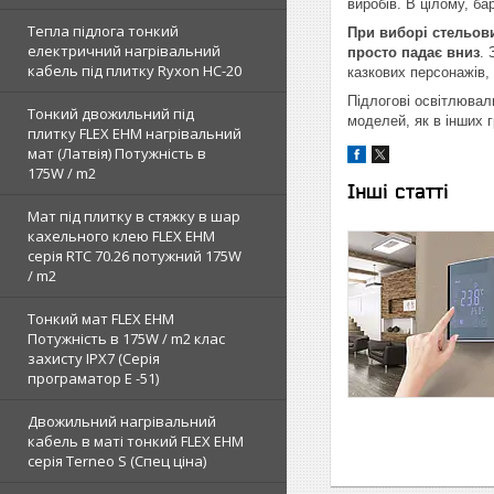
виробів. В цілому, б
Тепла підлога тонкий
При виборі стельови
електричний нагрівальний
просто падає вниз
.
кабель під плитку Ryxon HC-20
казкових персонажів,
Підлогові освітлювал
Тонкий двожильний під
моделей, як в інших г
плитку FLEX EHM нагрівальний
мат (Латвія) Потужність в
175W / m2
Інші статті
Мат під плитку в стяжку в шар
кахельного клею FLEX EHM
серія RTC 70.26 потужний 175W
/ m2
Тонкий мат FLEX EHM
Потужність в 175W / m2 клас
захисту IPX7 (Серія
програматор Е -51)
Двожильний нагрівальний
кабель в маті тонкий FLEX EHM
серія Terneo S (Спец ціна)