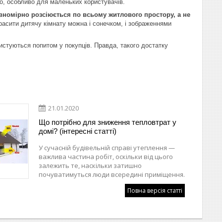
во, особливо для маленьких користувачів.
івномірно розсіюється по всьому житлового простору, а не
асити дитячу кімнату можна і сонечком, і зображеннями
истуються попитом у покупців. Правда, такого достатку
21.01.2020
Що потрібно для зниження тепловтрат у
домі? (інтересні статті)
У сучасній будівельній справі утеплення —
важлива частина робіт, оскільки від цього
залежить те, наскільки затишно
почуватимуться люди всередині приміщення.
Повна версія статті