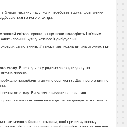
ить більшу частину часу, коли перебуває вдома. Освітлення
відбуваються на його очах дій.
рямований світло, краще, якщо вони володіють і м'яким
 занять повинні бути у кожного індивідуальні.
окремих світильників. У такому разі кожна дитина отримає при
ого столу.
В першу чергу радимо звернути увагу на
 дитина правша.
необхідно передбачити штучне освітлення. Для нього відмінно
ини.
іплення до столу. Ви можете вибрати на свій смак.
и правильному освітленні вашій дитині не доведеться схиляти
 привчати малюка боятися темряви, щоб при випадковому
у для батьків, щоб при необхідності перевірити сон дитини або