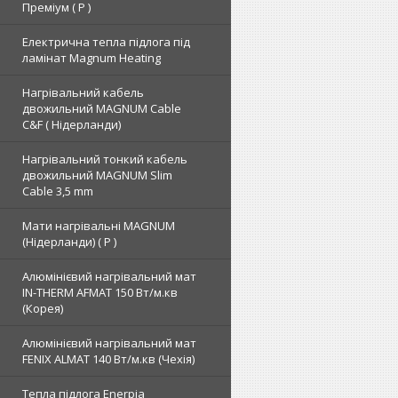
Преміум ( Р )
Електрична тепла підлога під
ламінат Magnum Heating
Нагрівальний кабель
двожильний MAGNUM Cable
C&F ( Нідерланди)
Нагрівальний тонкий кабель
двожильний MAGNUM Slim
Cable 3,5 mm
Мати нагрівальні MAGNUM
(Нідерланди) ( Р )
Алюмінієвий нагрівальний мат
IN-THERM AFMAT 150 Вт/м.кв
(Корея)
Алюмінієвий нагрівальний мат
FENIX ALMAT 140 Вт/м.кв (Чехія)
Тепла підлога Enerpia