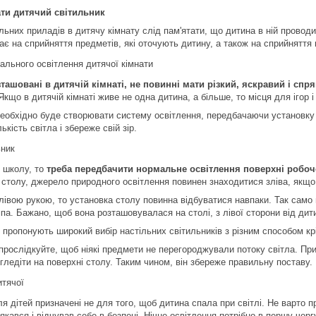
ти дитячий світильник
льних приладів в дитячу кімнату слід пам'ятати, що дитина в ній провод
ає на сприйняття предметів, які оточують дитину, а також на сприйняття 
зташовані в дитячій кімнаті, не повинні мати різкий, яскравий і сп
Якщо в дитячій кімнаті живе не одна дитина, а більше, то місця для ігор і
необхідно буде створювати систему освітлення, передбачаючи установку 
ькість світла і збереже свій зір.
 школу, то
треба передбачити нормальне освітлення поверхні робоч
столу, джерело природного освітлення повинен знаходитися зліва, якщо
івою рукою, то установка столу повинна відбуватися навпаки. Так само 
мпа. Бажано, щоб вона розташовувалася на столі, з лівої сторони від дит
 пропонують широкий вибір настільних світильників з різним способом кр
прослідкуйте, щоб ніякі предмети не перегороджували потоку світла. Пр
гледіти на поверхні столу. Таким чином, він збереже правильну поставу.
я дітей призначені не для того, щоб дитина спала при світлі. Не варто
якався і відчував себе в безпеці. Нічне освітлення потрібно в першу черг