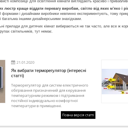
арвисті композиції для освітлення кімнати виглядають красиво і привабли
х люстр краще віддати перевагу виробам, світло від яких м'яко і р
 З формами і дизайнами виробники невпинно експериментують, тому прикр
 і багатьма іншими дизайнерськими знахідками.
ьні прилади для дитячих кімнат вибираються не так часто, але все ж кор
рупах світильників, тут немає.
21.01.2020
Як вибрати терморегулятор (інтересні
статті)
Терморегулятор для систем електричного
обігрівання призначений для керування
температурним режимом і підтримання
постійної індивідуально-комфортної
температури в приміщенні.
Повна версія статті