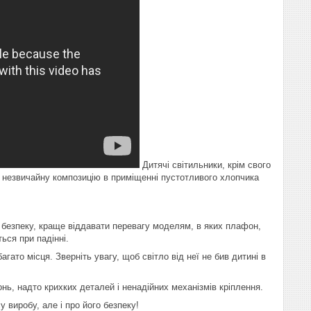
Дитячі світильники, крім свого
и незвичайну композицію в приміщенні пустотливого хлопчика
а безпеку, краще віддавати перевагу моделям, в яких плафон,
ься при падінні.
то місця. Зверніть увагу, щоб світло від неї не бив дитині в
онь, надто крихких деталей і ненадійних механізмів кріплення.
 виробу, але і про його безпеку!