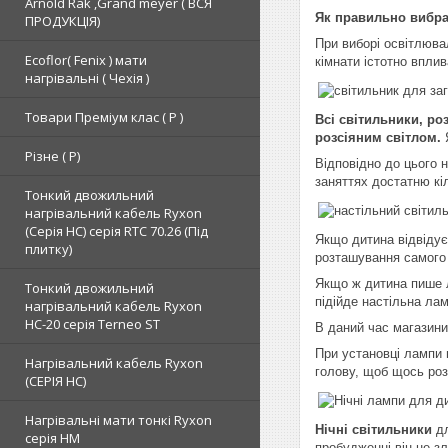
Arnold Rak ,Grand meyer ( ВСЯ
Як правильно вибра
ПРОДУКЦІЯ)
При виборі освітлюва
Ecoflor( Fenix ) мати
кімнати істотно вплив
нагрівальні ( Чехія )
Товари Преміум клас ( Р )
Всі світильники, ро
розсіяним світлом.
Різне ( Р)
Відповідно до цього 
заняттях достатню кіл
Тонкий двожильний
нагрівальний кабель Ryxon
(Серія НС) серія RTC 70.26 (Під
Якщо дитина відвідує
плитку)
розташування самого 
Якщо ж дитина пише л
Тонкий двожильний
підійде настільна ла
нагрівальний кабель Ryxon
HC-20 серія Terneo ST
В даний час магазини
При установці лампи 
Нагрівальний кабель Ryxon
голову, щоб щось роз
(СЕРІЯ НС)
Нагрівальні мати тонкі Ryxon
Нічні світильники
дл
серія НМ
пробудженні він не зл