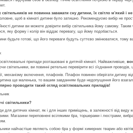
ет.
 світильників не повинна заважати сну дитини, їх світло м'який і н
головне, щоб в кімнаті дитини було затишно. Рекомендуємо вибір не прост
йності дитини ви можете довірити вибір світильника йому самому. Таким 
ся, яку форму і колір він віддає перевагу, що йому подобається.
ини будьте готові, що його переваги будуть суттєво змінюватися, тому в
 освітлювальні прилади розташовані в дитячій кімнаті. Найважливіше,
во
ючи світильники, ви повинні ретельно перевірити всі з'єднання проводів, ц
ції, механізму включення, плафонів. Плафон повинен оберігати дитину ві
дитина ще маленька, то вашим завданням буде недопущення його взагалі 
улярно проводити такий огляд освітлювальних приладів!
чі світильники?
 для дитячих кімнат, як і для інших приміщень, в залежності від виду к
вими. Магазини переповнені всілякими бра, торшерами і люстрами, вибрат
ням.
ильники найчастіше являють собою бра у формі химерних тварин або квіт