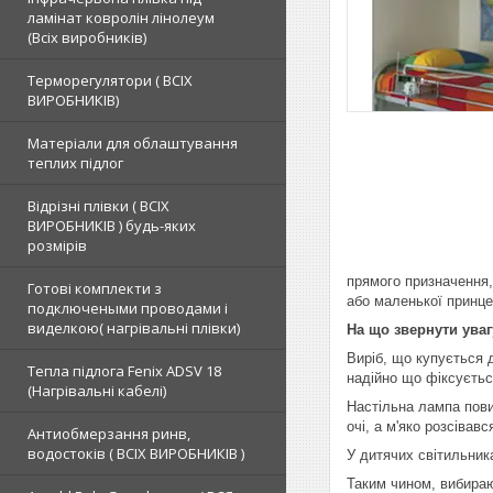
ламінат ковролін лінолеум
(Всіх виробників)
Терморегулятори ( ВСІХ
ВИРОБНИКІВ)
Матеріали для облаштування
теплих підлог
Відрізні плівки ( ВСІХ
ВИРОБНИКІВ ) будь-яких
розмірів
прямого призначення,
Готові комплекти з
або маленької принце
подключеными проводами і
виделкою( нагрівальні плівки)
На що звернути уваг
Виріб, що купується 
Тепла підлога Fenix ADSV 18
надійно що фіксується
(Нагрівальні кабелі)
Настільна лампа пови
очі, а м'яко розсівавс
Антиобмерзання ринв,
водостоків ( ВСІХ ВИРОБНИКІВ )
У дитячих світильника
Таким чином, вибираю