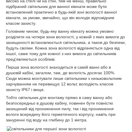
високо на стелі чи на стіні, тим не менш, правильно
підібраний світильник для ванної кімнати може бути
встановлений практично в будь-якій зоні вологості ванної
кімнати, за умови, звичайно, що він володіє відповідним
класом захисту.
Головним чином, будь-яку ванну кімнату можна умовно
розділити на чотири зони вологості, у кожній з яких вимоги до
захищеності встановлюється світильника, а також до безпеки,
будуть своїми. Кожна зона вологості відрізняється одна від
іншої, саме тому для кожної з них вимоги до світильників
пред'являються особливі.
Перша зона вологості знаходиться в самій ванні або в
душовій кабіні, загалом, там, де вологість досягає 100%.
Сюди можна монтувати лише світильники з низьковольтним
харчуванням не перевищує 12 вольт, володіють класом
захисту IP67 і вище.
Тобто світильник для монтажу прямо в саму ванну або
безпосередньо в душову кабіну, повинен бути повністю
захищений від проникнення пилу, так і від проникнення
вологи всередину його герметичного корпусу, навіть при
зануренні під воду на глибину до 1 метра.