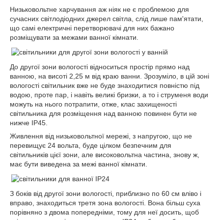
Низьковольтне харчування аж ніяк не є проблемою для
сучасних світлодіодних джерел світла, слід лише пам'ятати,
що самі електричні перетворювачі для них бажано
розміщувати за межами ванної кімнати.
До другої зони вологості відноситься простір прямо над
ванною, на висоті 2,25 м від краю ванни. Зрозуміло, в цій зоні
вологості світильник вже не буде знаходитися повністю під
водою, проте пар, і навіть великі бризки, а то і струменя води
можуть на нього потрапити, отже, клас захищеності
світильника для розміщення над ванною повинен бути не
нижче IP45.
Живлення від низьковольтної мережі, з напругою, що не
перевищує 24 вольта, буде цілком безпечним для
світильників цієї зони, але високовольтна частина, знову ж,
має бути виведена за межі ванної кімнати.
З боків від другої зони вологості, приблизно по 60 см вліво і
вправо, знаходиться третя зона вологості. Вона більш суха
порівняно з двома попередніми, тому для неї досить, щоб