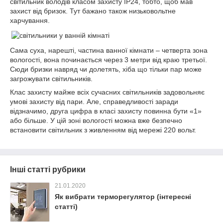
світильник володів класом захисту IP24, тобто, щоб мав
захист від бризок. Тут бажано також низьковольтне
харчування.
Сама суха, нарешті, частина ванної кімнати – четверта зона
вологості, вона починається через 3 метри від краю третьої.
Сюди бризки навряд чи долетять, хіба що тільки пар може
загрожувати світильників.
Клас захисту майже всіх сучасних світильників задовольняє
умові захисту від пари. Але, справедливості заради
відзначимо, друга цифра в класі захисту повинна бути «1»
або більше. У цій зоні вологості можна вже безпечно
встановити світильник з живленням від мережі 220 вольт.
Інші статті рубрики
21.01.2020
Як вибрати терморегулятор (інтересні
статті)