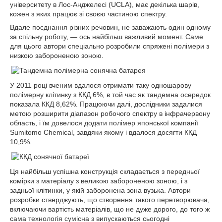
університету в Лос-Анджелесі (UCLA), має декілька шарів,
кожен з яких працює зі своєю частиною спектру.
Вдале поєднання різних речовин, не заважають один одному
за спільну роботу, ― ось найбільш важливий момент. Саме
для цього автори спеціально розробили спряжені полімери з
низкою забороненою зоною.
У 2011 році вченим вдалося отримати таку одношарову
полімерну клітинку з ККД 6%, в той час як тандемна осередок
показала ККД 8,62%. Працюючи далі, дослідники задалися
метою розширити діапазон робочого спектру в інфрачервону
область, і їм довелося додати полімер японської компанії
Sumitomo Chemical, завдяки якому і вдалося досягти ККД
10,9%.
Ця найбільш успішна конструкція складається з передньої
комірки з матеріалу з великою забороненою зоною, і з
задньої клітинки, у якій заборонена зона вузька. Автори
розробки стверджують, що створення такого перетворювача,
включаючи вартість матеріалів, що не дуже дорого, до того ж
сама технологія сумісна з випускаються сьогодні