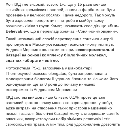
Хоч ККД і не високий, всього 1%, що у 15 разів менше
звичайних кремнієвих панелей, сонячна фарба може бути
проведена у великих обсягах, і дуже недорого. Так можуть
бути задоволені енергетичні потреби в майбутньому,
вважають хіміки з групи Камат, називають своє дітище
«Sun-
Believable»
, що в перекладі означає «Сонячно-ймовірний».
Такий незвичайний спосіб перетворення сонячної енергії
пропонують в Массачусетському технологічному інституті.
Андреас Мершин з колегами створили
експериментальні
батареї на основі комплексу біологічних молекул,
здатних «збирати» світло.
Фотосистема PS-1, запозичена у ціанобактерії
Thermosynechococcus elongatus, була запропонована
молекулярним біологом Шугуаном Чжаном та кількома його
однодумцями ще за 8 років до початку нинішніх
експериментів Андреасом Мершиным.
ККД систем вийшов лише близько 0,1%, проте це вже
важливий крок на шляху масового впровадження у побут,
адже витрати на створення таких пристроїв надзвичайно
низькі, і взагалі, біологічні батареї можуть створювати самі їх
власники, використовуючи набір хімічних реактивів і стіг
свіжоскошеної трави. А між тим, ряд удосконалень дозволить