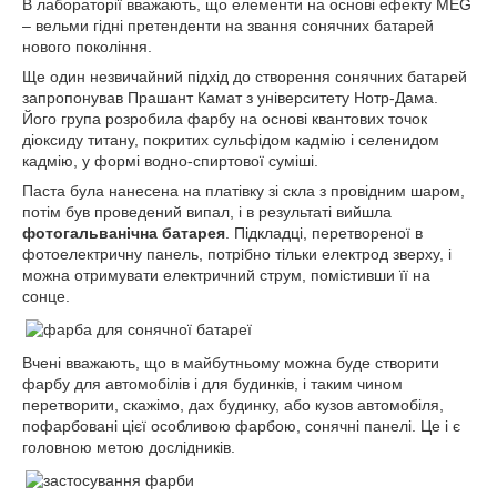
В лабораторії вважають, що елементи на основі ефекту MEG
– вельми гідні претенденти на звання сонячних батарей
нового покоління.
Ще один незвичайний підхід до створення сонячних батарей
запропонував Прашант Камат з університету Нотр-Дама.
Його група розробила фарбу на основі квантових точок
діоксиду титану, покритих сульфідом кадмію і селенидом
кадмію, у формі водно-спиртової суміші.
Паста була нанесена на платівку зі скла з провідним шаром,
потім був проведений випал, і в результаті вийшла
фотогальванічна батарея
. Підкладці, перетвореної в
фотоелектричну панель, потрібно тільки електрод зверху, і
можна отримувати електричний струм, помістивши її на
сонце.
Вчені вважають, що в майбутньому можна буде створити
фарбу для автомобілів і для будинків, і таким чином
перетворити, скажімо, дах будинку, або кузов автомобіля,
пофарбовані цієї особливою фарбою, сонячні панелі. Це і є
головною метою дослідників.