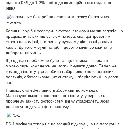
підняти ККД до 1-2%, тобто до комерційно життєздатного
рівня.
Колишні подібні осередки з фотосистемами могли задовільно
працювати тільки під світлом лазера, сконцентрованим
строго на комірці, і то лише у вузькому діапазоні довжин
хвиль. До того ж були потрібні дорогі хімічні речовини та
лабораторні умови.
Ще однією проблемою було те, що отримані з рослин
молекулярні комплекси не могли існувати довго. Тепер же
команда інституту розробила набір поверхнево активних
пептидів, обволакивающих систему, і зберігають її на довгий
час.
Підвищуючи ефективність збору світла, команда
Массачусетського технологічного інституту вирішила
проблему захисту фотосистем від ультрафіолету, який
раніше ушкоджував фотосистему.
PS-1 висівали тепер не на гладкій підкладці, а на поверхні з