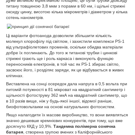
дуже великою ефективною площею, це були трубки діоксиду
титану товщиною 3,8 мкм з порами в 60 нм, і щільні стрижні
оксиду цинку, висотою кілька мікрометрів і діаметром у кілька
сотень нанометрів.
Ці варіанти фотоанода дозволили збільшити кількість
молекул хлорофілу під світлом, і захистили комплекси PS-1
від ультрафіолетових променів, оскільки обидва матеріали
добре їх поглинають. До того ж титанові трубки і цинкові
стрижні грають ще і роль каркаса і виконують функцію
переносників електронів, в той час як PS-1 збирає світло,
засвоює його, і розділяє заряди, як це відбувається в живих
клітинах.
Виставлена на сонці осередок дала напруга в 0,5 вольта при
питомій потужності в 81 мікроват на квадратний сантиметр і
щільності фотоструму 362 мкА на квадратний сантиметр, що
в 10 разів вище, ніж у будь-якої іншої, відомої раніше,
биофотовольтаики на основі натуральних фотосистем.
Якщо налагодити їх масове виробництво, то вони виявляться
значно дешевше кремнієвих конкурентів, при тому, що вже
досягнуто ККД у 10,9%.
Тандемна полімерна сонячна
батарея
, створена групою вчених з Каліфорнійського