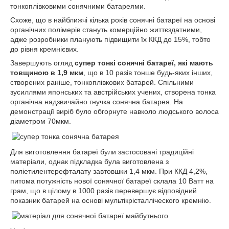
тонкоплівковими сонячними батареями.
Схоже, що в найближчі кілька років сонячні батареї на основі
органічних полімерів стануть комерційно життєздатними,
адже розробники планують підвищити їх ККД до 15%, тобто
до рівня кремнієвих.
Завершують огляд
супер тонкі сонячні батареї, які мають
товщиною в 1,9 мкм
, що в 10 разів тонше будь-яких інших,
створених раніше, тонкоплівкових батарей. Спільними
зусиллями японських та австрійських учених, створена тонка
органічна надзвичайно гнучка сонячна батарея. На
демонстрації виріб було обгорнуте навколо людського волоса
діаметром 70мкм.
Для виготовлення батареї були застосовані традиційні
матеріали, однак підкладка була виготовлена з
поліетилентерефталату завтовшки 1,4 мкм. При ККД 4,2%,
питома потужність нової сонячної батареї склала 10 Ватт на
грам, що в цілому в 1000 разів перевершує відповідний
показник батарей на основі мультікрісталліческого кремнію.