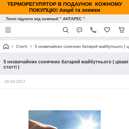
ТЕРМОРЕГУЛЯТОР В ПОДАУНОК КОЖНОМУ
ПОКУПЦЮ! АкциЇ та знижки
Теплі підлоги від компанії " АНТАРЕС "
Статті
5 незвичайних сонячних батарей майбутнього ( цік
5 незвичайних сонячних батарей майбутнього ( цікаві
статті )
20.04.2017