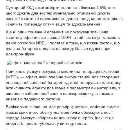
Сумарний ККД такої комірки становить близько 4,5%, але
цього досить для експериментально отриманої досить
високої квантової ефективності даного поєднання матеріалів,
і значить попереду оптимізація та вдосконалення.
Ще ні один сонячний елемент не показував зовнішню
квантову ефективність вище 100%, в той час як унікальність
даної розробки NREL і полягає в тому, що кожен фотон, що
впав на батарею створює на виході більше однієї пари
електрон-дірка.
Причиною успіху послужила множинна генерація екситонів
(MEG), ― ефект, який вперше використаний для створення
повноцінної сонячної батареї, здатної генерувати електрику.
Інтенсивність ефекту пов'язана з параметрами матеріалу, з
шириною забороненої зони в напівпровіднику, а також з
енергією падаючого фотона.
Вирішальне значення має розмір кристала, оскільки саме в
межах крихітного обсягу квантові точки обмежують носії
заряду, і можуть збирати надлишкову енергію, інакше ця
енергія б просто губилася у вигляді тепла.