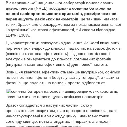
В американської національної лабораторії поновлюваних
джерел енергії (NREL) побудована
сонячна батарея на
основі напівпровідникових кристалів, розміри яких не
перевищують декількох нанометрів
, це так звані квантові
точки. Зразок вже є рекордсменом за показниками зовнішньої
і внутрішньої квантової ефективності, які склали відповідно
114% і 130%.
Ці характеристики показують відношення кількості виконаних
пар електронів-дірок до кількості падаючих на зразок фотонів
(зовнішня квантова ефективність) і відношення кількості
електронів генеруються до кількості поглинених фотонів
(внутрішня квантова ефективність) для певної частоти.
Зовнішня квантова ефективність менше внутрішньої, оскільки
не всі поглинені фотони беруть участь у генерації, а частина
фотонів, що падають на панель, просто відбивається.
Зразок складається з наступних частин: скло у
просвітлюючим покриттям, шар прозорого провідника, далі
наноструктуровані шари оксиду цинку і квантових точок
селеніду свинцю, потім этандитиол і гідразин, а в якості
верхнього електрода тонкий шар золота.