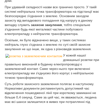
домі.
При удаваній складності назви все гранично просто. У такій
системі нейтральна точка трансформатора на підстанції має
безпосереднє з'єднання з землею. Основним заходом
захисту від випадкового попадання під напругу в даному
випадку служить
захисне занулення
, тобто спеціальне
з'єднання будь-якої металевої частини побутового
електроприладу з нейтраллю трансформатора.
Оскільки, як було відзначено вище, у таких системах
нейтраль глухо з'єднана з землею по суті своїй захисне
занулення не що інше, як одна з різновидів заземлення.
У кожній нашої
домашньої розетки при
правильно виконаній в будинку електропроводці є
заземлюючий контакт. Саме через нього при включенні
електроприладу ми з'єднуємо його корпус з нейтральною
точкою трансформатора.
Суть роботи захисного заземлення полягає в наступному.
Нормативні документи регламентують допустимий час
відключення пошкодженої лінії при короткому замиканні не
більше 0,4 секунд. Саме за цей час, як вважається, людина
має всі шанси залишитися в живих при потраплянні під