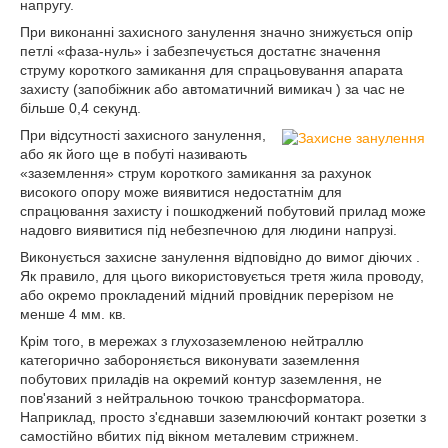
напругу.
При виконанні захисного занулення значно знижується опір
петлі «фаза-нуль» і забезпечується достатнє значення
струму короткого замикання для спрацьовування апарата
захисту (запобіжник або автоматичний вимикач ) за час не
більше 0,4 секунд.
При відсутності захисного занулення,
або як його ще в побуті називають
«заземлення» струм короткого замикання за рахунок
високого опору може виявитися недостатнім для
спрацювання захисту і пошкоджений побутовий прилад може
надовго виявитися під небезпечною для людини напрузі.
Виконується захисне занулення відповідно до вимог діючих .
Як правило, для цього використовується третя жила проводу,
або окремо прокладений мідний провідник перерізом не
менше 4 мм. кв.
Крім того, в мережах з глухозаземленою нейтраллю
категорично забороняється виконувати заземлення
побутових приладів на окремий контур заземлення, не
пов'язаний з нейтральною точкою трансформатора.
Наприклад, просто з'єднавши заземлюючий контакт розетки з
самостійно вбитих під вікном металевим стрижнем.