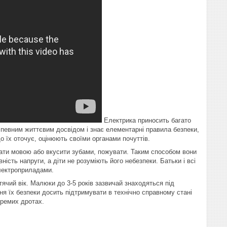
Електрика приносить багато
 певним життєвим досвідом і знає елементарні правила безпеки,
 що їх оточує, оцінюють своїми органами почуттів.
изати мовою або вкусити зубами, пожувати. Таким способом вони
сть напруги, а діти не розуміють його небезпеки. Батьки і всі
електроприладами.
ячий вік. Малюки до 3-5 років зазвичай знаходяться під
ня їх безпеки досить підтримувати в технічно справному стані
кремих дротах.