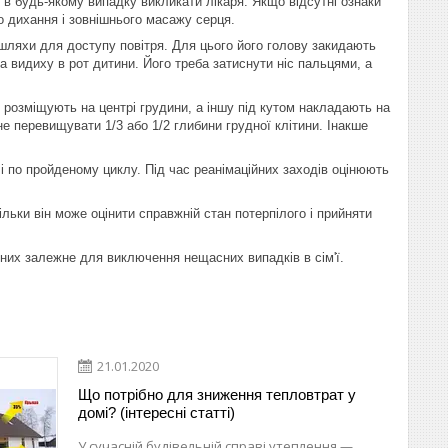
і в будь-якому випадку викликати лікаря. Якщо відсутні ознаки
о дихання і зовнішнього масажу серця.
ляхи для доступу повітря. Для цього його голову закидають
ва видиху в рот дитини. Його треба затиснути ніс пальцями, а
 розміщують на центрі грудини, а іншу під кутом накладають на
е перевищувати 1/3 або 1/2 глибини грудної клітини. Інакше
і по пройденому циклу. Під час реанімаційних заходів оцінюють
ьки він може оцінити справжній стан потерпілого і прийняти
д них залежне для виключення нещасних випадків в сім'ї.
21.01.2020
Що потрібно для зниження тепловтрат у
домі? (інтересні статті)
У сучасній будівельній справі утеплення —