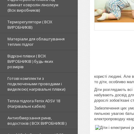
ламінат ковролін лінолеум
(Всіх виробників)
Терморегулятори ( ВСІХ
ВИРОБНИКІВ)
Матеріали для облаштування
теплих підлог
Відрізні плівки ( ВСІХ
ВИРОБНИКІВ ) будь-яких
розмірів
користі людині. Але 
Готові комплекти з
то діти, особливо мал
подключеными проводами і
виделкою( нагрівальні плівки)
Діти розглядають всі
набувають досвід для
Тепла підлога Fenix ADSV 18
дорослі зобов'язані 
(Нагрівальні кабелі)
Забезпечення цих умо
пильною увагою батьк
Антиобмерзання ринв,
електропроводку квар
водостоків ( ВСІХ ВИРОБНИКІВ )