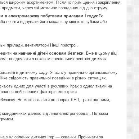
ься широким асортиментом. Після їх приміщення і закріплення
ві предмети, через які можливе попадання під дію струму.
м в електромережу побутовим приладам і годує їх
бо почати відчувати його механічну міцність зубами або
і прилади, вентилятори і інші пристрої.
редити на
навчанні дітей основам безпеки
. Вже в цьому віці
рмі, поєднувати з показом спеціальних освітніх дитячих
хователі в дитячому саду. Участь у правильно організованому
ке свідомість правильної поведінки в різних ситуаціях.
скають одних для участі в рухливих іграх з однолітками на
 знання небезпечних факторів електрики.
безпеку. Не можна лазити по опорах ЛЕП, грати під ними,
их майданчиках далеко від ліній електропередач. Потоком
струмом.
дна з улюблених дитячих ігор — хованки. Проникати за