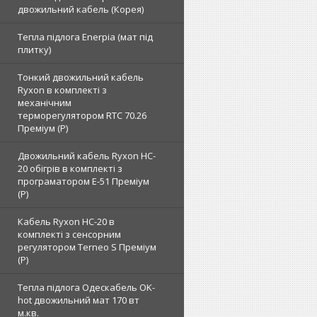
двожильний кабель (Корея)
Тепла підлога Enerpia (мат під
плитку)
Тонкий двожильний кабель
Ryxon в комплекті з
механічним
терморегулятором RTC 70.26
Преміум (Р)
Двожильний кабель Ryxon HC-
20 обігрів в комплекті з
програматором E-51 Преміум
(Р)
Кабель Ryxon HC-20 в
комплекті з сенсорним
регулятором Terneo S Преміум
(Р)
Тепла підлога Одескабель OK-
hot двожильний мат 170 вт
м.кв.