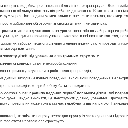
 місцем є водойма, розташована біля лінії електропередач. Ловля риби
олосінню збільшує відстань від рибалки до гачка на 10 метрів, якого ціл
 струм через тіло людини моментально стане текти в землю, що смертел
 просто зобов'язані обговорити зі своїми дітьми, і не один раз.
нтролем вчителя під час занять на уроках праці або на лабораторних робо
їх уникнути, дитина повинна уважно виконувати всі вказівки вчителя, не
здоровчих таборах педагоги спільно з енергетиками стали проводити уро
ієві методи навчання.
 захисту дітей від ураження електричним струмом є
:
ехнічно справному стані електрообладнання;
дення ремонту відмовили в роботі електроприладів;
ня дитини заходів безпечної поведінки, включаючи поводження з електр
роль за поведінкою дітей з боку батьків і педагогів.
 зобов'язані знати
правила надання першої допомоги дітям, які потрап
ідно дуже швидко виконати, це знеструмити ділянку ураження. Проходить
цьому потерпілий може тривалий час перебувати під напругою. Найкраще
ановлені, то знімати напругу необхідно вручну із застосуванням підручни
не має стати жертвою електроструму.