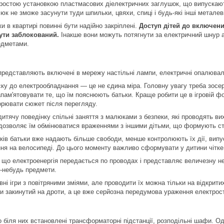
ростою установкою пластмасових діелектричних заглушок, що випускают
люк не зможе засунути туди шпильки, цвяхи, спиці і будь-які інші метале
ки в квартирі повинні бути надійно закріплені.
Доступ дітей до включени
ути заблокований.
Інакше вони можуть потягнути за електричний шнур а
едметами.
представляють включені в мережу настільні лампи, електричні опалювальн
ку до електрообладнання — це не єдина міра. Головну увагу треба зосе
пам'ятовувати те, що їм пояснюють батьки. Краще робити це в ігровій фо
орювати сюжет після перегляду.
итячу поведінку спільні заняття з малюками з безпеки, які проводять ви
дозволяє їм обмінюватися враженнями з іншими дітьми, що формують стій
оків батьки вже надають більше свободи, менше контролюють їх дії, випу
ання на велосипеді. До цього моменту важливо сформувати у дитини чітке
, що електроенергія передається по проводах і представляє величезну не
і-небудь предмети.
вні ігри з повітряними зміями, але проводити їх можна тільки на відкрит
ти закинутий на дроти, а це вже серйозна передумова ураження електро
о біля них встановлені трансформаторні підстанції, розподільні шафи. О