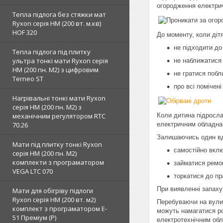
огородження електрич
Тепла підлога без стяжки мат
Ryxon серія НМ (200 вт. м.кв)
HOF 320
До моменту, коли діт
не підходити до
Тепла підлога під плитку
ультра тонкі мати Ryxon серія
не наближатися 
НМ (200 пн. М2) з цифровим
не гратися побл
Terneo ST
про всі помічен
Нагрівальні тонкі мати Ryxon
серія НМ (200 пн. М2) з
механічним регулятором RTC
Коли дитина підросла
70.26
електричним обладнан
Залишаючись один вд
Мати під плитку тонкі Ryxon
самостійно вкл
серія НМ (200 пн. М2)
комплекти з програматором
займатися ремон
VEGA LTC 070
торкатися до пр
При виявленні запаху
Мати для обігріву підлоги
Ryxon серія НМ (200 вт. м2)
Перебуваючи на вулиці
комплект з програматором E-
можуть намагатися ро
51 Преміум (Р)
електротехнічним об