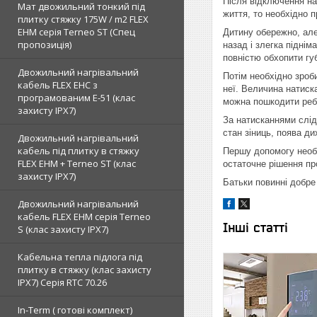
Після відключення нап
Мат двожильний тонкий під
життя, то необхідно 
плитку стяжку 175W / m2 FLEX
EHM серія Terneo SТ (Спец
Дитину обережно, але
пропозиція)
назад і злегка піднім
повністю обхопити губ
Двожильний нагрівальний
Потім необхідно зроб
кабель FLEX EHС з
неї. Величина натиск
програмованим E-51 (клас
можна пошкодити ребр
захисту IPX7)
За натисканнями слід
стан зіниць, поява ди
Двожильний нагрівальний
кабель під плитку в стяжку
Першу допомогу необх
FLEX EHM + Terneo ST (клас
остаточне рішення пр
захисту IPX7)
Батьки повинні добре 
Двожильний нагрівальний
кабель FLEX EHM серія Terneo
Інші статті
S (клас захисту IPX7)
Кабельна тепла підлога під
плитку в стяжку (клас захисту
IPX7) Серія RTC 70.26
In-Term ( готові комплект)