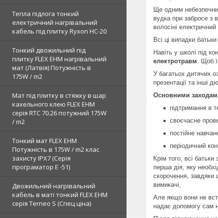
Ще одним небезпечним
Тепла підлога тонкий
вудка при забросе з в
електричний нагрівальний
волосіні електричний
кабель під плитку Ryxon HC-20
Всі ці випадки батьки
Тонкий двожильний під
Навіть у школі під ко
плитку FLEX EHM нагрівальний
електротравм
. Щоб 
мат (Латвія) Потужність в
У багатьох дитячих о
175W / m2
презентації та інші д
Мат під плитку в стяжку в шар
Основними заходами
кахельного клею FLEX EHM
підтримання в т
серія RTC 70.26 потужний 175W
своєчасне прове
/ m2
постійне навчан
Тонкий мат FLEX EHM
періодичний конт
Потужність в 175W / m2 клас
захисту IPX7 (Серія
Крім того, всі батьки
програматор Е -51)
перша дія, яку необх
скорочення, завдяки 
вимикачі,
Двожильний нагрівальний
кабель в маті тонкий FLEX EHM
Але якщо вони не вст
серія Terneo S (Спец ціна)
надає допомогу сам 