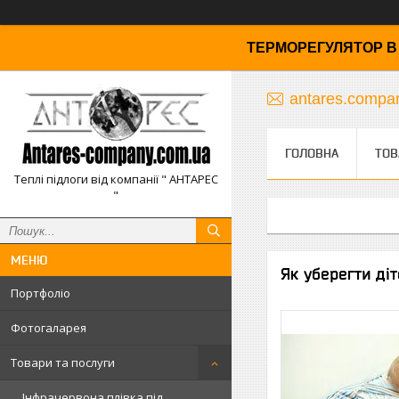
ТЕРМОРЕГУЛЯТОР В 
antares.comp
ГОЛОВНА
ТОВ
Теплі підлоги від компанії " АНТАРЕС
"
Як уберегти діт
Портфоліо
Фотогаларея
Товари та послуги
Інфрачервона плівка під