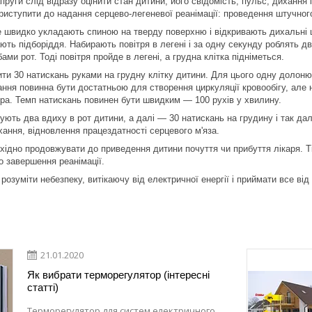
руги слід відразу оцінити стан дитини, його свідомість, пульс, дихання 
приступити до надання серцево-легеневої реанімації: проведення штучног
 швидко укладають спиною на тверду поверхню і відкривають дихальні ш
ають підборіддя. Набирають повітря в легені і за одну секунду роблять д
ами рот. Тоді повітря пройде в легені, а грудна клітка підніметься.
ити 30 натискань руками на грудну клітку дитини. Для цього одну долоню
ання повинна бути достатньою для створення циркуляції кровообігу, але н
а. Темп натискань повинен бути швидким — 100 рухів у хвилину.
ують два вдиху в рот дитини, а далі — 30 натискань на грудину і так дал
хання, відновлення працездатності серцевого м'яза.
ідно продовжувати до приведення дитини почуття чи прибуття лікаря. Тіл
о завершення реанімації.
розуміти небезпеку, витікаючу від електричної енергії і приймати все ві
21.01.2020
Як вибрати терморегулятор (інтересні
статті)
Терморегулятор для систем електричного