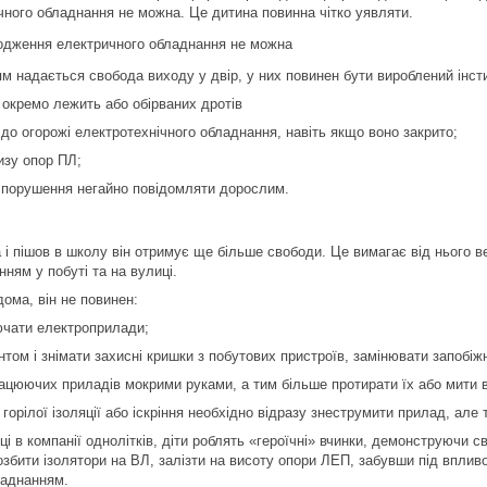
ного обладнання не можна. Це дитина повинна чітко уявляти.
ям надається свобода виходу у двір, у них повинен бути вироблений інст
 окремо лежить або обірваних дротів
до огорожі електротехнічного обладнання, навіть якщо воно закрито;
изу опор ПЛ;
і порушення негайно повідомляти дорослим.
 і пішов в школу він отримує ще більше свободи. Це вимагає від нього 
ням у побуті та на вулиці.
ома, він не повинен:
ючати електроприлади;
том і знімати захисні кришки з побутових пристроїв, замінювати запобіж
ацюючих приладів мокрими руками, а тим більше протирати їх або мити 
 горілої ізоляції або іскріння необхідно відразу знеструмити прилад, ал
 в компанії однолітків, діти роблять «героїчні» вчинки, демонструючи сво
збити ізолятори на ВЛ, залізти на висоту опори ЛЕП, забувши під впливо
ладнанням.