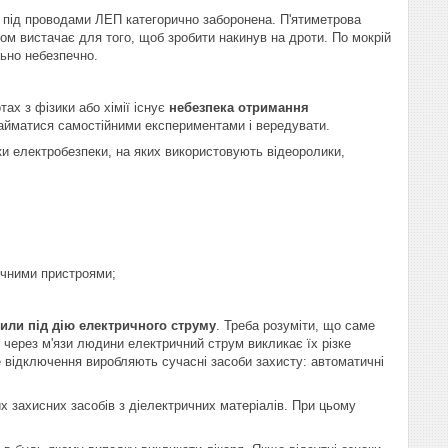
 під проводами ЛЕП категорично заборонена. П'ятиметрова
ком вистачає для того, щоб зробити накинув на дроти. По мокрій
ьно небезпечно.
тах з фізики або хімії існує
небезпека отримання
 займатися самостійними експериментами і вередувати.
ки електробезпеки, на яких використовують відеоролики,
ичними пристроями;
или під дію електричного струму
. Треба розуміти, що саме
 через м'язи людини електричний струм викликає їх різке
 відключення виробляють сучасні засоби захисту: автоматичні
х захисних засобів з діелектричних матеріалів. При цьому