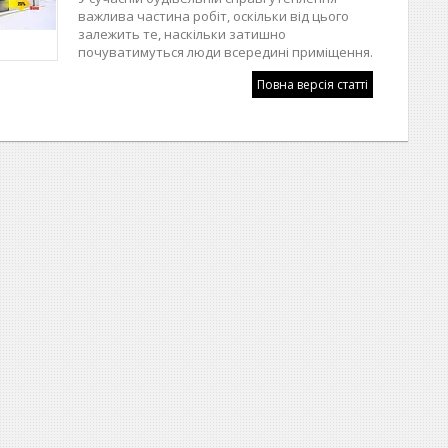
важлива частина робіт, оскільки від цього
залежить те, наскільки затишно
почуватимуться люди всередині приміщення.
Повна версія статті