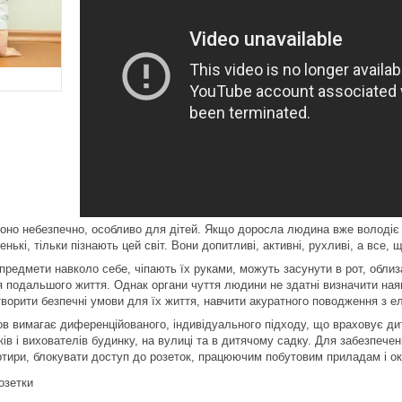
воно небезпечно, особливо для дітей. Якщо доросла людина вже володіє
енькі, тільки пізнають цей світ. Вони допитливі, активні, рухливі, а все,
 предмети навколо себе, чіпають їх руками, можуть засунути в рот, обл
 подальшого життя. Однак органи чуття людини не здатні визначити наявні
створити безпечні умови для їх життя, навчити акуратного поводження з 
в вимагає диференційованого, індивідуального підходу, що враховує дит
ів і вихователів будинку, на вулиці та в дитячому садку. Для забезпечен
тири, блокувати доступ до розеток, працюючим побутовим приладам і о