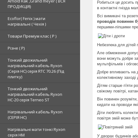
Arnold Rak ,Grand meyer ( ВСЯ
Робиться це досить п
ПРОДУКЦІЯ)
в контактні гнізда ма
Всі вимикачі та розет
Ecoflor( Fenix ) мати
проводів повинен б
нагрівальні ( Чехія )
першими-ліпшими пр
Товари Преміум клас ( Р )
Небезпека для дітей 
Різне ( Р)
Але обмеження допус
вони можуть добре за
Тонкий двожильний
мультфільмів і обгов
нагрівальний кабель Ryxon
(Серія НС) серія RTC 70.26 (Під
Добре впливають на д
плитку)
колективному заході 
Дітям старше п'яти р
Тонкий двожильний
свіжому повітрі, кат
нагрівальний кабель Ryxon
Він повинен розуміти
HC-20 серія Terneo ST
кидати на проводи як
Нагрівальний кабель Ryxon
Діти люблять колекти
(СЕРІЯ НС)
повітря змій може бу
Нагрівальні мати тонкі Ryxon
серія НМ
У дворах будинків аб