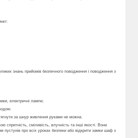
инкт:
великих знань прийомів безпечного поводження і поводження з
ники, електричні лампи;
водою.
е тягнути за шнур живлення руками не можна.
ю спритність, сміливість, влучність та інші якості. Вони
м пустунів про всіх уроках безпеки або відкрити замки шаф з