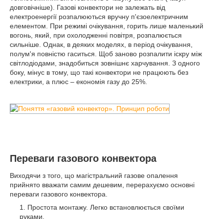
довговічніше). Газові конвектори не залежать від
електроенергії розпалюються вручну п'єзоелектричним
елементом. При режимі очікування, горить лише маленький
вогонь, який, при охолодженні повітря, розпалюється
сильніше. Однак, в деяких моделях, в період очікування,
полум'я повністю гаситься. Щоб заново розпалити іскру між
світлодіодами, знадобиться зовнішнє харчування. З одного
боку, мінус в тому, що такі конвектори не працюють без
електрики, а плюс – економія газу до 25%.
Переваги газового конвектора
Виходячи з того, що магістральний газове опалення
прийнято вважати самим дешевим, перерахуємо основні
переваги газового конвектора.
Простота монтажу. Легко встановлюється своїми
руками.