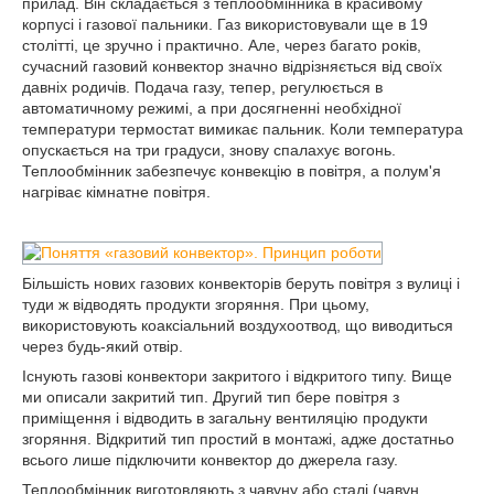
прилад. Він складається з теплообмінника в красивому
корпусі і газової пальники. Газ використовували ще в 19
столітті, це зручно і практично. Але, через багато років,
сучасний газовий конвектор значно відрізняється від своїх
давніх родичів. Подача газу, тепер, регулюється в
автоматичному режимі, а при досягненні необхідної
температури термостат вимикає пальник. Коли температура
опускається на три градуси, знову спалахує вогонь.
Теплообмінник забезпечує конвекцію в повітря, а полум'я
нагріває кімнатне повітря.
Більшість нових газових конвекторів беруть повітря з вулиці і
туди ж відводять продукти згоряння. При цьому,
використовують коаксіальний воздухоотвод, що виводиться
через будь-який отвір.
Існують газові конвектори закритого і відкритого типу. Вище
ми описали закритий тип. Другий тип бере повітря з
приміщення і відводить в загальну вентиляцію продукти
згоряння. Відкритий тип простий в монтажі, адже достатньо
всього лише підключити конвектор до джерела газу.
Теплообмінник виготовляють з чавуну або сталі (чавун