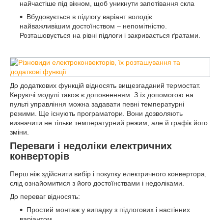
найчастіше під вікном, щоб уникнути запотівання скла
Вбудовується в підлогу варіант володіє
найважливішим достоїнством – непомітністю.
Розташовується на рівні підлоги і закривається ґратами.
До додаткових функцій відносять вищезгаданий термостат.
Керуючі модулі також є доповненням. З їх допомогою на
пульті управління можна задавати певні температурні
режими. Ще існують програматори. Вони дозволяють
визначити не тільки температурний режим, але й графік його
зміни.
Переваги і недоліки електричних
конверторів
Перш ніж здійснити вибір і покупку електричного конвертора,
слід ознайомитися з його достоїнствами і недоліками.
До переваг відносять:
Простий монтаж у випадку з підлогових і настінних
варіантом.