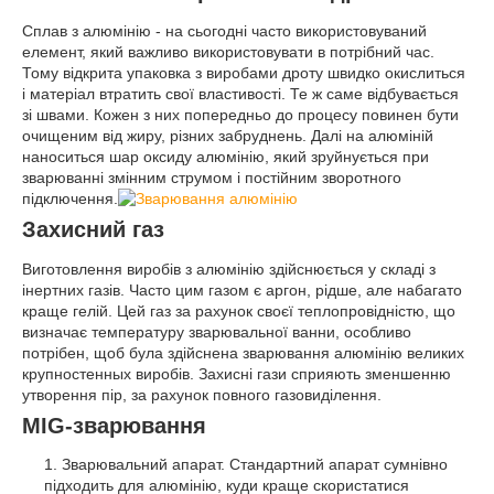
Сплав з алюмінію - на сьогодні часто використовуваний
елемент, який важливо використовувати в потрібний час.
Тому відкрита упаковка з виробами дроту швидко окислиться
і матеріал втратить свої властивості. Те ж саме відбувається
зі швами. Кожен з них попередньо до процесу повинен бути
очищеним від жиру, різних забруднень. Далі на алюміній
наноситься шар оксиду алюмінію, який зруйнується при
зварюванні змінним струмом і постійним зворотного
підключення.
Захисний газ
Виготовлення виробів з алюмінію здійснюється у складі з
інертних газів. Часто цим газом є аргон, рідше, але набагато
краще гелій. Цей газ за рахунок своєї теплопровідністю, що
визначає температуру зварювальної ванни, особливо
потрібен, щоб була здійснена зварювання алюмінію великих
крупностенных виробів. Захисні гази сприяють зменшенню
утворення пір, за рахунок повного газовиділення.
MIG-зварювання
Зварювальний апарат. Стандартний апарат сумнівно
підходить для алюмінію, куди краще скористатися