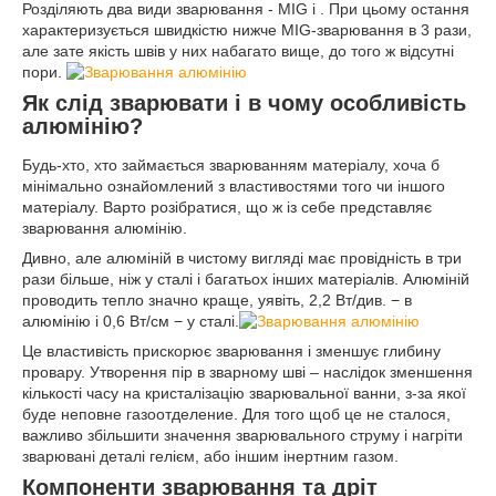
Розділяють два види зварювання - MIG і . При цьому остання
характеризується швидкістю нижче MIG-зварювання в 3 рази,
але зате якість швів у них набагато вище, до того ж відсутні
пори.
Як слід зварювати і в чому особливість
алюмінію?
Будь-хто, хто займається зварюванням матеріалу, хоча б
мінімально ознайомлений з властивостями того чи іншого
матеріалу. Варто розібратися, що ж із себе представляє
зварювання алюмінію.
Дивно, але алюміній в чистому вигляді має провідність в три
рази більше, ніж у сталі і багатьох інших матеріалів. Алюміній
проводить тепло значно краще, уявіть, 2,2 Вт/див. − в
алюмінію і 0,6 Вт/см − у сталі.
Це властивість прискорює зварювання і зменшує глибину
провару. Утворення пір в зварному шві – наслідок зменшення
кількості часу на кристалізацію зварювальної ванни, з-за якої
буде неповне газоотделение. Для того щоб це не сталося,
важливо збільшити значення зварювального струму і нагріти
зварювані деталі гелієм, або іншим інертним газом.
Компоненти зварювання та дріт