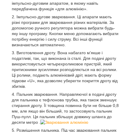
імпульсно-дуговим апаратом, в якому навіть
передбачена функція «для алюмінію».
Імпульсно-дугове зварювання. Ці апарати мають
різні програми для зварювання різних матеріалів. За
допомогою ручного регулятора можна вибрати будь-
яку іншу програму. Кнопки меню допомагають вибрати
потрібну енергію і силу струму. Всі інші функції
визначаються автоматично.
Виготовлення дроту. Вона набагато м'якше і
податливі, так, що виконана із сталі. Для подачі дроту
використовується четырехроликовое пристрій, який
притискними зусиллями розподіляється на всі ролики.
Ці ролики, подають алюмінієвий дріт, мають форму
підкови «U», яка дозволяє уберегти покриття дроту від
збитків.
Пальник зварювання. Направляючої в подачі дроту
для пальника є тефлонова трубка, яка також зменшує
стирання дроту. Її товщина повинна бути не більше 0,8
мм, але якщо він більший, то застосовують пальник
Пуш-пулл. Ця пальник збільшує довжину шланга до
десяти метро .
Розміщення пальника. Під час зварювання пальник