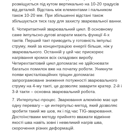
розміщується під кутом вертикально на 10-20 градусів
від деталей. Відстань між елементами і пальником
також 10-20 мм. При збільшенні відстані також
збільшується тиск газу для захисту зварювальної ванни.
Чотиритактний зварювальний цикл. В основному
саме імпульсно-дугові апарати мають функції 4-х
тактів. Перший такт приводить у готовність імпульс
струму, який за концентрацією енергії більше, ніж у
зварювального. Останній у цей час прискорює
нагрівання кромок всіх складових виробу.
Четирехтактовий цикл допомагає не здійснювати
багатьох помилок вже на початку роботи. Уникнути
появи кристалізаційних тріщин допомагає
запрограмоване зниження потужності зварювального
струму на 4-му такті, це дозволяє заварити кратер. 2-й і
3-й такти – основна зварювальний робота.
Интерпульс-процес. Зварювання алюмінію має ще
одну перевагу – це интерпульс-метод, який дозволяє
зробити такий же шов, як і під час TIG-зварювання.
Достоїнствами методу прийнято вважати відмінне
якості шва навіть зовні і невеликий нагрів шва,
скорочення різних деформацій.