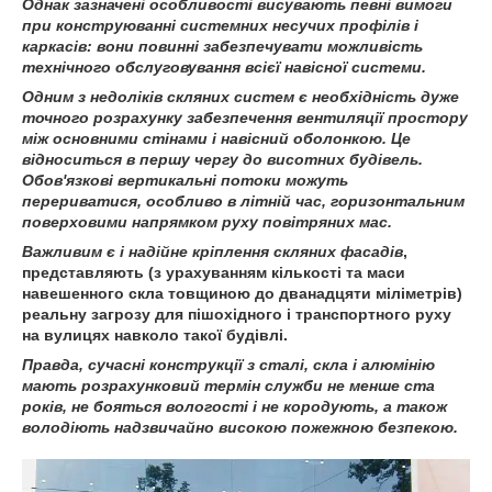
Однак зазначені особливості висувають певні вимоги
при конструюванні системних несучих профілів і
каркасів: вони повинні забезпечувати можливість
технічного обслуговування всієї навісної системи.
Одним з недоліків скляних систем є необхідність дуже
точного розрахунку забезпечення вентиляції простору
між основними стінами і навісний оболонкою. Це
відноситься в першу чергу до висотних будівель.
Обов'язкові вертикальні потоки можуть
перериватися, особливо в літній час, горизонтальним
поверховими напрямком руху повітряних мас.
Важливим є і надійне
кріплення скляних фасадів
,
представляють (з урахуванням кількості та маси
навешенного скла товщиною до дванадцяти міліметрів)
реальну загрозу для пішохідного і транспортного руху
на вулицях навколо такої будівлі.
Правда, сучасні конструкції з сталі, скла і алюмінію
мають розрахунковий термін служби не менше ста
років, не бояться вологості і не кородують, а також
володіють надзвичайно високою пожежною безпекою.