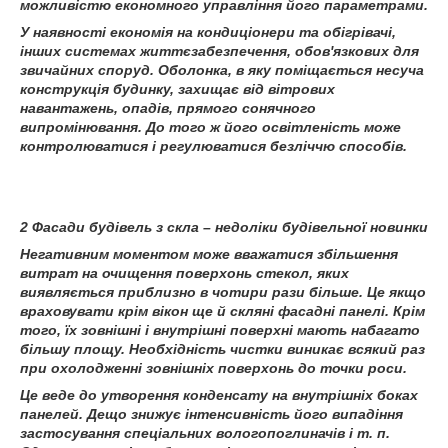
можливістю економного управління його параметрами.
У наявності економія на кондиціонери та обігрівачі,
інших системах життєзабезпечення, обов'язкових для
звичайних споруд. Оболонка, в яку поміщається несуча
конструкція будинку, захищає від вітрових
навантажень, опадів, прямого сонячного
випромінювання. До того ж його освітленість може
контролюватися і регулюватися безліччю способів.
2 Фасади будівель з скла – недоліки будівельної новинки
Негативним моментом може вважатися збільшення
витрат на очищення поверхонь стекол, яких
виявляється приблизно в чотири рази більше. Це якщо
враховувати крім вікон ще й скляні фасадні панелі. Крім
того, їх зовнішні і внутрішні поверхні мають набагато
більшу площу. Необхідність чистки виникає всякий раз
при охолодженні зовнішніх поверхонь до точки роси.
Це веде до утворення конденсату на внутрішніх боках
панелей. Дещо знижує інтенсивність його випадіння
застосування спеціальних вологопоглиначів і т. п.