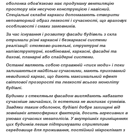
оболонка обов'язково має продуману вентиляцію
простору між несучою конструкцією і навісний.
Спеціальні складні каркаси допомагають створити
неповторний образ легкості і сучасності, що враховує
особливості і смаки замовників.
За час існування і розвитку фасади будівель з скла
отримали різні каркасні і безкаркасні системи
реалізації: стояково-ригельні, структурні та
напівструктурні, комбіновані, каркасні, фасадні та
дахові, планарні або спайдерні системи.
Останні являють собою справжній «писк моди» і поки
залишаються найбільш сучасними, мають прихований
невидимий каркас, що дають максимальний ефект
світлової прозорості та легкості всього моноліту
будівлі.
Будинки з стекляным фасадом виглядають набагато
сучасніше звичайних, їх естетика не викликає сумнівів.
Завдяки таким оболонок, будівлі добре захищені від
зовнішніх атмосферних факторів, досить агресивних в
умовах сучасних мегаполісів. У внутрішніх приміщеннях
цих будинків легше підтримувати сприятливе
середовище для проживання, постійний мікроклімат з