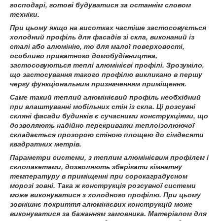
господарі, готові будуватися за останнім словом
техніки.
При цьому якщо на висотках частіше застосовується
холодний профіль для фасадів зі скла, виконаний із
сталі або алюмінію, то для малої поверховості,
особливо приватного домобудівництва,
застосовуються теплі алюмінієві профілі. Зрозуміло,
що застосування такого профілю викликано в першу
чергу функціональним призначенням приміщення.
Саме такий теплий алюмінієвий профіль необхідний
при влаштуванні мобільних стін із скла. Ці розсувні
скляні фасади будинків є сучасними конструкціями, що
дозволяють надійно перекривати теплоізолюючої
складається прозорою стіною площею до сімдесяти
квадратних метрів.
Параметри системи, з теплим алюмінієвим профілем і
склопакетами, дозволяють зберігати кімнатну
температуру в приміщенні при сорокаградусном
морозі зовні. Така ж конструкція розсувної системи
може виконуватися з холодного профілю. При цьому
зовнішнє покриття алюмінієвих конструкцій може
виконуватися за бажанням замовника. Матеріалом для