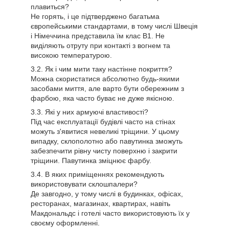
плавиться?
Не горять, і це підтверджено багатьма
європейськими стандартами, в тому числі Швеція
і Німеччина представила їм клас В1. Не
виділяють отруту при контакті з вогнем та
високою температурою.
Як і чим мити таку настінне покриття?
Можна скористатися абсолютно будь-якими
засобами миття, але варто бути обережним з
фарбою, яка часто буває не дуже якісною.
Які у них армуючі властивості?
Під час експлуатації будівлі часто на стінах
можуть з'явитися невеликі тріщини. У цьому
випадку, склополотно або павутинка зможуть
забезпечити рівну чисту поверхню і закрити
тріщини. Павутинка зміцнює фарбу.
В яких приміщеннях рекомендують
використовувати склошпалери?
Де завгодно, у тому числі в будинках, офісах,
ресторанах, магазинах, квартирах, навіть
Макдональдс і готелі часто використовують їх у
своєму оформленні.