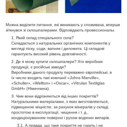
Можна виділити питання, які виникають у споживача, вперше
зіткнувся зі склошпалерами. Відповідають провессионалы.
Який склад спеціального скла?
Складається з натуральних органічних компонентів у
вигляді піску, соди, вапняк і диломита. Ці складові
гарантують високий рівень довговічності.
Де я можу купити склошпалери? Хто виробник
продукції, є російські заводи?
Виробники даного продукту переважно європейські, в
їх число входять такі компанії «Johns Manville»,
«Schuller», «Wellton» і «Oscar», «Vitrulan Textilglas
GmbH» (Німеччина).
Чим вони відрізняються від інших покриттів?
Натуральними матеріалами, з яких виготовляються,
підвищеною міцністю, за рахунок мінералів у складі,
простотою в експлуатації, чищення і т. д.,
кондиціонуванням поверхні і рухом водяних випарів.
А правда, що таке покриття не горить і не