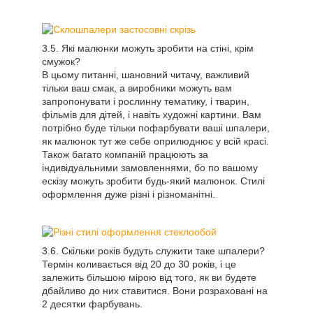
Які малюнки можуть зробити на стіні, крім
смужок?
В цьому питанні, шановний читачу, важливий
тільки ваш смак, а виробники можуть вам
запропонувати і рослинну тематику, і тварин,
фільмів для дітей, і навіть художні картини. Вам
потрібно буде тільки пофарбувати ваші шпалери,
як малюнок тут же себе оприлюднює у всій красі.
Також багато компаній працюють за
індивідуальними замовленнями, бо по вашому
ескізу можуть зробити будь-який малюнок. Стилі
оформлення дуже різні і різноманітні.
Скільки років будуть служити таке шпалери?
Термін коливається від 20 до 30 років, і це
залежить більшою мірою від того, як ви будете
дбайливо до них ставитися. Вони розраховані на
2 десятки фарбувань.