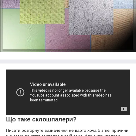
Що таке склошпалери?
Писати розгорнуте визначення не варто хоча б з тієї причини,
що саме поняття закладає в собі сенс. Але склошпалери