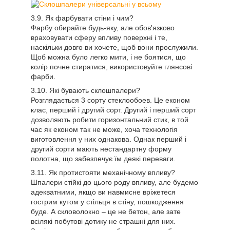
Як фарбувати стіни і чим?
Фарбу обирайте будь-яку, але обов'язково
враховувати сферу впливу поверхні і те,
наскільки довго ви хочете, щоб вони прослужили.
Щоб можна було легко мити, і не боятися, що
колір почне стиратися, використовуйте глянсові
фарби.
Які бувають склошпалери?
Розглядається 3 сорту стеклообоев. Це економ
клас, перший і другий сорт. Другий і перший сорт
дозволяють робити горизонтальний стик, в той
час як економ так не може, хоча технологія
виготовлення у них однакова. Однак перший і
другий сорти мають нестандартну форму
полотна, що забезпечує їм деякі переваги.
Як протистояти механічному впливу?
Шпалери стійкі до цього роду впливу, але будемо
адекватними, якщо ви навмисне вріжетеся
гострим кутом у стільця в стіну, пошкодження
буде. А скловолокно – це не бетон, але зате
всілякі побутові дотику не страшні для них.