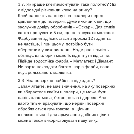
Як краще клеїти/монтувати таке полотно? Які
є відповідні різновиди клею на ринку?
Клей наносять на стіну і на шпалери перед
кріпленням до поверхні. Дуже якісний клей, що
заслужив довіру обробників - «Оскар». Для стиків
варто пропускати 5 см, що не зіпсувати малюнок.
Фарбування здійснюється з кроком 12 годин та
не частіше, і при цьому, потрібно бути
обережним у використанні. Надмірна кількість
обтяжує шпалери і може їх відтягнути від стіни.
Підійде водостійка фарба – Метлатекс і Діамант.
Не варто накладати багато шарів фарби, вона
псує рельєфність малюнка.
Яка поверхня найбільш підходить?
Запам'ятайте, не має значення, на яку поверхню
ви збираєтеся клеїти шпалери, це може бути
навіть пластмаса, бетон, цегла і дерево. Але
варто тільки врахувати, що нерівні поверхні
обробляються грунтовкою, а щілини
шпаклюються. І для армування дрібних щілин
можна також використовувати павутинку.