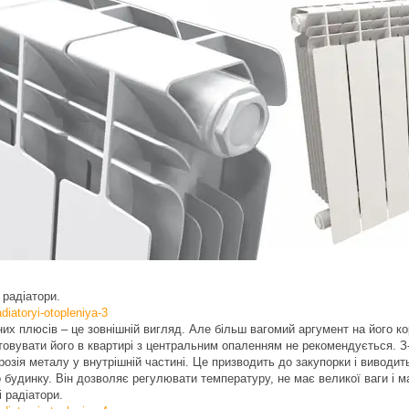
 радіатори.
их плюсів – це зовнішній вигляд. Але більш вагомий аргумент на його ко
овувати його в квартирі з центральним опаленням не рекомендується. З
розія металу у внутрішній частині. Це призводить до закупорки і виводи
 будинку. Він дозволяє регулювати температуру, не має великої ваги і ма
і радіатори.