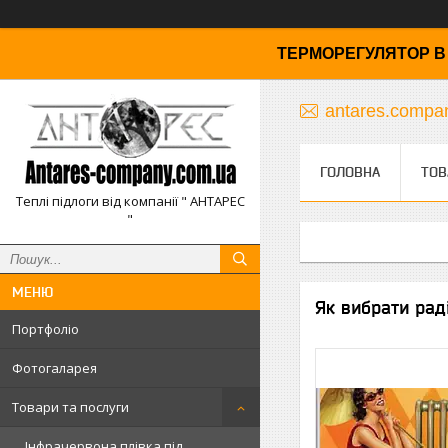
ТЕРМОРЕГУЛЯТОР В 
antares.comp
ГОЛОВНА
ТОВ
Теплі підлоги від компанії " АНТАРЕС
"
Як вибрати раді
Портфоліо
Фотогаларея
Товари та послуги
Інфрачервона плівка під