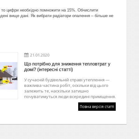
ні, то цифри необхідно помножити на 15%. Обчислити
едені вище дані. Як вибрати радіатори опалення – більше не
21.01.2020
Що потрібно для зниження тепловтрат у
домі? (інтересні статті)
У сучасній будівельній справі утеплення —
важлива частина робіт, оскільки від цього
залежить те, наскільки затишно
почуватимуться люди всередині приміщення.
Повна версія статті