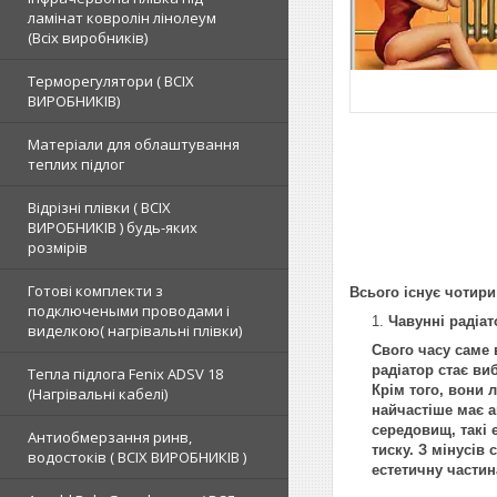
ламінат ковролін лінолеум
(Всіх виробників)
Терморегулятори ( ВСІХ
ВИРОБНИКІВ)
Матеріали для облаштування
теплих підлог
Відрізні плівки ( ВСІХ
ВИРОБНИКІВ ) будь-яких
розмірів
Готові комплекти з
Всього існує чотири 
подключеными проводами і
Чавунні радіат
виделкою( нагрівальні плівки)
Свого часу саме 
радіатор стає ви
Тепла підлога Fenix ADSV 18
Крім того, вони 
(Нагрівальні кабелі)
найчастіше має а
середовищ, такі 
Антиобмерзання ринв,
тиску. З мінусів
водостоків ( ВСІХ ВИРОБНИКІВ )
естетичну частин