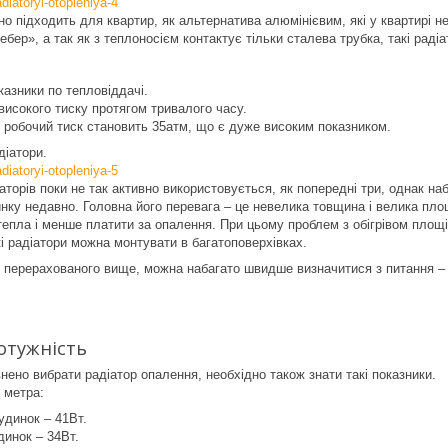
но підходить для квартир, як альтернатива алюмінієвим, які у квартирі 
ебер», а так як з теплоносієм контактує тільки сталева трубка, такі радіа
казники по тепловіддачі.
 високого тиску протягом тривалого часу.
 робочий тиск становить 35атм, що є дуже високим показником.
діатори.
аторів поки не так активно використовується, як попередні три, однак на
инку недавно. Головна його перевага – це невелика товщина і велика пл
епла і менше платити за опалення. При цьому проблем з обігрівом площ
і радіатори можна монтувати в багатоповерхівках.
 перерахованого вище, можна набагато швидше визначитися з питання – 
отужність
нено вибрати радіатор опалення, необхідно також знати такі показники.
о метра:
удинок – 41Вт.
инок – 34Вт.