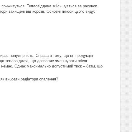
не приживуться. Тепловіддача збільшується за рахунок
тори захищені від корозії. Основні плюси цього виду:
бирає популярність. Справа в тому, що ця продукція
оща тепловіддачі, що дозволяє зменшувати обсяг
і немає. Однак максимально допустимий тиск – 8атм, що
як вибрати радіатори опалення?