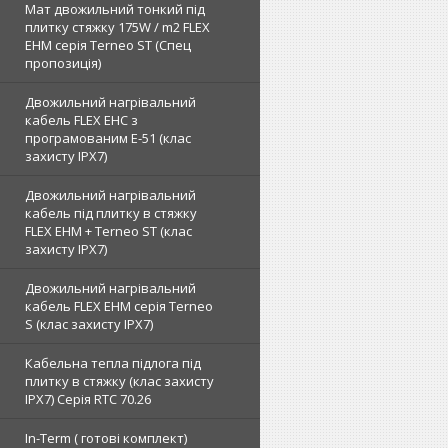
Мат двожильний тонкий під
плитку стяжку 175W / m2 FLEX
EHM серія Terneo SТ (Спец
пропозиція)
Двожильний нагрівальний
кабель FLEX EHС з
програмованим E-51 (клас
захисту IPX7)
Двожильний нагрівальний
кабель під плитку в стяжку
FLEX EHM + Terneo ST (клас
захисту IPX7)
Двожильний нагрівальний
кабель FLEX EHM серія Terneo
S (клас захисту IPX7)
Кабельна тепла підлога під
плитку в стяжку (клас захисту
IPX7) Серія RTC 70.26
In-Term ( готові комплект)