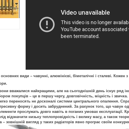
основних види – чавунні, алюмінієві, біметалічні і сталеві. Кожен з 
ори.
вони вважалися найкращими, але на сьогоднішній день існує ряд ін
бором покупців – це в першу чергу, довговічність, міцність і звичка.
легко переносять не досконалі системи центрального опалення. Спра
гресивну форму і досить забруднений. За рахунок того, що чавун од
елементи прослужать довго навіть в поганих умовах експлуатації. Кр
 слід відзначити низьку теплопровідність і велику масу, а також теор
а – зовнішній вигляд у таких радіаторів явно програє своїм конкур