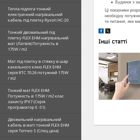
Будинок з за
Тепла підлога тонкий
Ці показники розр
електричний нагрівальний
необхідну потужні
кабель під плитку Ryxon HC-20
те питання, яке ма
Тонкий двожильний під
плитку FLEX EHM нагрівальний
Інші статті
мат (Латвія) Потужність в
175W / m2
Мат під плитку в стяжку в шар
кахельного клею FLEX EHM
серія RTC 70.26 потужний 175W
/ m2
Тонкий мат FLEX EHM
Потужність в 175W / m2 клас
захисту IPX7 (Серія
програматор Е -51)
Двожильний нагрівальний
кабель в маті тонкий FLEX EHM
серія Terneo S (Спец ціна)