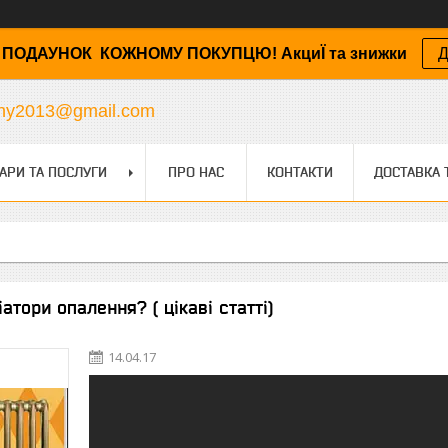
ПОДАУНОК КОЖНОМУ ПОКУПЦЮ! АкциЇ та знижки
Д
any2013@gmail.com
АРИ ТА ПОСЛУГИ
ПРО НАС
КОНТАКТИ
ДОСТАВКА 
атори опалення? ( цікаві статті)
14.04.17