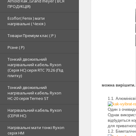
Arnold Rak ,Grand meyer ( ВСЯ
ПРОДУКЦІЯ)
Ecoflor( Fenix ) мати
нагрівальні ( Чехія )
Товари Преміум клас ( Р )
Різне ( Р)
Тонкий двожильний
нагрівальний кабель Ryxon
(Серія НС) серія RTC 70.26 (Під
плитку)
можна вирішити.
Тонкий двожильний
нагрівальний кабель Ryxon
HC-20 серія Terneo ST
Алюмінієві
Один з очевидн
Нагрівальний кабель Ryxon
Однак використ
(СЕРІЯ НС)
відбудеться ко
для приватного
Нагрівальні мати тонкі Ryxon
Біметалічн
серія НМ