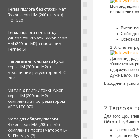
Цей вид відмін
Тепла підлога без стяжки мат
алюмінієвих «р
Ryxon серія НМ (200 вт. м.кв)
HOF 320
Високі по
Тепла підлога під плитку
Стійкі до
ультра тонкі мати Ryxon серія
Основний
НМ (200 пн. М2) з цифровим
Сталеві ра
Terneo ST
Даний вид раді
Нагрівальні тонкі мати Ryxon
з'явилася на р
серія НМ (200 пн. М2) з
одержуваного т
механічним регулятором RTC
дуже мало. Так
70.26
Виходячи з усього
Мати під плитку тонкі Ryxon
серія НМ (200 пн. М2)
комплекти з програматором
VEGA LTC 070
2 Теплова п
Для того щоб впев
Мати для обігріву підлоги
Обігрів 1 кубічног
Ryxon серія НМ (200 вт. м2)
комплект з програматором E-
Панельний б
51 Преміум (Р)
Цегляний буд