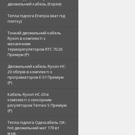
двожильний кабель (Корея)
Тепла підлога Enerpia (мат під
плитку)
Тонкий двожильний кабель
Ryxon в комплекті з
механічним
терморегулятором RTC 70.26
Преміум (Р)
Двожильний кабель Ryxon HC-
20 обігрів в комплекті з
програматором E-51 Преміум
(Р)
Кабель Ryxon HC-20 в
комплекті з сенсорним
регулятором Terneo S Преміум
(Р)
Тепла підлога Одескабель OK-
hot двожильний мат 170 вт
м.кв.