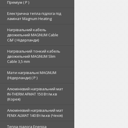
Преміум ( Р )
Електрична тепла підлога під
ламінат Magnum Heating
Нагрівальний кабель
двожильний MAGNUM Cable
C&F ( Нідерланди)
Нагрівальний тонкий кабель
двожильний MAGNUM Slim
Cable 3,5 mm
Мати нагрівальні MAGNUM
(Нідерланди) ( Р )
Алюмінієвий нагрівальний мат
IN-THERM AFMAT 150 Вт/м.кв
(Корея)
Алюмінієвий нагрівальний мат
FENIX ALMAT 140 Вт/м.кв (Чехія)
Тепла підлога Enerpia