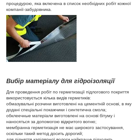
процедурою, яка включена в список необхідних робіт кожної
компанії-забудовника.
Вибір матеріалу для гідроізоляції
Для проведення робіт по герметизації підлогового покриття
використовується кілька видів герметиків:
обмазувальні розчини виготовлені на цементній основі, в яку
додані спеціальні покажчики і синтетична смола;
обклеечные матеріали виготовлені на основі бітуму і
наносяться за допомогою відкритого вогню;
мембранна герметизація не має широкого застосування,
оскільки такий метод досить дорогий;
для підняття капілярної вологи найкраще підходить