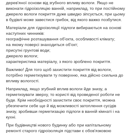
дерев'яної основи від згубного впливу вологи. Якщо не
виконати гідроізоляцію ванній, наприклад, то при постійному
джерело вологи покриття дуже швидко зіпсується, при цьому
в будівлі може завестися грибок, від якого важко позбутися.
Матеріали для гідроізоляції підлоги вибираються на основі
наступних чинників:
географічне розташування об'єкта, особливості клімату;
на якому поверсі знаходиться об'єкт;
присутні грунтові води;
джерело вологи;
характеристика матеріалу, з якого зроблено покриття.
Важливо! Для того щоб захистити покриття від вологи,
потрібно герметизувати ту поверхню, яка дійсно схильна до
впливу вологості.
Наприклад, якщо згубний вплив вологи йде знизу, а
герметизувати зверху, то користі від проведеної роботи не
буде. Крім необхідності захистити своє покриття, можна
убезпечити себе ще й від можливості затоплення сусідів
знизу, зробивши герметизацію підлоги в ванній кімнаті і на
кухні.
При будівництві нового будинку або при капітальному
ремонті старого гідроізоляція підстави є обов'язковою