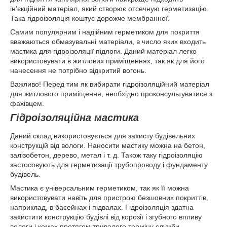
ін'єкційний матеріал, який створює отсечную герметизацію.
Така гідроізоляція коштує дорожче мембранної.
Самим популярним і надійним герметиком для покриття
вважаються обмазувальні матеріали, в число яких входить
мастика для гідроізоляції підлоги. Даний матеріал легко
використовувати в житлових приміщеннях, так як для його
нанесення не потрібно відкритий вогонь.
Важливо! Перед тим як вибирати гідроізоляційний матеріал
для житлового приміщення, необхідно проконсультуватися з
фахівцем.
Гідроізоляційна мастика
Даний склад використовується для захисту будівельних
конструкцій від вологи. Наносити мастику можна на бетон,
залізобетон, дерево, метал і т. д. Також таку гідроізоляцію
застосовують для герметизації трубопроводу і фундаменту
будівель.
Мастика є універсальним герметиком, так як її можна
використовувати навіть для пристрою безшовних покриттів,
наприклад, в басейнах і підвалах. Гідроізоляція здатна
захистити конструкцію будівлі від корозії і згубного впливу
вологи і комах протягом тривалого терміну служби.