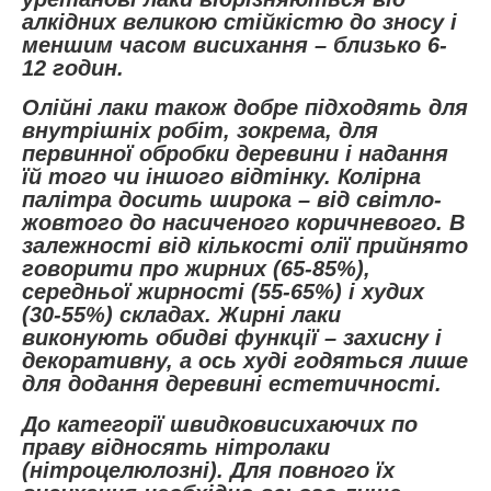
алкідних великою стійкістю до зносу і
меншим часом висихання – близько 6-
12 годин.
Олійні лаки також добре підходять для
внутрішніх робіт, зокрема, для
первинної обробки деревини і надання
їй того чи іншого відтінку. Колірна
палітра досить широка – від світло-
жовтого до насиченого коричневого. В
залежності від кількості олії прийнято
говорити про жирних (65-85%),
середньої жирності (55-65%) і худих
(30-55%) складах. Жирні лаки
виконують обидві функції – захисну і
декоративну, а ось худі годяться лише
для додання деревині естетичності.
До категорії швидковисихаючих по
праву відносять нітролаки
(нітроцелюлозні). Для повного їх