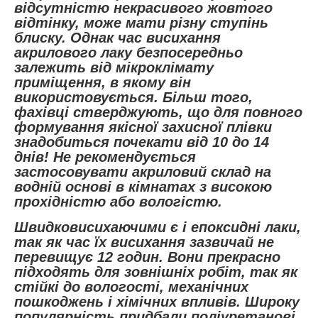
відсутністю некрасивого жовтого
відтінку, може мати різну ступінь
блиску. Однак час висихання
акрилового лаку безпосередньо
залежить від мікроклімату
приміщення, в якому він
використовується. Більш того,
фахівці стверджують, що для повного
формування якісної захисної плівки
знадобиться почекати від 10 до 14
днів! Не рекомендується
застосовувати акриловий склад на
водній основі в кімнатах з високою
прохідністю або вологістю.
Швидковисихаючими є і епоксидні лаки,
так як час їх висихання зазвичай не
перевищує 12 годин. Вони прекрасно
підходять для зовнішніх робіт, так як
стійкі до вологості, механічних
пошкоджень і хімічних впливів. Широку
популярність придбали поліуретанові