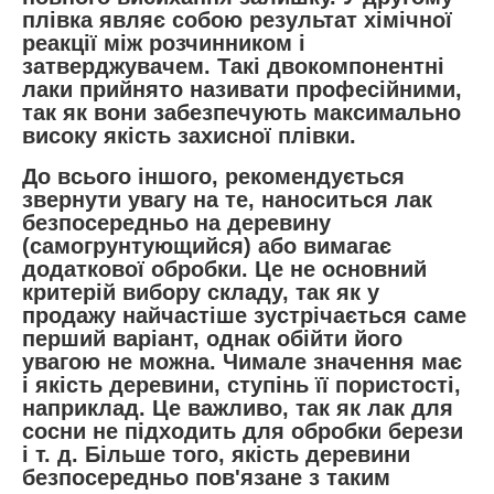
плівка являє собою результат хімічної
реакції між розчинником і
затверджувачем. Такі двокомпонентні
лаки прийнято називати професійними,
так як вони забезпечують максимально
високу якість захисної плівки.
До всього іншого, рекомендується
звернути увагу на те, наноситься лак
безпосередньо на деревину
(самогрунтующийся) або вимагає
додаткової обробки. Це не основний
критерій вибору складу, так як у
продажу найчастіше зустрічається саме
перший варіант, однак обійти його
увагою не можна. Чимале значення має
і якість деревини, ступінь її пористості,
наприклад. Це важливо, так як лак для
сосни не підходить для обробки берези
і т. д. Більше того, якість деревини
безпосередньо пов'язане з таким