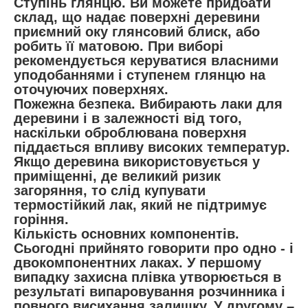
Ступінь глянцю. Ви можете придбати
склад, що надає поверхні деревини
приємний оку глянсовий блиск, або
робить її матовою. При виборі
рекомендується керуватися власними
уподобаннями і ступенем глянцю на
оточуючих поверхнях.
Пожежна безпека. Вибирають лаки для
деревини і в залежності від того,
наскільки оброблювана поверхня
піддається впливу високих температур.
Якщо деревина використовується у
приміщенні, де великий ризик
загоряння, то слід купувати
термостійкий лак, який не підтримує
горіння.
Кількість основних компонентів.
Сьогодні прийнято говорити про одно - і
двокомпонентних лаках. У першому
випадку захисна плівка утворюється в
результаті випаровування розчинника і
повного висихання залишку. У другому –