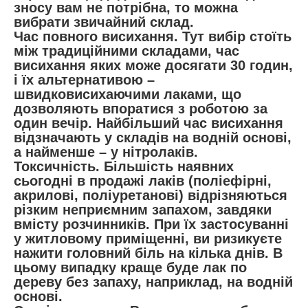
зносу вам не потрібна, то можна
вибрати звичайний склад.
Час повного висихання. Тут вибір стоїть
між традиційними складами, час
висихання яких може досягати 30 годин,
і їх альтернативою –
швидковисихаючими лаками, що
дозволяють впоратися з роботою за
один вечір. Найбільший час висихання
відзначають у складів на водній основі,
а найменше – у нітролаків.
Токсичність. Більшість наявних
сьогодні в продажі лаків (поліефірні,
акрилові, поліуретанові) відрізняються
різким неприємним запахом, завдяки
вмісту розчинників. При їх застосуванні
у житловому приміщенні, ви ризикуєте
нажити головний біль на кілька днів. В
цьому випадку краще буде лак по
дереву без запаху, наприклад, на водній
основі.