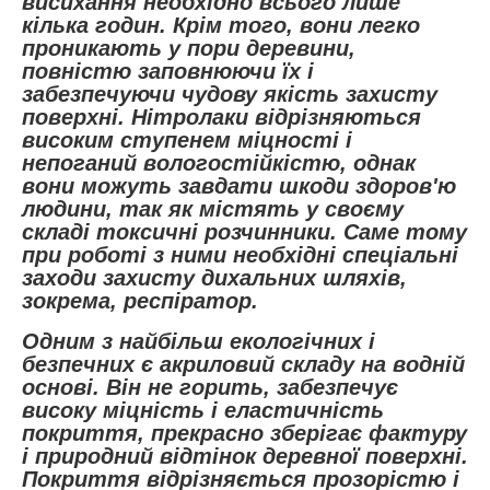
висихання необхідно всього лише
кілька годин. Крім того, вони легко
проникають у пори деревини,
повністю заповнюючи їх і
забезпечуючи чудову якість захисту
поверхні. Нітролаки відрізняються
високим ступенем міцності і
непоганий вологостійкістю, однак
вони можуть завдати шкоди здоров'ю
людини, так як містять у своєму
складі токсичні розчинники. Саме тому
при роботі з ними необхідні спеціальні
заходи захисту дихальних шляхів,
зокрема, респіратор.
Одним з найбільш екологічних і
безпечних є акриловий складу на водній
основі. Він не горить, забезпечує
високу міцність і еластичність
покриття, прекрасно зберігає фактуру
і природний відтінок деревної поверхні.
Покриття відрізняється прозорістю і