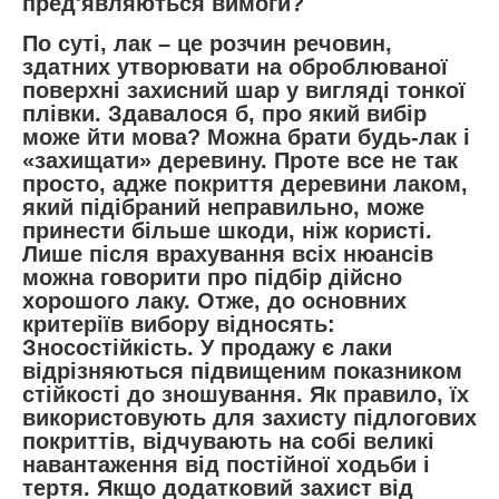
пред'являються вимоги?
По суті, лак – це розчин речовин,
здатних утворювати на оброблюваної
поверхні захисний шар у вигляді тонкої
плівки. Здавалося б, про який вибір
може йти мова? Можна брати будь-лак і
«захищати» деревину. Проте все не так
просто, адже покриття деревини лаком,
який підібраний неправильно, може
принести більше шкоди, ніж користі.
Лише після врахування всіх нюансів
можна говорити про підбір дійсно
хорошого лаку. Отже, до основних
критеріїв вибору відносять:
Зносостійкість. У продажу є лаки
відрізняються підвищеним показником
стійкості до зношування. Як правило, їх
використовують для захисту підлогових
покриттів, відчувають на собі великі
навантаження від постійної ходьби і
тертя. Якщо додатковий захист від