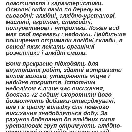
властивості і характеристики.
Основні види лаків по дереву на
сьогодні: алкідні, алкідно-уретанові,
масляні, акрилові, епоксидні,
поліуретанові і нітролаки. Кожен вид
має свої переваги і недоліки. Найбільше
поширення отримали алкідні склади, в
основі яких лежать органічні
розчинники і алкідні смоли.
Вони прекрасно підходять для
внутрішніх робіт, здатні витримати
вплив вологи, утворюють міцне і
надійне покриття. Істотним
недоліком є лише час висихання,
досягає 72 годин! Скоротити його
дозволяють добавки-отверджувачі,
але і в цьому випадку для повного
висихання знадобляться добу. За
рахунок додавання до алкідних смол
уретанових груп отримують алкідно-
уретанові лаки відрізняються від