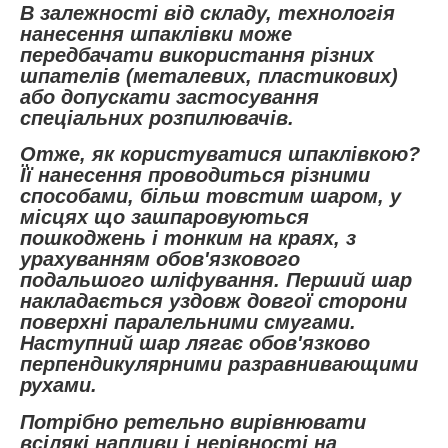
В залежності від складу, технологія
нанесення шпаклівки може
передбачати використання різних
шпателів (металевих, пластикових)
або допускати застосування
спеціальних розпилювачів.
Отже, як користуватися шпаклівкою?
Її нанесення проводиться різними
способами, більш товстим шаром, у
місцях що зашпаровуються
пошкоджень і тонким на краях, з
урахуванням обов'язкового
подальшого шліфування. Перший шар
накладається уздовж довгої сторони
поверхні паралельними смугами.
Наступний шар лягає обов'язково
перпендикулярними разравнивающими
рухами.
Потрібно ретельно вирівнювати
всілякі напливи і нерівності на