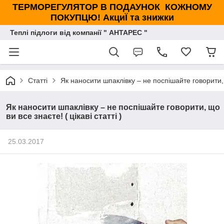
ТЕРМОРЕГУЛЯТОР В ПОДАУНОК КОЖНОМУ
ПОКУПЦЮ! АкциЇ та знижки
Теплі підлоги від компанії " АНТАРЕС "
Статті
Як наносити шпаклівку – не поспішайте говорити, щ
Як наносити шпаклівку – не поспішайте говорити, що
ви все знаєте! ( цікаві статті )
25.03.2017