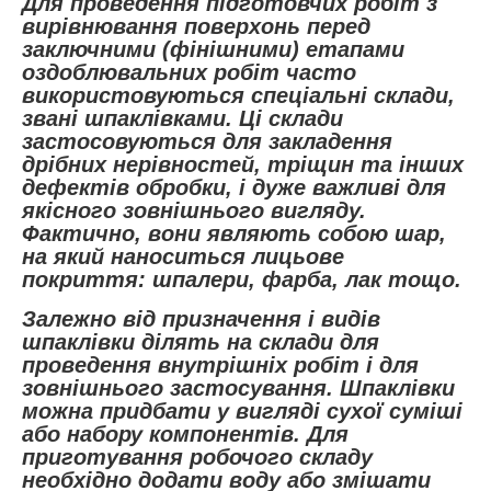
Для проведення підготовчих робіт з
вирівнювання поверхонь перед
заключними (фінішними) етапами
оздоблювальних робіт часто
використовуються спеціальні склади,
звані шпаклівками. Ці склади
застосовуються для закладення
дрібних нерівностей, тріщин та інших
дефектів обробки, і дуже важливі для
якісного зовнішнього вигляду.
Фактично, вони являють собою шар,
на який наноситься лицьове
покриття: шпалери, фарба, лак тощо.
Залежно від призначення і видів
шпаклівки ділять на склади для
проведення внутрішніх робіт і для
зовнішнього застосування. Шпаклівки
можна придбати у вигляді сухої суміші
або набору компонентів. Для
приготування робочого складу
необхідно додати воду або змішати