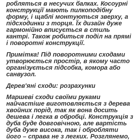
робляться в несучих балках. Косоурні
конструкції мають пилкоподібну
форму, і щаблі монтуються зверху, а
підсходинки з торця. Їх дизайн дуже
гармонійно вписується в стиль
кантрі. Також робиться поділ на прямі
і поворотні конструкції.
Примітка! Під поворотними сходами
утворюється простір, в якому часто
організується підсобка, комора або
санвузол.
Дерев'яні сходи: розрахунки
Маршеві сходи своїми руками
найчастіше виготовляється з дерева
хвойних порід, так як вона досить
дешева і легка в обробці. Конструкція з
дуба буде довговічною, але вартість
дуба дуже висока, так і обробляти
його – справа не з легких. Розглянемо,