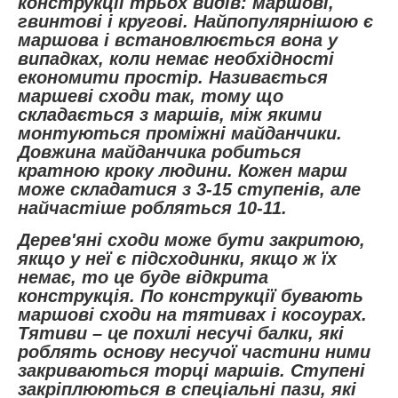
конструкції трьох видів: маршові,
гвинтові і кругові. Найпопулярнішою є
маршова і встановлюється вона у
випадках, коли немає необхідності
економити простір. Називається
маршеві сходи так, тому що
складається з маршів, між якими
монтуються проміжні майданчики.
Довжина майданчика робиться
кратною кроку людини. Кожен марш
може складатися з 3-15 ступенів, але
найчастіше робляться 10-11.
Дерев'яні сходи може бути закритою,
якщо у неї є підсходинки, якщо ж їх
немає, то це буде відкрита
конструкція. По конструкції бувають
маршові сходи на тятивах і косоурах.
Тятиви – це похилі несучі балки, які
роблять основу несучої частини ними
закриваються торці маршів. Ступені
закріплюються в спеціальні пази, які