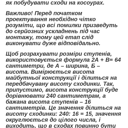
як побудувати сходи на косоурах.
Важливо! Перед початком
проектування необхідно чітко
розуміти, що всі помилки призведуть
до серйозних ускладнень під час
монтажу, тому цей етап слід
виконувати дуже відповідально.
Щоб розрахувати розміри ступенів,
використовується формула 2А + B= 64
сантиметри, де А – ширина, Б –
висота. Вимірюється висота
майбутньої конструкції і ділиться на
передбачувану висоту сходинки. Так,
припустимо, висота конструкції буде
дорівнювати 240 сантиметрам, а
бажана висота ступенів – 16
сантиметрів. Це значення ділиться на
висоту сходинки: 240: 16 = 15, значення
округлюється до цілого числа, і
виходить, що в сходах повинно бути