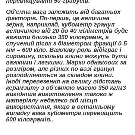
перевищувати 50 градусів.
Об'ємна вага залежить від багатьох
факторів. По-перше, це величина
зерна, наприклад, кубометр гранул
величиною від 20 до 40 міліметрів буде
важити близько 350 кілограмів, а
спучений пісок з діаметром фракції 0-5
мм – 600 кіло. Важливу роль відіграє і
сировину, оскільки глини можуть бути
важкими і легкими. Марки однакових за
розміром, але різних по вазі гранул
розподіляються за складом глини.
Іноді перевезення на велику відстань
керамзиту з об'ємною масою 350 кг/м3
вигідніше виготовлення такого ж
матеріалу недалеко від місця
використання, якщо в останньому
випадку вага кубометра перевищить
600 кілограмів..