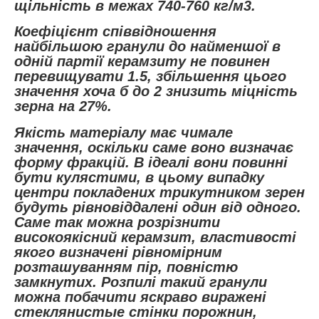
щільність в межах 740-760 кг/м3.
Коефіцієнт співвідношення
найбільшою гранули до найменшої в
одній партії керамзиту не повинен
перевищувати 1.5, збільшення цього
значення хоча б до 2 знизить міцність
зерна на 27%.
Якість матеріалу має чимале
значення, оскільки саме воно визначає
форму фракцій. В ідеалі вони повинні
бути кулястими, в цьому випадку
центри покладених трикутником зерен
будуть рівновіддалені один від одного.
Саме так можна розрізнити
високоякісний керамзит, властивості
якого визначені рівномірним
розташуванням пір, повністю
замкнутих. Розпилі такий гранули
можна побачити яскраво виражені
стеклянистые стінки порожнин,