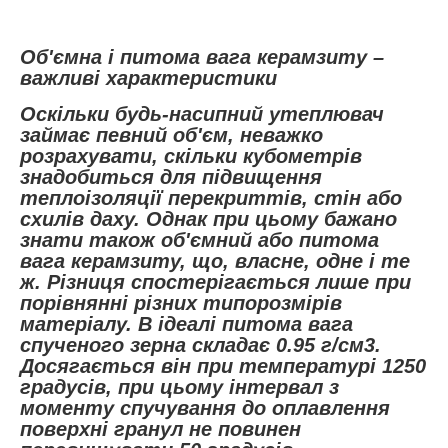
Об'ємна і питома вага керамзиту –
важливі характеристики
Оскільки будь-насипний утеплювач
займає певний об'єм, неважко
розрахувати, скільки кубометрів
знадобиться для підвищення
теплоізоляції перекриттів, стін або
схилів даху. Однак при цьому бажано
знати також об'ємний або питома
вага керамзиту, що, власне, одне і те
ж. Різниця спостерігається лише при
порівнянні різних типорозмірів
матеріалу. В ідеалі питома вага
спученого зерна складає 0.95 г/см3.
Досягається він при температурі 1250
градусів, при цьому інтервал з
моменту спучування до оплавлення
поверхні гранул не повинен