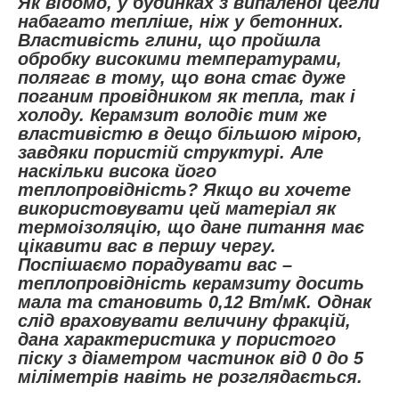
Як відомо, у будинках з випаленої цегли
набагато тепліше, ніж у бетонних.
Властивість глини, що пройшла
обробку високими температурами,
полягає в тому, що вона стає дуже
поганим провідником як тепла, так і
холоду. Керамзит володіє тим же
властивістю в дещо більшою мірою,
завдяки пористій структурі. Але
наскільки висока його
теплопровідність? Якщо ви хочете
використовувати цей матеріал як
термоізоляцію, що дане питання має
цікавити вас в першу чергу.
Поспішаємо порадувати вас –
теплопровідність керамзиту досить
мала та становить 0,12 Вт/мК. Однак
слід враховувати величину фракцій,
дана характеристика у пористого
піску з діаметром частинок від 0 до 5
міліметрів навіть не розглядається.