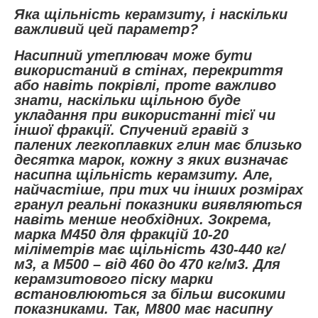
Яка щільність керамзиту, і наскільки
важливий цей параметр?
Насипний утеплювач може бути
використаний в стінах, перекриття
або навіть покрівлі, проте важливо
знати, наскільки щільною буде
укладання при використанні тієї чи
іншої фракції. Спучений гравій з
палених легкоплавких глин має близько
десятка марок, кожну з яких визначає
насипна щільність керамзиту. Але,
найчастіше, при тих чи інших розмірах
гранул реальні показники виявляються
навіть менше необхідних. Зокрема,
марка М450 для фракцій 10-20
міліметрів має щільність 430-440 кг/
м3, а М500 – від 460 до 470 кг/м3. Для
керамзитового піску марки
встановлюються за більш високими
показниками. Так, М800 має насипну