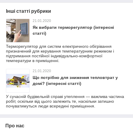
Інші статті рубрики
21.01.2020
Як вибрати терморегулятор (інтересні
статті)
Терморегулятор для систем електричного обігрівання
призначений для керування температурним режимом і
підтримання постійної індивідуально-комфортної
температури в приміщенні.
21.01.2020
Що потрібно для зниження тепловтрат у
домі? (інтересні статті)
У сучасній будівельній справі утеплення — важлива частина
робіт, оскільки від цього залежить те, наскільки затишно
почуватимуться люди всередині приміщення.
Про нас