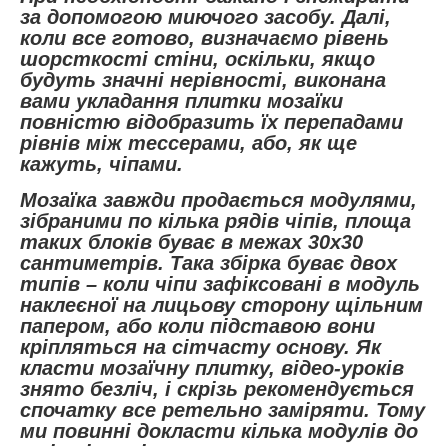
за допомогою миючого засобу. Далі,
коли все готово, визначаємо рівень
шорсткості стіни, оскільки, якщо
будуть значні нерівності, виконана
вами укладання плитки мозаїки
повністю відобразить їх перепадами
рівнів між тессерами, або, як ще
кажуть, чіпами.
Мозаїка завжди продається модулями,
зібраними по кілька рядів чіпів, площа
таких блоків буває в межах 30х30
сантиметрів. Така збірка буває двох
типів – коли чіпи зафіксовані в модуль
наклеєної на лицьову сторону щільним
папером, або коли підставою вони
кріпляться на сітчасту основу. Як
класти мозаїчну плитку, відео-уроків
знято безліч, і скрізь рекомендується
спочатку все ретельно заміряти. Тому
ми повинні докласти кілька модулів до