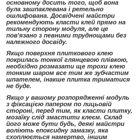
основному досить того, щоб вона
була зашпаклевана і ретельно
ошлифована. Досвідчені майстри
рекомендують класти клей прямо на
тильну сторону модуля, але це
пов'язано з певними труднощами без
належного досвіду.
Якщо поверхня плиткового клею
покрилась тонкої глянцевою плівкою,
необхідно розмазати ще трохи клею
тонким шаром все тим же зубчастим
шпателем, інакше плитка триматися
не буде.
Якщо у вашому розпорядженні модуль
з фіксацією папером по лицьовій
стороні, перед тим, як класти плитку,
мозаїку слід змастити клеєм. Склад
його може бути будь, деякі майстри
воліють епоксидну замазку, яка
схоплюється намертво, іншим