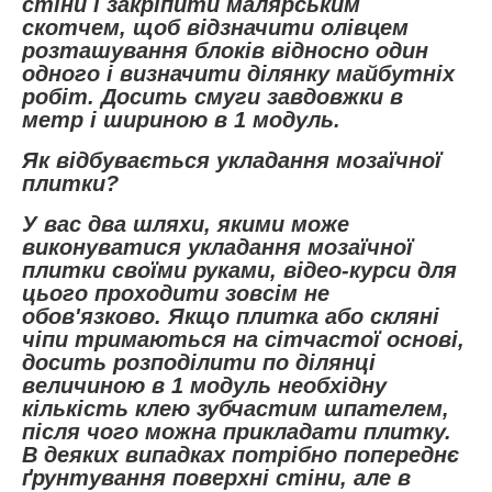
стіни і закріпити малярським
скотчем, щоб відзначити олівцем
розташування блоків відносно один
одного і визначити ділянку майбутніх
робіт. Досить смуги завдовжки в
метр і шириною в 1 модуль.
Як відбувається укладання мозаїчної
плитки?
У вас два шляхи, якими може
виконуватися укладання мозаїчної
плитки своїми руками, відео-курси для
цього проходити зовсім не
обов'язково. Якщо плитка або скляні
чіпи тримаються на сітчастої основі,
досить розподілити по ділянці
величиною в 1 модуль необхідну
кількість клею зубчастим шпателем,
після чого можна прикладати плитку.
В деяких випадках потрібно попереднє
ґрунтування поверхні стіни, але в