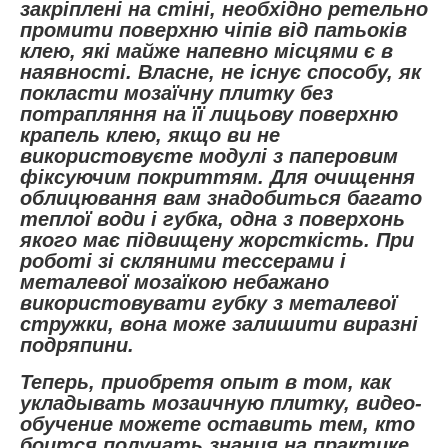
закріплені на стіні, необхідно ретельно
промити поверхню чіпів від патьоків
клею, які майже напевно місцями є в
наявності. Власне, не існує способу, як
покласти мозаїчну плитку без
потрапляння на її лицьову поверхню
крапель клею, якщо ви не
використовуєте модулі з паперовим
фіксуючим покриттям. Для очищення
облицювання вам знадобиться багато
теплої води і губка, одна з поверхонь
якого має підвищену жорсткість. При
роботі зі скляними тессерами і
металевої мозаїкою небажано
використовувати губку з металевої
стружки, вона може залишити виразні
подряпини.
Теперь, приобретя опыт в том, как
укладывать мозаичную плитку, видео-
обучение можете оставить тем, кто
боится получать знания на практике,