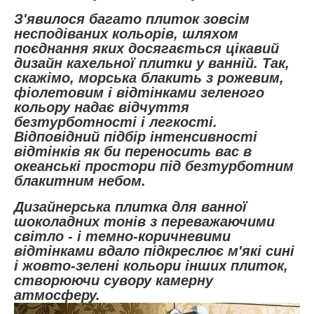
З'явилося багато плиток зовсім
несподіваних кольорів, шляхом
поєднання яких досягається цікавий
дизайн кахельної плитки у ванній. Так,
скажімо, морська блакить з рожевим,
фіолетовим і відтінками зеленого
кольору надає відчуття
безтурботності і легкості.
Відповідний підбір інтенсивності
відтінків як би переносить вас в
океанські простори під безтурботним
блакитним небом.
Дизайнерська плитка для ванної
шоколадних тонів з переважаючими
світло - і темно-коричневими
відтінками вдало підкреслює м'які сині
і жовто-зелені кольори інших плиток,
створюючи сувору камерну
атмосферу.