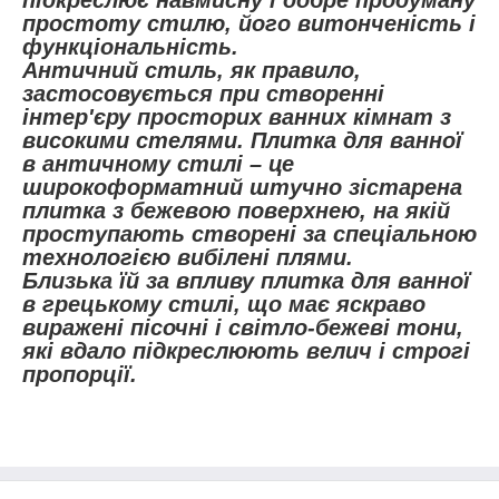
простоту стилю, його витонченість і
функціональність.
Античний стиль, як правило,
застосовується при створенні
інтер'єру просторих ванних кімнат з
високими стелями. Плитка для ванної
в античному стилі – це
широкоформатний штучно зістарена
плитка з бежевою поверхнею, на якій
проступають створені за спеціальною
технологією вибілені плями.
Близька їй за впливу плитка для ванної
в грецькому стилі, що має яскраво
виражені пісочні і світло-бежеві тони,
які вдало підкреслюють велич і строгі
пропорції.