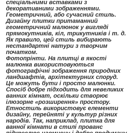
спеціальними вставками з
декоративними зображеннями.
Геометричний, або сучасний стиль.
Дизайну плитки притаманний
геометричний малюнок у вигляді
прямокутників, кіл, трикутників і т. д.
Як правило, цей стиль вибирають
нестандартні натури з творчим
початком.
Фотопрінти. На плитці в якості
малюнка використовуються
фотографічні зображення природних
ландшафтів, архітектурних споруд.
Це можуть бути і просто малюнки.
Спосіб добре підходить для невеликих
ванних кімнат, оскільки створює
ілюзорне «розширення» простору.
Етностиль використовує елементи
дизайну, перейняті у культур різних
народів. Так, наприклад, плитка для
ванної кімнати в стилі прованс
підкреслює навмисну і добре продуману