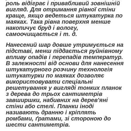
роль відіграє і привабливий зовнішній
вигляд. Для отримання рівної стіни
краще, якщо ведеться штукатурка по
маяках. Така рівна поверхня менше
накопичує бруд і вологу,
самоочищається і т. д.
Нанесений шар довше утримується на
підставі, менш піддається руйнівному
впливу опадів і перепадів температур.
В залежності від основи для нанесення
штукатурного розчину технологія
штукатурки по маяках дозволяє
використовувати спеціальні
решетування у вигляді тонких планок
з дерева до трьох сантиметрів
завширшки, набивних на дерев'яні
стіни або стелі. Планки іноді
називають дранню і кріплять
ромбами, ґратами, зі стороною до
шести сантиметрів.