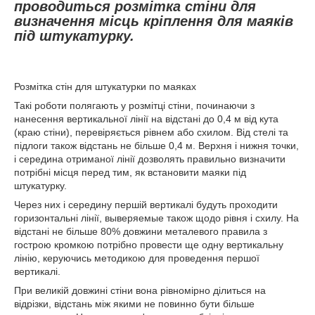
проводиться розмітка стіни для
визначення місць кріплення для маяків
під штукатурку.
Розмітка стін для штукатурки по маяках
Такі роботи полягають у розмітці стіни, починаючи з
нанесення вертикальної лінії на відстані до 0,4 м від кута
(краю стіни), перевіряється рівнем або схилом. Від стелі та
підлоги також відстань не більше 0,4 м. Верхня і нижня точки,
і середина отриманої лінії дозволять правильно визначити
потрібні місця перед тим, як встановити маяки під
штукатурку.
Через них і середину першій вертикалі будуть проходити
горизонтальні лінії, выверяемые також щодо рівня і схилу. На
відстані не більше 80% довжини металевого правила з
гострою кромкою потрібно провести ще одну вертикальну
лінію, керуючись методикою для проведення першої
вертикалі.
При великій довжині стіни вона рівномірно ділиться на
відрізки, відстань між якими не повинно бути більше