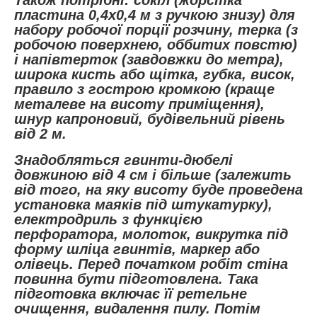
Також потрібні: сокіл (жорстка
пластина 0,4х0,4 м з ручкою знизу) для
набору робочої порції розчину, терка (з
робочою поверхнею, оббитих повстю)
і напівтерток (завдовжки до метра),
широка кисть або щітка, губка, висок,
правило з гострою кромкою (краще
металеве на висоту приміщення),
шнур капроновий, будівельний рівень
від 2 м.
Знадобляться гвинти-дюбелі
довжиною від 4 см і більше (залежить
від того, на яку висоту буде проведена
установка маяків під штукатурку),
електродриль з функцією
перфоратора, молоток, викрутка під
форму шліца гвинтів, маркер або
олівець. Перед початком робіт стіна
повинна бути підготовлена. Така
підготовка включає її ретельне
очищення, видалення пилу. Потім