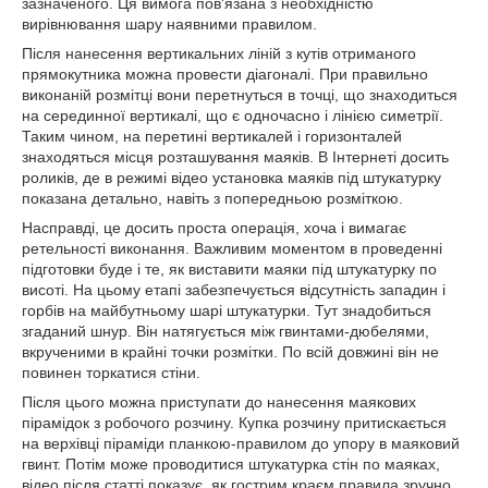
зазначеного. Ця вимога пов'язана з необхідністю
вирівнювання шару наявними правилом.
Після нанесення вертикальних ліній з кутів отриманого
прямокутника можна провести діагоналі. При правильно
виконаній розмітці вони перетнуться в точці, що знаходиться
на серединної вертикалі, що є одночасно і лінією симетрії.
Таким чином, на перетині вертикалей і горизонталей
знаходяться місця розташування маяків. В Інтернеті досить
роликів, де в режимі відео установка маяків під штукатурку
показана детально, навіть з попередньою розміткою.
Насправді, це досить проста операція, хоча і вимагає
ретельності виконання. Важливим моментом в проведенні
підготовки буде і те, як виставити маяки під штукатурку по
висоті. На цьому етапі забезпечується відсутність западин і
горбів на майбутньому шарі штукатурки. Тут знадобиться
згаданий шнур. Він натягується між гвинтами-дюбелями,
вкрученими в крайні точки розмітки. По всій довжині він не
повинен торкатися стіни.
Після цього можна приступати до нанесення маякових
пірамідок з робочого розчину. Купка розчину притискається
на верхівці піраміди планкою-правилом до упору в маяковий
гвинт. Потім може проводитися штукатурка стін по маяках,
відео після статті показує, як гострим краєм правила зручно