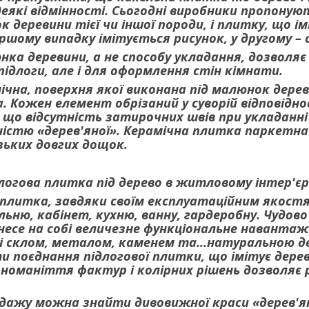
еякі відмінності. Сьогодні виробники пропонуют
к деревини тієї чи іншої породи, і плитку, що 
ершому випадку імітується рисунок, у другому – 
нка деревини, а не способу укладання, дозволя
ідлоги, але і для оформлення стін кімнати.
чна, поверхня якої виконана під малюнок дерев
 Кожен елемент обрізаний у суворій відповідн
 що відсутність затирочних швів при укладанні
ністю «дерев'яної». Керамічна плитка паркетн
зьких довгих дощок.
длогова плитка під дерево в житловому інтер'єр
 плитка, завдяки своїм експлуатаційним якост
льню, кабінет, кухню, ванну, гардеробну. Чудово
несе на собі величезне функціональне наванта
і склом, металом, каменем та...натуральною де
и поєднання підлогової плитки, що імітує дерев
зноманіття фактур і колірних рішень дозволяє 
одажу можна знайти дивовижної краси «дерев'яну