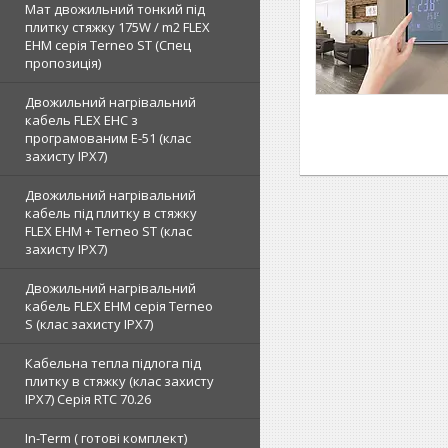
Мат двожильний тонкий під
плитку стяжку 175W / m2 FLEX
EHM серія Terneo SТ (Спец
пропозиція)
Двожильний нагрівальний
кабель FLEX EHС з
програмованим E-51 (клас
захисту IPX7)
Двожильний нагрівальний
кабель під плитку в стяжку
FLEX EHM + Terneo ST (клас
захисту IPX7)
Двожильний нагрівальний
кабель FLEX EHM серія Terneo
S (клас захисту IPX7)
Кабельна тепла підлога під
плитку в стяжку (клас захисту
IPX7) Серія RTC 70.26
In-Term ( готові комплект)