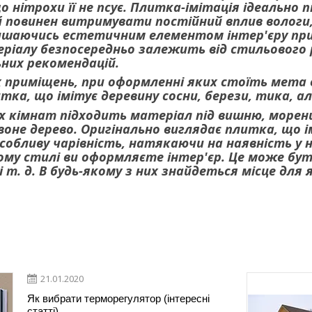
о нітрохи її не псує. Плитка-імітація ідеально
 повинен витримувати постійний вплив вологи,
шаючись естетичним елементом інтер'єру примі
іалу безпосередньо залежить від стильового 
ьних рекомендацій.
 приміщень, при оформленні яких стоїть мета 
тка, що імітує деревину сосни, берези, тика, а
кімнат підходить матеріал під вишню, морений ду
воне дерево. Оригінально виглядає плитка, що і
обливу чарівність, натякаючи на наявність у нь
ому стилі ви оформляєте інтер'єр. Це може бути
і т. д. В будь-якому з них знайдеться місце для 
21.01.2020
Як вибрати терморегулятор (інтересні
статті)