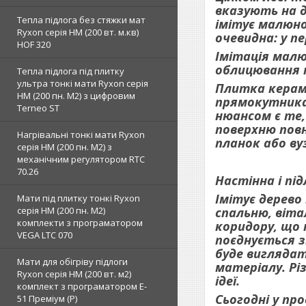
вказують на д
Тепла підлога без стяжки мат
імітує малюно
Ryxon серія НМ (200 вт. м.кв)
очевидна: у п
HOF 320
Імітація малю
облицювання п
Тепла підлога під плитку
ультра тонкі мати Ryxon серія
Плитка керамі
НМ (200 пн. М2) з цифровим
прямокутника.
Terneo ST
нюансом є те,
поверхню пов
Нагрівальні тонкі мати Ryxon
планок або ву
серія НМ (200 пн. М2) з
механічним регулятором RTC
70.26
Настінна і пі
Імітує дерево
Мати під плитку тонкі Ryxon
спальню, віта
серія НМ (200 пн. М2)
комплекти з програматором
коридору, що 
VEGA LTC 070
поєднується з
буде виглядат
Мати для обігріву підлоги
матеріалу. Рі
Ryxon серія НМ (200 вт. м2)
ідеї.
комплект з програматором E-
Сьогодні у пр
51 Преміум (Р)