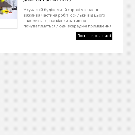
У сучасній будівельній справі утеплення —
важлива частина робіт, оскільки від цього
залежить те, наскільки затишно
почуватимуться люди всередині приміщення.
Повна версія статті