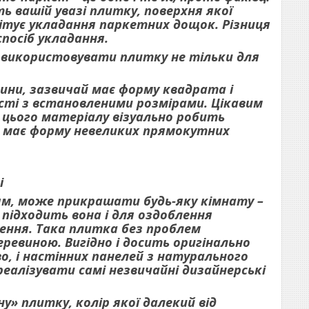
ь вашій увазі плитку, поверхня якої
імітує укладання паркетних дощок. Різниця
спосіб укладання.
є використовувати плитку не тільки для
ини, зазвичай має форму квадрата і
ості з встановленими розмірами. Цікавим
 цього матеріалу візуально робить
а має форму невеликих прямокутних
і
ям, може прикрашати будь-яку кімнату –
 підходить вона і для оздоблення
ження. Така плитка без проблем
ревиною. Вигідно і досить оригінально
о, і настінних панелей з натурального
реалізувати самі незвичайні дизайнерські
» плитку, колір якої далекий від