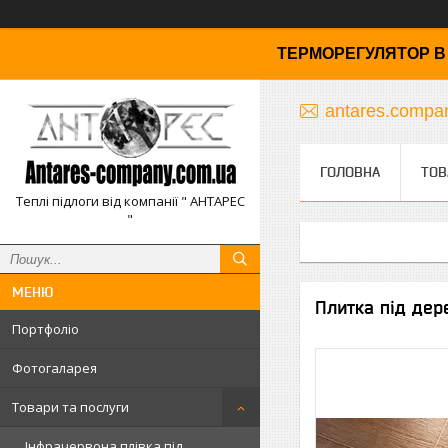
ТЕРМОРЕГУЛЯТОР В 
antares.comp
ГОЛОВНА
ТОВ
Теплі підлоги від компанії " АНТАРЕС
"
Плитка під дер
Портфоліо
Фотогаларея
Товари та послуги
Інфрачервона плівка під