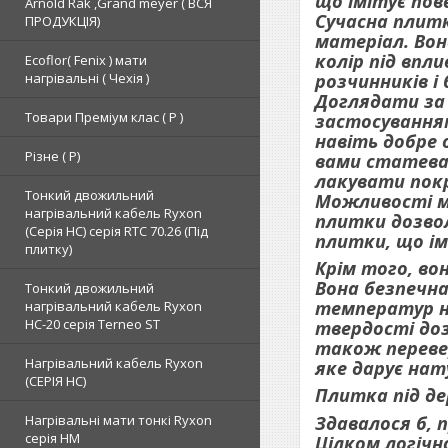
що імітує пов
Arnold Rak ,Grand meyer ( ВСЯ
Сучасна плитк
ПРОДУКЦІЯ)
матеріал. Вон
колір під впл
Ecoflor( Fenix ) мати
розчинників і
нагрівальні ( Чехія )
Доглядати за 
Товари Преміум клас ( Р )
застосуванням
навіть добре 
Різне ( Р)
вами статева
лакувати пок
Тонкий двожильний
Можливості ма
нагрівальний кабель Ryxon
плитки дозво
(Серія НС) серія RTC 70.26 (Під
плитки, що ім
плитку)
Крім того, во
Вона безпечна
Тонкий двожильний
температур не
нагрівальний кабель Ryxon
HC-20 серія Terneo ST
твердості доз
також перевер
Нагрівальний кабель Ryxon
яке дарує нат
(СЕРІЯ НС)
Плитка під де
Здавалося б, 
Нагрівальні мати тонкі Ryxon
серія НМ
Цілком логічн