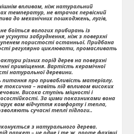
нішнім впливам, ніж натуральний
адах температур, не втрачає первісний
ива до механічних пошкоджень, лугів,
не боїться вологих прибирань із
е усунути забруднення, ніж з поверхні
ступенем пористості останньої. Придбана
ності регулярно циклювати, промасливать
ктури різних порід дерев на поверхні
ні приміщення. Вартість керамічної
сті натуральної деревини.
ть питання про привабливість матеріалу.
не токсична – навіть під впливом високих
човин. Висока ступінь міцності і
зносостійкості. За цими показниками вона
дарує вам відчуття комфорту і тепла,
воляють сучасні теплі підлоги..
иконується з натурального дерева.
ід паркет – це одне і те ж, проте фахівці