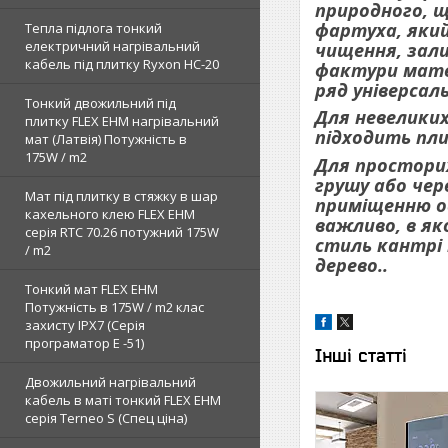
природного, щ
фартуха, який
Тепла підлога тонкий
електричний нагрівальний
чищення, зали
кабель під плитку Ryxon HC-20
фактури матер
ряд універсал
Тонкий двожильний під
Для невеликих
плитку FLEX EHM нагрівальний
підходить пли
мат (Латвія) Потужність в
175W / m2
Для просторих 
грушу або чер
Мат під плитку в стяжку в шар
приміщенню ос
кахельного клею FLEX EHM
важливо, в як
серія RTC 70.26 потужний 175W
стиль кантрі 
/ m2
дерево..
Тонкий мат FLEX EHM
Потужність в 175W / m2 клас
захисту IPX7 (Серія
програматор Е -51)
Інші статті
Двожильний нагрівальний
кабель в маті тонкий FLEX EHM
серія Terneo S (Спец ціна)