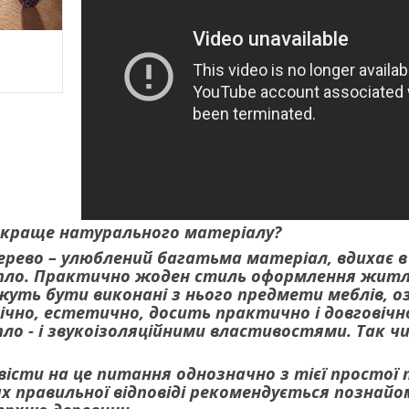
м краще натурального матеріалу?
рево – улюблений багатьма матеріал, вдихає в
пло. Практично жоден стиль оформлення житл
жуть бути виконані з нього предмети меблів, оз
ічно, естетично, досить практично і довговічн
о - і звукоізоляційними властивостями. Так ч
вісти на це питання однозначно з тієї простої
ах правильної відповіді рекомендується познай