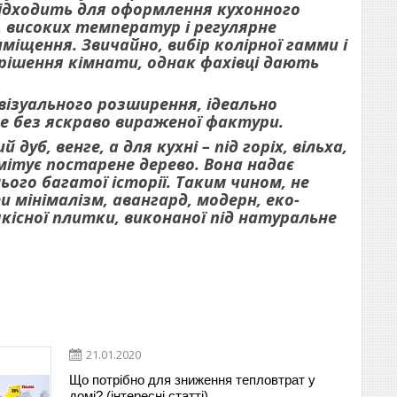
 підходить для оформлення кухонного
 високих температур і регулярне
щення. Звичайно, вибір колірної гамми і
рішення кімнати, однак фахівці дають
візуального розширення, ідеально
ле без яскраво вираженої фактури.
б, венге, а для кухні – під горіх, вільха,
мітує постарене дерево. Вона надає
ого багатої історії. Таким чином, не
 мінімалізм, авангард, модерн, еко-
якісної плитки, виконаної під натуральне
21.01.2020
Що потрібно для зниження тепловтрат у
домі? (інтересні статті)