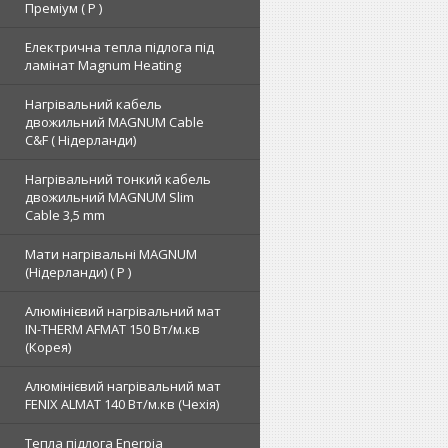
Преміум ( Р )
Електрична тепла підлога під
ламінат Magnum Heating
Нагрівальний кабель
двожильний MAGNUM Cable
C&F ( Нідерланди)
Нагрівальний тонкий кабель
двожильний MAGNUM Slim
Cable 3,5 mm
Мати нагрівальні MAGNUM
(Нідерланди) ( Р )
Алюмінієвий нагрівальний мат
IN-THERM AFMAT 150 Вт/м.кв
(Корея)
Алюмінієвий нагрівальний мат
FENIX ALMAT 140 Вт/м.кв (Чехія)
Тепла підлога Enerpia