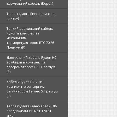
двожильний кабель (Корея)
Тепла підлога Enerpia (мат під
плитку)
Тонкий двожильний кабель
Ryxon в комплекті з
механічним
терморегулятором RTC 70.26
Преміум (Р)
Двожильний кабель Ryxon HC-
20 обігрів в комплекті з
програматором E-51 Преміум
(Р)
Кабель Ryxon HC-20 в
комплекті з сенсорним
регулятором Terneo S Преміум
(Р)
Тепла підлога Одескабель OK-
hot двожильний мат 170 вт
м.кв.