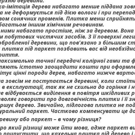
ерхню деревини.
а-імітація дерева набагато менше піддана зов
а не деформується під дією вологи і при переп
ивом сонячних променів. Плитка менш сприйнятл
 багатьом іншим хімічним речовинам.
ними набагато простіше, ніж за деревом. Вона 
 побутових чистячих засобів. З її поверхні легш
обробленої деревини, що пов'язано з більшим 
 плитка під паркет позбавить вас від необхід
риття.
ксимально точної передачі колірної гами та фа
ляють істотно заощадити кошти при оформлен
ітує цінні породи дерев, набагато нижче варто
на зовсім не поступається деревині, коли стої
 в експлуатації, так як не схильна до горіння і 
 відбувається виділення в повітря шкідливих ре
воляє говорити про довговічність плитки і її 
шує дерево. Звичайно, підлогова плитка не по
уральний паркет. Частково компенсувати це доз
ревину або паркет – в чому різниця?
про який різниці може йти мова, адже паркет в
о припустити, що кахельна плитка під дерево і п