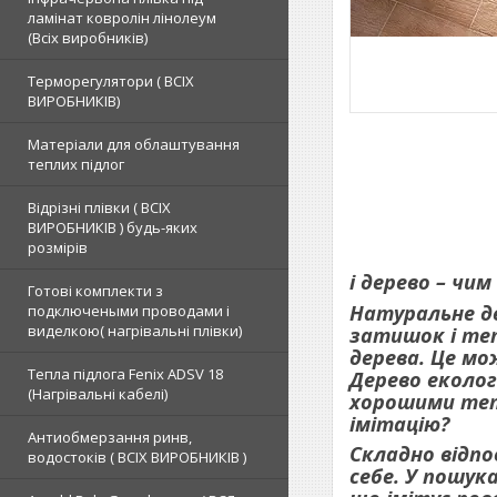
ламінат ковролін лінолеум
(Всіх виробників)
Терморегулятори ( ВСІХ
ВИРОБНИКІВ)
Матеріали для облаштування
теплих підлог
Відрізні плівки ( ВСІХ
ВИРОБНИКІВ ) будь-яких
розмірів
і дерево – чи
Готові комплекти з
Натуральне де
подключеными проводами і
виделкою( нагрівальні плівки)
затишок і те
дерева. Це мо
Тепла підлога Fenix ADSV 18
Дерево еколог
(Нагрівальні кабелі)
хорошими тепл
імітацію?
Антиобмерзання ринв,
Складно відпо
водостоків ( ВСІХ ВИРОБНИКІВ )
себе. У пошук