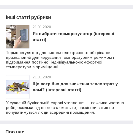
Інші статті рубрики
21.01.2020
Як вибрати терморегулятор (інтересні
статті)
Терморегулятор для систем електричного обігрівання
призначений для керування температурним режимом і
підтримання постійної індивідуально-комфортної
температури в приміщенні.
21.01.2020
Що потрібно для зниження тепловтрат у
домі? (інтересні статті)
У сучасній будівельній справі утеплення — важлива частина
робіт, оскільки від цього залежить те, наскільки затишно
почуватимуться люди всередині приміщення.
Про нас