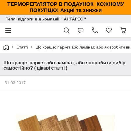
ТЕРМОРЕГУЛЯТОР В ПОДАУНОК КОЖНОМУ
ПОКУПЦЮ! АкциЇ та знижки
Теплі підлоги від компанії " АНТАРЕС "
Статті
Що краще: паркет або ламінат, або як зробити вибі
Що краще: паркет або ламінат, або як зробити вибір
самостійно? ( цікаві статті )
31.03.2017