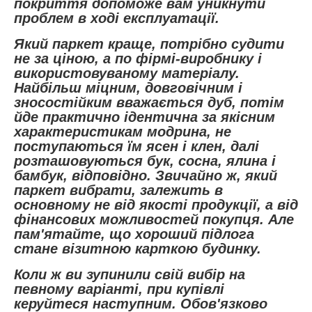
покриття допоможе вам уникнути
проблем в ході експлуатації.
Який паркет краще, потрібно судити
не за ціною, а по фірмі-виробнику і
використовуваному матеріалу.
Найбільш міцним, довговічним і
зносостійким вважається дуб, потім
йде практично ідентична за якісним
характеристикам модрина, не
поступаються їм ясен і клен, далі
розташовуються бук, сосна, ялина і
бамбук, відповідно. Звичайно ж, який
паркет вибрати, залежить в
основному не від якості продукції, а від
фінансових можливостей покупця. Але
пам'ятайте, що хороший підлога
стане візитною карткою будинку.
Коли ж ви зупинили свій вибір на
певному варіанті, при купівлі
керуйтеся наступним. Обов'язково