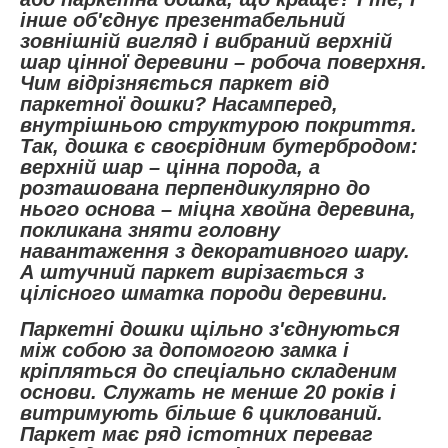
інше об'єднує презентабельний
зовнішній вигляд і вибраний верхній
шар цінної деревини – робоча поверхня.
Чим відрізняється паркет від
паркетної дошки? Насамперед,
внутрішньою структурою покриття.
Так, дошка є своєрідним бутербродом:
верхній шар – цінна порода, а
розташована перпендикулярно до
нього основа – міцна хвойна деревина,
покликана зняти головну
навантаження з декоративного шару.
А штучний паркет вирізається з
цілісного шматка породи деревини.
Паркетні дошки щільно з'єднуються
між собою за допомогою замка і
кріпляться до спеціально складеним
основи. Служать не менше 20 років і
витримують більше 6 циклований.
Паркет має ряд істотних переваг