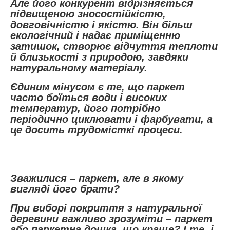
Але його конкурент відрізняється
підвищеною зносостійкістю,
довговічністю і якістю. Він більш
екологічний і надає приміщенню
затишок, створює відчуття теплоти
й близькості з природою, завдяки
натуральному матеріалу.
Єдиним мінусом є те, що паркет
часто боїться води і високих
температур, його потрібно
періодично циклювати і фарбувати, а
це досить трудомісткі процеси.
Зважилися – паркет, але в якому
вигляді його брати?
При виборі покриття з натуральної
деревини важливо зрозуміти – паркет
або паркетна дошка, що краще? І те, і