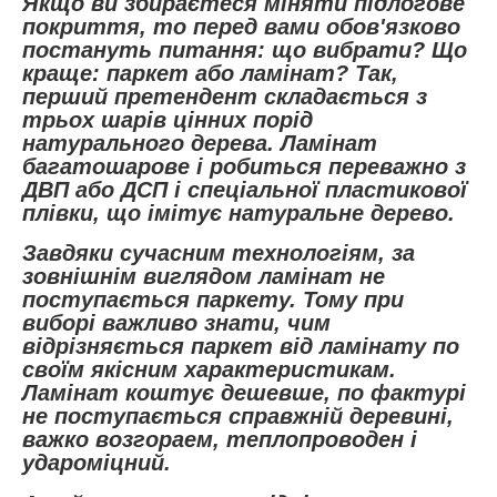
Якщо ви збираєтеся міняти підлогове
покриття, то перед вами обов'язково
постануть питання: що вибрати? Що
краще: паркет або ламінат? Так,
перший претендент складається з
трьох шарів цінних порід
натурального дерева. Ламінат
багатошарове і робиться переважно з
ДВП або ДСП і спеціальної пластикової
плівки, що імітує натуральне дерево.
Завдяки сучасним технологіям, за
зовнішнім виглядом ламінат не
поступається паркету. Тому при
виборі важливо знати, чим
відрізняється паркет від ламінату по
своїм якісним характеристикам.
Ламінат коштує дешевше, по фактурі
не поступається справжній деревині,
важко возгораем, теплопроводен і
удароміцний.