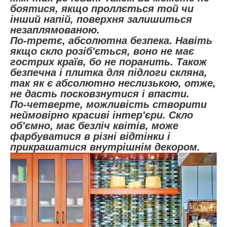
боятися, якщо проллється той чи
інший напій, поверхня залишиться
незаплямованою.
По-третє, абсолютна безпека. Навіть
якщо скло розіб'ється, воно не має
гострих країв, бо не поранить. Також
безпечна і плитка для підлоги скляна,
так як є абсолютно неслизькою, отже,
не дасть посковзнутися і впасти.
По-четверте, можливість створити
неймовірно красиві інтер'єри. Скло
об'ємно, має безліч квітів, може
фарбуватися в різні відтінки і
прикрашатися внутрішнім декором.