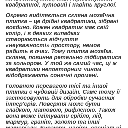
квадратної, кутовий і навіть круглої.
Окремо виділяється скляна мозаїчна
плитка – це дрібні квадратики, зібрані
воєдино. Кожен квадратик має свій
колір, і в деяких випадках
створюється відчуття
«неуважності» простору, немов
рябить в очах. Тому плитка мозаїка,
скляна, повинна ретельно підбиратися
за кольором. У той же самий час, ці ж
квадратики неповторним чином
відображають сонячні промені.
Головною перевагою тієї та іншої
плитки є чудовий дизайн. Саме тому її
застосовують для обробки сучасних
інтер'єрів. Поверхня може бути
гладкою, матовою, рифленою. Також
вона може імітувати срібло, лід,
мармур, граніт, золото та інші
матеріали. Бувають навіть спеціальні