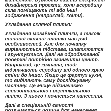
дизайнерські проекти, коли всередину
скла поміщають ті або інші
зображення (наприклад, квіти).
Укладання скляної плитки
Укладання мозаїчної плитки, а також
типової скляної плитки має ряд
особливостей. Але для початку
вирівнюється підстава, шпатлюется
і грунтується. Далі на оброблюваної
поверхні потрібно зазначити центр.
Наприклад, це кімната, тоді
відзначають середину від одного краю
стіни до іншої. Якщо це фартух кухні,
то виділяють саму досліджувану
частину. Це місце відзначаємо
горизонтальною і вертикальною
лінією. З нього і почнеться нанесення.
Далі в спеціальній ємності
розлучається розчин для нанесення