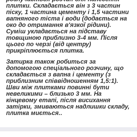
плитки. Складається він з 3 частин
піску, 1 частина цементу і 1,5 частини
вапняного тіста і води (додається на
око до отримання в'язкої рідини).
Суміш укладається на підставу
товщиною приблизно 3-4 мм. Після
цього по черзі (від центру)
прикріплюється плитка.
Затирка також робиться за
допомогою спеціального розчину, що
складається з вапна і цементу (з
приблизним співвідношенням 1,5:1).
Шви між плитками повинні бути
невеликими – близько 3 мм. На
кінцевому етапі, після висихання
затірки, змиваються надлишки складу,
плитка миється..