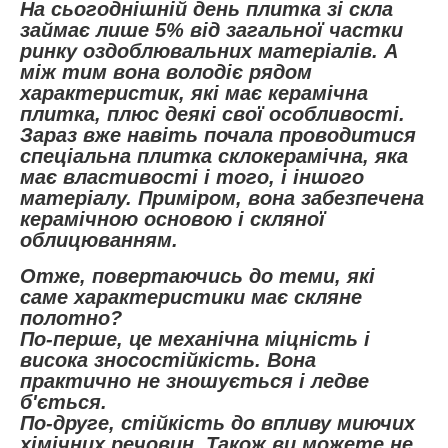
На сьогоднішній день плитка зі скла
займає лише 5% від загальної частки
ринку оздоблювальних матеріалів. А
між тим вона володіє рядом
характеристик, які має керамічна
плитка, плюс деякі свої особливості.
Зараз вже навіть почала проводитися
спеціальна плитка склокерамічна, яка
має властивості і того, і іншого
матеріалу. Приміром, вона забезпечена
керамічною основою і скляної
облицюванням.
Отже, повертаючись до теми, які
саме характеристики має скляне
полотно?
По-перше, це механічна міцність і
висока зносостійкість. Вона
практично не зношується і ледве
б'ється.
По-друге, стійкість до впливу миючих
хімічних речовин. Також ви можете не