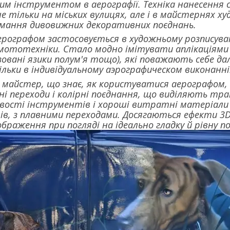
им інструментом в аерографії. Техніка нанесення
е тільки на міських вулицях, але і в майстернях х
ання дивовижних декоративних поєднань.
рографом застосовується в художньому розписуванн
 мототехніки. Стало модно імітувати аплікаціями 
зовані язики полум'я тощо), які поважають себе да
ьки в індивідуальному аэрографическом виконанні
о майстер, що знає, як користуватися аерографом
ні переходи і колірні поєднання, що виділяють тра
ивості інструментів і хороші витратні матеріа
ів, з плавними переходами. Досягаються ефекти 3
браження при погляді на ідеально гладку й рівну п