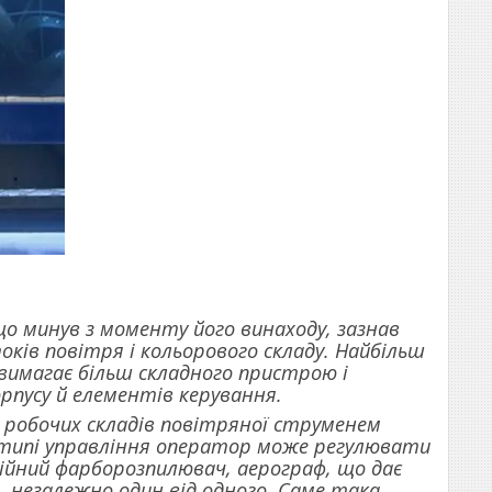
що минув з моменту його винаходу, зазнав
ків повітря і кольорового складу. Найбільш
вимагає більш складного пристрою і
орпусу й елементів керування.
 робочих складів повітряної струменем
у типі управління оператор може регулювати
сійний фарборозпилювач, аерограф, що дає
 незалежно один від одного. Саме така