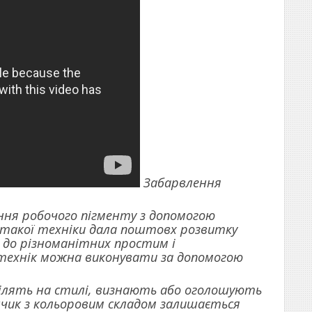
Забарвлення
ння робочого пігменту з допомогою
 такої техніки дала поштовх розвитку
я до різноманітних простим і
 технік можна виконувати за допомогою
ділять на стилі, визнають або оголошують
нчик з кольоровим складом залишається