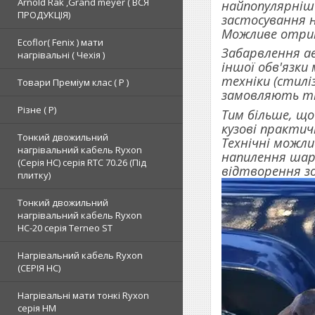
Arnold Rak ,Grand meyer ( ВСЯ
найпопулярніш
ПРОДУКЦІЯ)
застосування н
Можливе отрим
Ecoflor( Fenix ) мати
Забарвлення ае
нагрівальні ( Чехія )
іншої обв'язки
техніки (стилі
Товари Преміум клас ( Р )
замовляють тіл
Різне ( Р)
Тим більше, щ
кузові практич
Тонкий двожильний
Технічні можл
нагрівальний кабель Ryxon
напилення шар
(Серія НС) серія RTC 70.26 (Під
відтворення зо
плитку)
Тонкий двожильний
нагрівальний кабель Ryxon
HC-20 серія Terneo ST
Нагрівальний кабель Ryxon
(СЕРІЯ НС)
Нагрівальні мати тонкі Ryxon
серія НМ