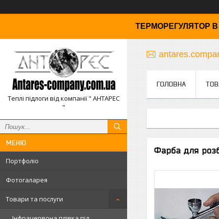
ТЕРМОРЕГУЛЯТОР В 
antares.comp
ГОЛОВНА
ТОВ
Теплі підлоги від компанії " АНТАРЕС
"
Фарба для розб
Портфоліо
Фотогаларея
Товари та послуги
Інфрачервона плівка під