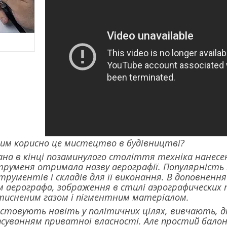
чим корисно це мистецтво в будівництві?
на в кінці позаминулого століття техніка нанесе
труменя отримала назву аерографії. Популярність
струментів і складів для її виконання. В доповненн
м аерографа, зображення в стилі аэрографических
стисненим газом і пігментним матеріалом.
истовують навіть у політичних цілях, вивчають, 
псуванням приватної власності. Але простий бало