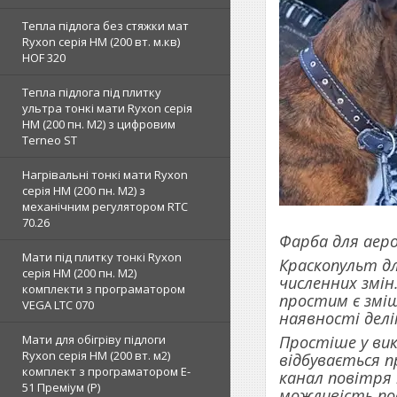
Тепла підлога без стяжки мат
Ryxon серія НМ (200 вт. м.кв)
HOF 320
Тепла підлога під плитку
ультра тонкі мати Ryxon серія
НМ (200 пн. М2) з цифровим
Terneo ST
Нагрівальні тонкі мати Ryxon
серія НМ (200 пн. М2) з
механічним регулятором RTC
70.26
Фарба для аер
Мати під плитку тонкі Ryxon
Краскопульт дл
серія НМ (200 пн. М2)
численних змін
комплекти з програматором
простим є змі
VEGA LTC 070
наявності делі
Мати для обігріву підлоги
Простіше у вик
Ryxon серія НМ (200 вт. м2)
відбувається 
комплект з програматором E-
канал повітря 
51 Преміум (Р)
можливість пов