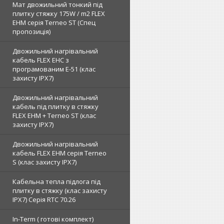
Мат двожильний тонкий під
плитку стяжку 175W / m2 FLEX
EHM серія Terneo SТ (Спец
пропозиція)
Двожильний нагрівальний
кабель FLEX EHС з
програмованим E-51 (клас
захисту IPX7)
Двожильний нагрівальний
кабель під плитку в стяжку
FLEX EHM + Terneo ST (клас
захисту IPX7)
Двожильний нагрівальний
кабель FLEX EHM серія Terneo
S (клас захисту IPX7)
Кабельна тепла підлога під
плитку в стяжку (клас захисту
IPX7) Серія RTC 70.26
In-Term ( готові комплект)