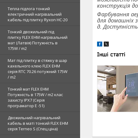
конструкція д
Тепла підлога тонкий
Фарбування аер
електричний нагрівальний
для домашніх з
кабель під плитку Ryxon HC-20
д. Доступність
Тонкий двожильний під
плитку FLEX EHM нагрівальний
мат (Латвія) Потужність в
175W / m2
Інші статті
Мат під плитку в стяжку в шар
кахельного клею FLEX EHM
серія RTC 70.26 потужний 175W
/ m2
Тонкий мат FLEX EHM
Потужність в 175W / m2 клас
захисту IPX7 (Серія
програматор Е -51)
Двожильний нагрівальний
кабель в маті тонкий FLEX EHM
серія Terneo S (Спец ціна)