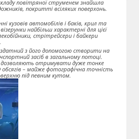
 складу повітряної струменем знайшла
удожників, покритті всіляких поверхонь.
і кузовів автомобілів і баків, крил та
візерунки найбільш характерні для цієї
лекобійники, стрітрейсери і байкери
.
, здатний з його допомогою створити на
нспортний засіб в загальному потоці.
ли дозволяють отримувати дуже тонке
D обсягів – майже фотографічна точність
оверхню під певним кутом.