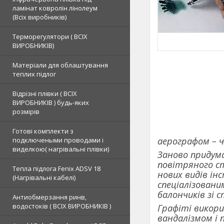
ламінат ковролін лінолеум
(Всіх виробників)
Терморегулятори ( ВСІХ
ВИРОБНИКІВ)
Матеріали для облаштування
теплих підлог
Відрізні плівки ( ВСІХ
ВИРОБНИКІВ ) будь-яких
розмірів
Готові комплекти з
аерографом – 
подключеными проводами і
виделкою( нагрівальні плівки)
Заново придума
повітряного с
Тепла підлога Fenix ADSV 18
нових видів ін
(Нагрівальні кабелі)
спеціалізовани
балончиків зі 
Антиобмерзання ринв,
водостоків ( ВСІХ ВИРОБНИКІВ )
Графіті викор
вандалізмом і 