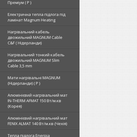
Преміум ( Р )
Електрична тепла підлога під
ламінат Magnum Heating
Нагрівальний кабель
двожильний MAGNUM Cable
C&F ( Нідерланди)
Нагрівальний тонкий кабель
двожильний MAGNUM Slim
Cable 3,5 mm
Мати нагрівальні MAGNUM
(Нідерланди) ( Р )
Алюмінієвий нагрівальний мат
IN-THERM AFMAT 150 Вт/м.кв
(Корея)
Алюмінієвий нагрівальний мат
FENIX ALMAT 140 Вт/м.кв (Чехія)
Тепла підлога Enerpia