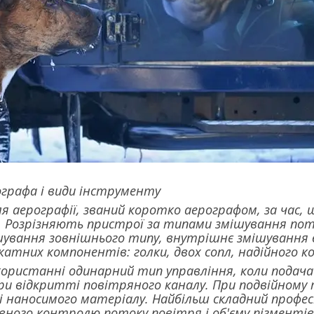
ографа і види інструменту
я аерографії, званий коротко аерографом, за час, 
. Розрізняють пристрої за типами змішування пото
шування зовнішнього типу, внутрішнє змішування 
катних компонентів: голки, двох сопл, надійного к
ористанні одинарний тип управління, коли подача
при відкритті повітряного каналу. При подвійном
і наносимого матеріалу. Найбільш складний профе
ного контролю потоку повітря і об'єму пігментів,