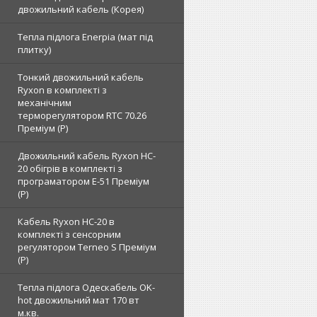
двожильний кабель (Корея)
Тепла підлога Enerpia (мат під
плитку)
Тонкий двожильний кабель
Ryxon в комплекті з
механічним
терморегулятором RTC 70.26
Преміум (Р)
Двожильний кабель Ryxon HC-
20 обігрів в комплекті з
програматором E-51 Преміум
(Р)
Кабель Ryxon HC-20 в
комплекті з сенсорним
регулятором Terneo S Преміум
(Р)
Тепла підлога Одескабель OK-
hot двожильний мат 170 вт
м.кв.